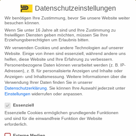
Pirna
+ 49 3501 528571 |
Kaufbeuren
+49 8341 16362
So finden Sie uns
Standorte
Datenschutzeinstellungen
Wir benötigen Ihre Zustimmung, bevor Sie unsere Website weiter
besuchen können.
Wenn Sie unter 16 Jahre alt sind und Ihre Zustimmung zu
freiwilligen Diensten geben möchten, müssen Sie Ihre
Erziehungsberechtigten um Erlaubnis bitten.
Wir verwenden Cookies und andere Technologien auf unserer
Website. Einige von ihnen sind essenziell, während andere uns
helfen, diese Website und Ihre Erfahrung zu verbessern.
Personenbezogene Daten können verarbeitet werden (z. B. IP-
Adressen), z. B. für personalisierte Anzeigen und Inhalte oder
Description
Portfolio
Anzeigen- und Inhaltsmessung.
Weitere Informationen über die
Verwendung Ihrer Daten finden Sie in unserer
Datenschutzerklärung
.
Sie können Ihre Auswahl jederzeit unter
0
27. November 2013
Einstellungen
widerrufen oder anpassen.
Single Portfolio: Big Slider
Datenschutzeinstellungen
Essenziell
Essenzielle Cookies ermöglichen grundlegende Funktionen
[mslider ids=“1692,1703,1704,1705″ bullets=“yes“ mode=“horizontal“
easing=“linear“ text_type=“none“][space space=“60″]
und sind für die einwandfreie Funktion der Website
Project Description
erforderlich.
Externe Medien
Phasellus vehicula justo eget diam posuere sollicitudin eu tincidunt