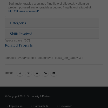
helfen, diese Website und Ihre Erfahrung zu verbessern.
Sed auctor gravida arcu, nec fringilla orci aliquetut. Nullam eu
Personenbezogene Daten können verarbeitet werden (z. B. IP-
pretium purused auctor gravida arcu, nec fringilla orci aliquet ut.
http://1theme.com/mint/
Adressen), z. B. für personalisierte Anzeigen und Inhalte oder
Anzeigen- und Inhaltsmessung.
Weitere Informationen über die
Verwendung Ihrer Daten finden Sie in unserer
Categories
Datenschutzerklärung
.
Hier finden Sie eine Übersicht über alle verwendeten Cookies. Sie
Skills Involved
können Ihre Einwilligung zu ganzen Kategorien geben oder sich
weitere Informationen anzeigen lassen und so nur bestimmte
[space space=“60″]
Cookies auswählen.
Related Projects
Alle akzeptieren
Speichern
[portfolio layout=“simple“ columns=“3″ posts_per_page=“3″]
Zurück
Nur essenzielle Cookies akzeptieren
Datenschutzeinstellungen
Essenziell (1)
SHARE
Essenzielle Cookies ermöglichen grundlegende Funktionen und sind für
die einwandfreie Funktion der Website erforderlich.
Cookie-Informationen anzeigen
© Copyright 2019. Dr. Ludwig & Partner
Ext
Externe Medien (2)
Impressum
Datenschutz
Disclaimer
Inhalte von Videoplattformen und Social-Media-Plattformen werden