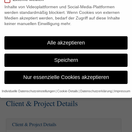
nulla. Curabitur eleifend tempor magna, in scelerisque urna placerat
Inhalte von Videoplattformen und Social-Media-Plattformen
vel. Phasellus eget sem id justo consequat egestas quis facilisis
werden standardmäßig blockiert. Wenn Cookies von externen
metus.Phasellus vehicula usto eget diam posuere sollicitudin eu
Medien akzeptiert werden, bedarf der Zugriff auf diese Inhalte
tincidunt nulla. Curabitur eleifend tempor magna, in scelerisque urna
placerat vel. Phasellus eget sem id justo consequat egestas quis
keiner manuellen Einwilligung mehr.
facilisis metus.
Alle akzeptieren
Odio erat egestas orci, in sollicitudin enim erat id est. Sed auctor gravida
arcu, nec fringilla orci aliquet ut. Nullam eu pretium purus. Maecenas
fermentum posuere sem vel posuere. Lorem ipsum dolor sit amet,
Speichern
consectetur adipiscing elit. Morbi ornare convallis lectus a faucibus.
Praesent et urna turpis. Fusce tincidunt augue in velit tincidunt sed
tempor felis porta. Nunc sodales, metus ut vestibulum ornare, est magna
laoreet lectus, ut adipiscing massa odio sed turpis. In nec lorem porttitor
Nur essenzielle Cookies akzeptieren
urna consequat sagittis. Nullam eget elit ante. Pellentesque justo urna,
semper nec faucibus sit amet, aliquam at mi.
Individuelle Datenschutzeinstellungen
Cookie-Details
Datenschutzerklärung
Impressum
Datenschutzeinstellungen
Client & Project Details
Wenn Sie unter 16 Jahre alt sind und Ihre Zustimmung zu
freiwilligen Diensten geben möchten, müssen Sie Ihre
Erziehungsberechtigten um Erlaubnis bitten.
Client & Project Details
Wir verwenden Cookies und andere Technologien auf unserer
Website. Einige von ihnen sind essenziell, während andere uns