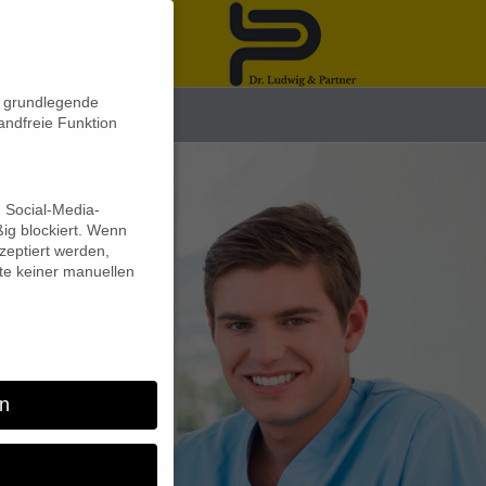
n grundlegende
News
andfreie Funktion
d Social-Media-
ig blockiert. Wenn
eptiert werden,
lte keiner manuellen
n