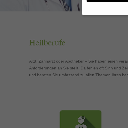
Wenn Sie unter 16 Jahr
Erziehungsberechtigten
Wir verwenden Cookies
Heilberufe
andere uns helfen, die
werden (z. B. IP-Adres
Weitere Informationen
Hier finden Sie eine Ü
Arzt, Zahnarzt oder Apotheker – Sie haben einen vera
geben oder sich weite
Anforderungen an Sie stellt. Da fehlen oft Sinn und Ze
Alle akzeptieren
und beraten Sie umfassend zu allen Themen Ihres beruf
Datenschutzeinstellun
Essenziell (1)
Essenzielle Cookies ermö
Externe Medien (