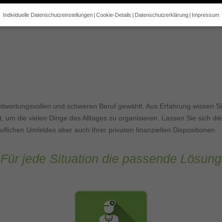
Individuelle Datenschutzeinstellungen
Cookie-Details
Datenschutzerklärung
Impressum
Datenschutzeinstellungen
e alt sind und Ihre Zustimmung zu freiwilligen Diensten geben möchte
 um Erlaubnis bitten.
 und andere Technologien auf unserer Website. Einige von ihnen sind 
se Website und Ihre Erfahrung zu verbessern.
Personenbezogene Date
sen), z. B. für personalisierte Anzeigen und Inhalte oder Anzeigen- un
 über die Verwendung Ihrer Daten finden Sie in unserer
Datenschutzerk
bersicht über alle verwendeten Cookies. Sie können Ihre Einwilligung 
ntwortungsvollen und schweren Beruf gewählt. Aus Erfahrung wissen Si
re Informationen anzeigen lassen und so nur bestimmte Cookies auswä
it, um die vielen Dinge des Alltages zu organisieren. Lassen Sie sich 
Speichern
lichen Umfeldes aber auch Ihrer privaten finanziellen Dispositionen.
Zurück
Nur es
gen
Für jede Situation die passende Lösung
glichen grundlegende Funktionen und sind für die einwandfreie Funktion der Websi
Cookie-Informationen anzeigen
2)