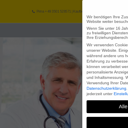
Pirna
+ 49 3501 528571 |
Kaufbeuren
+49 8341 16362
So
Wir benötigen Ihre Zu
Website weiter besuch
Wenn Sie unter 16 Jah
Home
zu freiwilligen Diens
Ihre Erziehungsberecht
Wir verwenden Cookie
unserer Website. Einig
während andere uns he
Erfahrung zu verbesse
können verarbeitet werd
personalisierte Anzeig
und Inhaltsmessung.
W
Verwendung Ihrer Daten
Datenschutzerklärung
.
jederzeit unter
Einstel
Alle