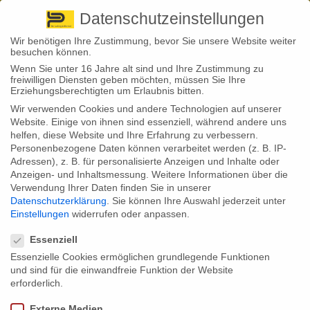
Pirna
+ 49 3501 528571 |
Kaufbeuren
+49 8341 16362
So finden Sie uns
Standorte
Datenschutzeinstellungen
Wir benötigen Ihre Zustimmung, bevor Sie unsere Website weiter
besuchen können.
Wenn Sie unter 16 Jahre alt sind und Ihre Zustimmung zu
freiwilligen Diensten geben möchten, müssen Sie Ihre
Erziehungsberechtigten um Erlaubnis bitten.
Wir verwenden Cookies und andere Technologien auf unserer
Website. Einige von ihnen sind essenziell, während andere uns
helfen, diese Website und Ihre Erfahrung zu verbessern.
Personenbezogene Daten können verarbeitet werden (z. B. IP-
Adressen), z. B. für personalisierte Anzeigen und Inhalte oder
Anzeigen- und Inhaltsmessung.
Weitere Informationen über die
Ihr Team in Kaufbeuren
Verwendung Ihrer Daten finden Sie in unserer
Datenschutzerklärung
.
Sie können Ihre Auswahl jederzeit unter
Einstellungen
widerrufen oder anpassen.
Datenschutzeinstellungen
Essenziell
Essenzielle Cookies ermöglichen grundlegende Funktionen
und sind für die einwandfreie Funktion der Website
erforderlich.
Externe Medien