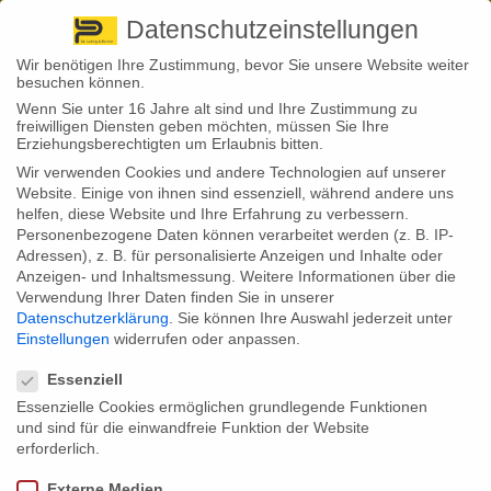
Pirna
+ 49 3501 528571 |
Kaufbeuren
+49 8341 16362
So finden Sie uns
Standorte
Datenschutzeinstellungen
Wir benötigen Ihre Zustimmung, bevor Sie unsere Website weiter
besuchen können.
Wenn Sie unter 16 Jahre alt sind und Ihre Zustimmung zu
freiwilligen Diensten geben möchten, müssen Sie Ihre
Erziehungsberechtigten um Erlaubnis bitten.
Wir verwenden Cookies und andere Technologien auf unserer
Website. Einige von ihnen sind essenziell, während andere uns
helfen, diese Website und Ihre Erfahrung zu verbessern.
Personenbezogene Daten können verarbeitet werden (z. B. IP-
Adressen), z. B. für personalisierte Anzeigen und Inhalte oder
© Copyright 2019. Dr. Ludwig & Partner
Anzeigen- und Inhaltsmessung.
Weitere Informationen über die
Verwendung Ihrer Daten finden Sie in unserer
Impressum
Datenschutz
Disclaimer
Datenschutzerklärung
.
Sie können Ihre Auswahl jederzeit unter
Erklärung zu nachteiligen Nachhaltigkeitsauswirkungen
Einstellungen
widerrufen oder anpassen.
Erstinformationen
Datenschutzeinstellungen
Essenziell
Essenzielle Cookies ermöglichen grundlegende Funktionen
und sind für die einwandfreie Funktion der Website
erforderlich.
Externe Medien