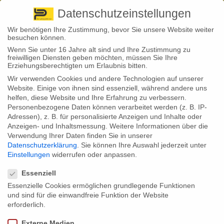
Pirna
+ 49 3501 528571 |
Kaufbeuren
+49 8341 16362
So finden Sie uns
Standorte
Datenschutzeinstellungen
Wir benötigen Ihre Zustimmung, bevor Sie unsere Website weiter
besuchen können.
Wenn Sie unter 16 Jahre alt sind und Ihre Zustimmung zu
freiwilligen Diensten geben möchten, müssen Sie Ihre
Erziehungsberechtigten um Erlaubnis bitten.
Wir verwenden Cookies und andere Technologien auf unserer
Back to News
Website. Einige von ihnen sind essenziell, während andere uns
helfen, diese Website und Ihre Erfahrung zu verbessern.
By
Stephan Fröhlich
Personenbezogene Daten können verarbeitet werden (z. B. IP-
31
Adressen), z. B. für personalisierte Anzeigen und Inhalte oder
März
Anzeigen- und Inhaltsmessung.
Weitere Informationen über die
Verwendung Ihrer Daten finden Sie in unserer
Im Jahr 2015 ereigneten sich bundesweit pro Tag etwa 458
Datenschutzerklärung
.
Sie können Ihre Auswahl jederzeit unter
Wohnungseinbrüche und die Anzahl steigt weiter. So wurde zwischen
Einstellungen
widerrufen oder anpassen.
2014 und 2015 ein Plus von 9,9 % verzeichnet.
Datenschutzeinstellungen
Unter
www.versicherungsbote.de
finden Sie einen interessanten Artikel
Essenziell
zu diesem Thema.
Essenzielle Cookies ermöglichen grundlegende Funktionen
und sind für die einwandfreie Funktion der Website
Mit der richtigen Hausratversicherung erhalten Sie nach einem
Einbruch zumindest finanziellen Schadenersatz. Hierzu beraten wir Sie
erforderlich.
natürlich gern.
Externe Medien