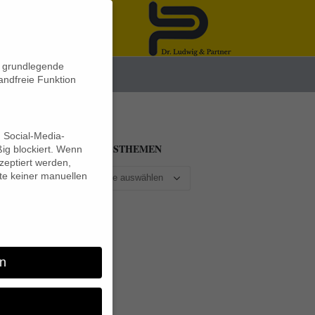
n grundlegende
News
andfreie Funktion
d Social-Media-
BEITRAGSTHEMEN
ig blockiert. Wenn
eptiert werden,
lte keiner manuellen
n