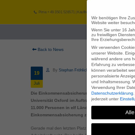
Pirna
+ 49 3501 528571 |
Kaufbeuren
+49 8341 16362
So
Wir benötigen Ihre Zu
Website weiter besuch
Wenn Sie unter 16 Jah
Home
zu freiwilligen Diens
Ihre Erziehungsberecht
Wir verwenden Cookie
Back to News
unserer Website. Einig
während andere uns he
Erfahrung zu verbesse
können verarbeitet werd
By
Stephan Fröhlich
19
personalisierte Anzeig
und Inhaltsmessung.
W
Juli
Verwendung Ihrer Daten
Datenschutzerklärung
.
Die Einkommensabsicherung ist zu selten Thema i
jederzeit unter
Einstel
Universität Oxford im Auftrag eines großen Schwe
11.000 Personen in elf Ländern auf vier Kontinent
Alle
Einkommensabsicherung ziemlich träge.
Gerade mal den letzten Platz nehmen die Bundesbürger