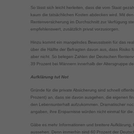
So lässt sich leicht herleiten, dass die vom Staat gez
kaum die tatsächlichen Kosten abdecken wird. Mit den
Rentenversicherung im Durchschnitt zur Verfügung st
empfehlenswert, zusätzlich privat vorzusorgen.
Hinzu kommt ein mangelndes Bewusstsein für das reale
über die Hälfte der Befragten davon aus, dass Risiko fü
aber nicht. So belegen Zahlen der Deutschen Rentenve
39 Prozent bei Männern innerhalb der Altersgruppe der
Aufklärung tut Not
Gründe für die private Absicherung sind schnell offenb
Prozent) an, dass sie davon ausgehen, die eigenen fina
den Lebensunterhalt aufzukommen. Dramatischer noch w
angaben, ihre Ersparnisse würden nicht einmal für d
Gäbe es mehr Informationen und breitere Aufklärung,
aussehen. Denn immerhin sind 60 Prozent der Deutsche