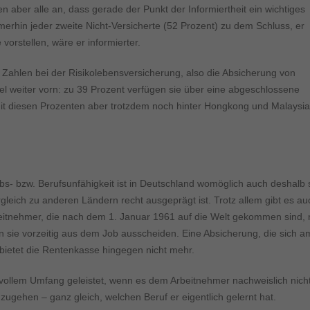
ormen und Social-Media-Plattformen werden standardmäßig blockiert. Wenn Cookie
aber alle an, dass gerade der Punkt der Informiertheit ein wichtiges
 der Zugriff auf diese Inhalte keiner manuellen Einwilligung mehr.
merhin jeder zweite Nicht-Versicherte (52 Prozent) zu dem Schluss, er
Cookie-Informationen anzeigen
orstellen, wäre er informierter.
ie
Daten
Zahlen bei der Risikolebensversicherung, also die Absicherung von
iel weiter vorn: zu 39 Prozent verfügen sie über eine abgeschlossene
 mit diesen Prozenten aber trotzdem noch hinter Hongkong und Malaysia
rbs- bzw. Berufsunfähigkeit ist in Deutschland womöglich auch deshalb 
gleich zu anderen Ländern recht ausgeprägt ist. Trotz allem gibt es au
beitnehmer, die nach dem 1. Januar 1961 auf die Welt gekommen sind, 
 sie vorzeitig aus dem Job ausscheiden. Eine Absicherung, die sich a
 bietet die Rentenkasse hingegen nicht mehr.
vollem Umfang geleistet, wenn es dem Arbeitnehmer nachweislich nich
hzugehen – ganz gleich, welchen Beruf er eigentlich gelernt hat.