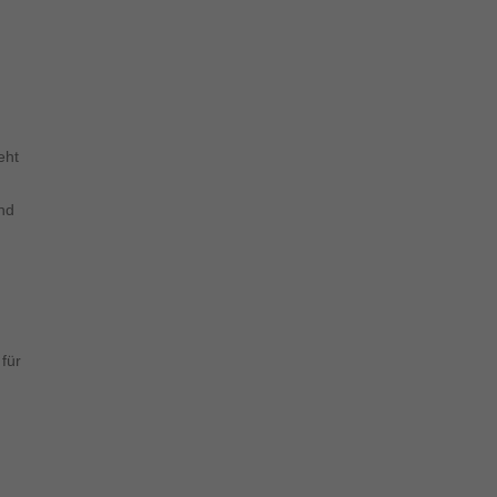
eht
nd
für