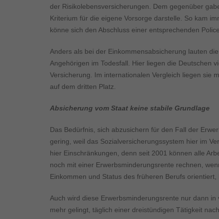
Inhalte von Videoplattf
der Risikolebensversicherungen. Dem gegenüber gaben 
akzeptiert werden, bedarf
Kriterium für die eigene Vorsorge darstelle. So kam im
könne sich den Abschluss einer entsprechenden Police v
powered by Borlabs Cook
Anders als bei der Einkommensabsicherung lauten die 
Angehörigen im Todesfall. Hier liegen die Deutschen v
Versicherung. Im internationalen Vergleich liegen sie
auf dem dritten Platz.
Absicherung vom Staat keine stabile Grundlage
Das Bedürfnis, sich abzusichern für den Fall der Erwe
gering, weil das Sozialversicherungssystem hier im Ver
hier Einschränkungen, denn seit 2001 können alle Ar
noch mit einer Erwerbsminderungsrente rechnen, wenn
Einkommen und Status des früheren Berufs orientiert,
Auch wird diese Erwerbsminderungsrente nur dann in 
mehr gelingt, täglich einer dreistündigen Tätigkeit nac