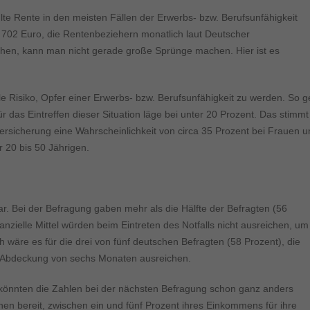
ahlte Rente in den meisten Fällen der Erwerbs- bzw. Berufsunfähigkeit
 702 Euro, die Rentenbeziehern monatlich laut Deutscher
ehen, kann man nicht gerade große Sprünge machen. Hier ist es
 Risiko, Opfer einer Erwerbs- bzw. Berufsunfähigkeit zu werden. So g
r das Eintreffen dieser Situation läge bei unter 20 Prozent. Das stimmt
rsicherung eine Wahrscheinlichkeit von circa 35 Prozent bei Frauen u
 20 bis 50 Jährigen.
ar. Bei der Befragung gaben mehr als die Hälfte der Befragten (56
nzielle Mittel würden beim Eintreten des Notfalls nicht ausreichen, um 
äre es für die drei von fünf deutschen Befragten (58 Prozent), die
ie Abdeckung von sechs Monaten ausreichen.
 könnten die Zahlen bei der nächsten Befragung schon ganz anders
n bereit, zwischen ein und fünf Prozent ihres Einkommens für ihre