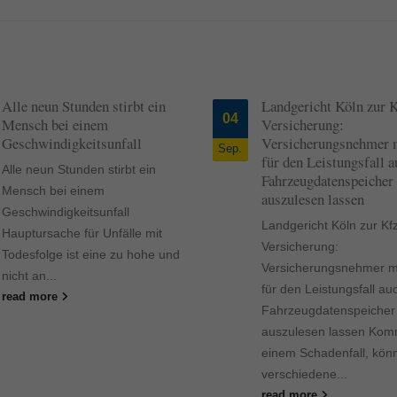
Landgericht Köln zur Kfz-
Unfallversic
04
07
Versicherung:
stärker verbr
Versicherungsnehmer müssen
Westen
Sep.
Okt.
für den Leistungsfall auch
Unfallversich
Fahrzeugdatenspeicher
stärker verbr
auszulesen lassen
Auch 30 Jahr
Landgericht Köln zur Kfz-
Wiederverein
Versicherung:
Deutschlands
Versicherungsnehmer müssen
wirtschaftlic
für den Leistungsfall auch
zwischen Ost-
Fahrzeugdatenspeicher
read more
auszulesen lassen Kommt es zu
einem Schadenfall, können
verschiedene...
read more