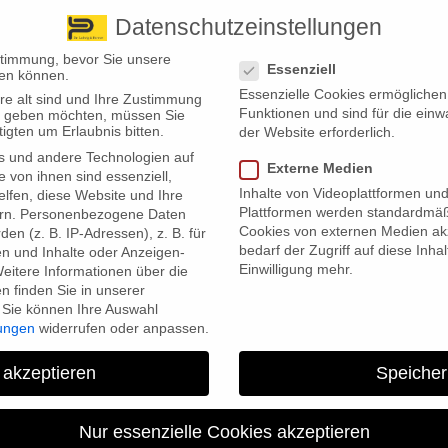
Datenschutzeinstellungen
 finden Sie uns
Standorte
Datenschutzeinstellungen
stimmung, bevor Sie unsere
Essenziell
en können.
Essenzielle Cookies ermögliche
re alt sind und Ihre Zustimmung
Wir bieten
Leistungsübersicht
Über uns
Standorte
Funktionen und sind für die einw
ten geben möchten, müssen Sie
igten um Erlaubnis bitten.
der Website erforderlich.
s und andere Technologien auf
Externe Medien
e von ihnen sind essenziell,
Inhalte von Videoplattformen un
lfen, diese Website und Ihre
Plattformen werden standardmäß
rn.
Personenbezogene Daten
Cookies von externen Medien akz
en (z. B. IP-Adressen), z. B. für
bedarf der Zugriff auf diese Inha
en und Inhalte oder Anzeigen-
Einwilligung mehr.
eitere Informationen über die
 finden Sie in unserer
Sie können Ihre Auswahl
n der Bundesrepublik, wie eine Umfrage der Smith School der
lungen
widerrufen oder anpassen.
izer Versicherers nahelegt. An der Befragung nahmen mehr als
en teil. Dabei zeigten sich die Deutschen beim Thema
 akzeptieren
Speicher
 ein im internationalen Vergleich, wenn es um die Absicherung der
Nur essenzielle Cookies akzeptieren