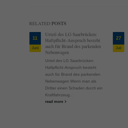
POSTS
RELATED
s LG Saarbrücken:
Alle neun Stunden stirbt ein
27
ht-Anspruch besteht
Mensch bei einem
Brand des parkenden
Geschwindigkeitsunfall
Juli
en
Alle neun Stunden stirbt ein
 LG Saarbrücken:
Mensch bei einem
t-Anspruch besteht
Geschwindigkeitsunfall
Brand des parkenden
Hauptursache für Unfälle mit
en Wenn man als
Todesfolge ist eine zu hohe und
nen Schaden durch ein
nicht an...
eug...
read more