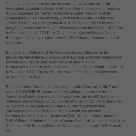
helfen, diese Website und Ihre Erfahrung zu verbessern.
Am besten stehen jene da, die die sogenannte „
Altersrente für
besonders langjährig Versicherte
“ erworben haben. Hierfür müssen
Personenbezogene Daten können verarbeitet werden (z. B. IP-
45 Beitragsjahre zur Rentenkasse vorgewiesen werden und die
Adressen), z. B. für personalisierte Anzeigen und Inhalte oder
Regelaltersgrenze erreicht sein, sofern nicht von der Sonderregel
Anzeigen- und Inhaltsmessung.
Weitere Informationen über die
„Rente mit 63“ Gebrauch gemacht wird. Die Altersrente für besonders
Verwendung Ihrer Daten finden Sie in unserer
langjährig Versicherte betrug in Westdeutschland im Schnitt 1.409 Euro,
Datenschutzerklärung
.
in Ostdeutschland 1.222 Euro. Doch nur wenige erfüllen die lange
Hier finden Sie eine Übersicht über alle verwendeten Cookies. Sie
Beitragszeit: Anspruch haben aktuell 1,25 Millionen Seniorinnen und
können Ihre Einwilligung zu ganzen Kategorien geben oder sich
Senioren.
weitere Informationen anzeigen lassen und so nur bestimmte
Cookies auswählen.
Einfacher zu erfüllen sind die Vorgaben für die
Altersrente für
langjährig Versicherte
. Hierfür sind 35 Beitragsjahre zur Rentenkasse
notwendig. Entsprechend niedriger sind aber auch die
Alle akzeptieren
Speichern
Rentenzahlungen: Sie betrugen zum 1. Juli 2019 im Schnitt 1.153 Euro
in West und 1.118 Euro in Ost. Hier waren 1,91 Millionen Menschen
anspruchsberechtigt.
Zurück
Nur essenzielle Cookies akzeptieren
Datenschutzeinstellungen
Eine besondere Rentenart ist die sogenannte
Altersrente für Frauen
Essenziell (1)
nach § 237a SGB VI
. Anspruch mit Abschlägen haben vor dem 1.
Januar 1952 geborene weibliche Versicherte, die das 60. Lebensjahr
Essenzielle Cookies ermöglichen grundlegende Funktionen und sind für
vollendet, die Wartezeit von 15 Jahren erfüllt und nach Vollendung des
die einwandfreie Funktion der Website erforderlich.
40. Lebensjahres mehr als 10 Jahre an Pflichtbeitragszeiten
zurückgelegt haben. Sie ist die Rentenart mit den meisten
Cookie-Informationen anzeigen
Leistungsbeziehern bzw. – in diesem Fall – Bezieherinnen. Immerhin
3,45 Millionen Seniorinnen hatten Anspruch darauf. Und sie erhielten im
Ext
Externe Medien (2)
Schnitt nur 868 Euro pro Monat in Westdeutschland und 1.046 Euro in
Ost.
Inhalte von Videoplattformen und Social-Media-Plattformen werden