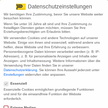
Pirna
+ 49 3501 528571 |
Kaufbeuren
+49 8341 16362
So finden Sie uns
Standorte
Datenschutzeinstellungen
Wir benötigen Ihre Zustimmung, bevor Sie unsere Website weiter
besuchen können.
Wenn Sie unter 16 Jahre alt sind und Ihre Zustimmung zu
freiwilligen Diensten geben möchten, müssen Sie Ihre
Erziehungsberechtigten um Erlaubnis bitten.
Wir verwenden Cookies und andere Technologien auf unserer
Back to News
Website. Einige von ihnen sind essenziell, während andere uns
helfen, diese Website und Ihre Erfahrung zu verbessern.
By
Stephan Fröhlich
Personenbezogene Daten können verarbeitet werden (z. B. IP-
12
Adressen), z. B. für personalisierte Anzeigen und Inhalte oder
Mai
Anzeigen- und Inhaltsmessung.
Weitere Informationen über die
Verwendung Ihrer Daten finden Sie in unserer
Altersrenten: im Schnitt nur 952 Euro
Datenschutzerklärung
.
Sie können Ihre Auswahl jederzeit unter
Einstellungen
widerrufen oder anpassen.
Die Altersrente fällt in Deutschland schon jetzt keineswegs üppig
Datenschutzeinstellungen
aus. Das zeigt eine aktuelle Statistik des Bundesministeriums für
Arbeit und Soziales. Nach der Rentenerhöhung im Juli 2019 erhielten
Essenziell
Rentnerinnen und Rentner demnach nur knapp 952 Euro im Schnitt
Essenzielle Cookies ermöglichen grundlegende Funktionen
vor Abzug der Steuern.
und sind für die einwandfreie Funktion der Website
Wie hoch sind in Deutschland eigentlich die gesetzlichen Altersrenten?
erforderlich.
Eine Frage, die nicht einfach zu beantworten ist: Müssen doch die
verschiedenen Rentenarten berücksichtigt werden, auch abhängig von
Externe Medien