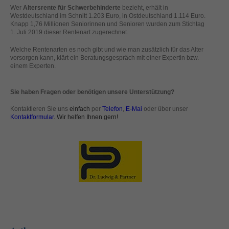
standardmäßig blockiert. Wenn Cookies von externen Medien akzeptiert
Wer
Altersrente für Schwerbehinderte
bezieht, erhält in
Westdeutschland im Schnitt 1.203 Euro, in Ostdeutschland 1.114 Euro.
werden, bedarf der Zugriff auf diese Inhalte keiner manuellen Einwilligung
Knapp 1,76 Millionen Seniorinnen und Senioren wurden zum Stichtag
mehr.
1. Juli 2019 dieser Rentenart zugerechnet.
Cookie-Informationen anzeigen
Welche Rentenarten es noch gibt und wie man zusätzlich für das Alter
powered by Borlabs Cookie
vorsorgen kann, klärt ein Beratungsgespräch mit einer Expertin bzw.
Datenschutzerklärung
Impressum
einem Experten.
Sie haben Fragen oder benötigen unsere Unterstützung?
Kontaktieren Sie uns
einfach
per
Telefon
,
E-Mai
oder über unser
Kontaktformular
. Wir helfen Ihnen gern!