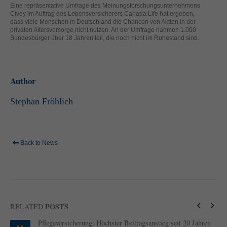
helfen, diese Website und Ihre Erfahrung zu verbessern.
Eine repräsentative Umfrage des Meinungsforschungsunternehmens
Civey im Auftrag des Lebensversicherers Canada Life hat ergeben,
Personenbezogene Daten können verarbeitet werden (z. B. IP-
dass viele Menschen in Deutschland die Chancen von Aktien in der
Adressen), z. B. für personalisierte Anzeigen und Inhalte oder
privaten Altersvorsorge nicht nutzen. An der Umfrage nahmen 1.000
Anzeigen- und Inhaltsmessung.
Weitere Informationen über die
Bundesbürger über 18 Jahren teil, die noch nicht im Ruhestand sind.
Verwendung Ihrer Daten finden Sie in unserer
Datenschutzerklärung
.
Hier finden Sie eine Übersicht über alle verwendeten Cookies. Sie
können Ihre Einwilligung zu ganzen Kategorien geben oder sich
Author
weitere Informationen anzeigen lassen und so nur bestimmte
Cookies auswählen.
Stephan Fröhlich
Alle akzeptieren
Speichern
Zurück
Nur essenzielle Cookies akzeptieren
Datenschutzeinstellungen
Back to News
Essenziell (1)
Essenzielle Cookies ermöglichen grundlegende Funktionen und sind für
die einwandfreie Funktion der Website erforderlich.
Cookie-Informationen anzeigen
POSTS
RELATED
Ext
Externe Medien (2)
Pflegeversicherung: Höchster Beitragsanstieg seit 20 Jahren
Inhalte von Videoplattformen und Social-Media-Plattformen werden