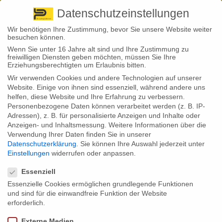
Pirna
+ 49 3501 528571 |
Kaufbeuren
+49 8341 16362
So finden Sie uns
Standorte
Datenschutzeinstellungen
Wir benötigen Ihre Zustimmung, bevor Sie unsere Website weiter
besuchen können.
Wenn Sie unter 16 Jahre alt sind und Ihre Zustimmung zu
freiwilligen Diensten geben möchten, müssen Sie Ihre
Erziehungsberechtigten um Erlaubnis bitten.
Wir verwenden Cookies und andere Technologien auf unserer
Back to News
Website. Einige von ihnen sind essenziell, während andere uns
helfen, diese Website und Ihre Erfahrung zu verbessern.
By
Stephan Fröhlich
Personenbezogene Daten können verarbeitet werden (z. B. IP-
12
Adressen), z. B. für personalisierte Anzeigen und Inhalte oder
Juli
Altersvorsorge mit Aktien: Was
Anzeigen- und Inhaltsmessung.
Weitere Informationen über die
Verwendung Ihrer Daten finden Sie in unserer
Deutsche hindert
Datenschutzerklärung
.
Sie können Ihre Auswahl jederzeit unter
Einstellungen
widerrufen oder anpassen.
Datenschutzeinstellungen
Essenziell
Was hindert Deutsche daran, ihre Altersvorsorge mit Aktien zu
Essenzielle Cookies ermöglichen grundlegende Funktionen
gestalten? Das wollte ein Versicherer mittels Umfrage herausfinden.
und sind für die einwandfreie Funktion der Website
Das Geschehen an den Börsen interessiert die Mehrheit der Deutschen
erforderlich.
eher nicht. Aktiv verfolgen nur etwa 28,7 % der Befragten
Börsennachrichten und geben an, mit den Chancen und Risiken eines
Externe Medien