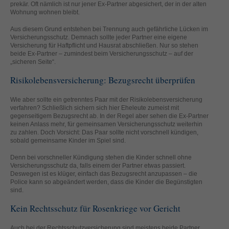
prekär. Oft nämlich ist nur jener Ex-Partner abgesichert, der in der alten
helfen, diese Website und Ihre Erfahrung zu verbessern.
Wohnung wohnen bleibt.
Personenbezogene Daten können verarbeitet werden (z. B. IP-
Adressen), z. B. für personalisierte Anzeigen und Inhalte oder
Aus diesem Grund entstehen bei Trennung auch gefährliche Lücken im
Anzeigen- und Inhaltsmessung.
Weitere Informationen über die
Versicherungsschutz. Demnach sollte jeder Partner eine eigene
Verwendung Ihrer Daten finden Sie in unserer
Versicherung für Haftpflicht und Hausrat abschließen. Nur so stehen
beide Ex-Partner – zumindest beim Versicherungsschutz – auf der
Datenschutzerklärung
.
„sicheren Seite“.
Hier finden Sie eine Übersicht über alle verwendeten Cookies. Sie
können Ihre Einwilligung zu ganzen Kategorien geben oder sich
Risikolebensversicherung: Bezugsrecht überprüfen
weitere Informationen anzeigen lassen und so nur bestimmte
Cookies auswählen.
Wie aber sollte ein getrenntes Paar mit der Risikolebensversicherung
verfahren? Schließlich sichern sich hier Eheleute zumeist mit
Alle akzeptieren
Speichern
gegenseitigem Bezugsrecht ab. In der Regel aber sehen die Ex-Partner
keinen Anlass mehr, für gemeinsamen Versicherungsschutz weiterhin
Zurück
Nur essenzielle Cookies akzeptieren
zu zahlen. Doch Vorsicht: Das Paar sollte nicht vorschnell kündigen,
sobald gemeinsame Kinder im Spiel sind.
Datenschutzeinstellungen
Essenziell (1)
Denn bei vorschneller Kündigung stehen die Kinder schnell ohne
Versicherungsschutz da, falls einem der Partner etwas passiert.
Essenzielle Cookies ermöglichen grundlegende Funktionen und sind für
Deswegen ist es klüger, einfach das Bezugsrecht anzupassen – die
die einwandfreie Funktion der Website erforderlich.
Police kann so abgeändert werden, dass die Kinder die Begünstigten
Cookie-Informationen anzeigen
sind.
Kein Rechtsschutz für Rosenkriege vor Gericht
Ext
Externe Medien (2)
Inhalte von Videoplattformen und Social-Media-Plattformen werden
Auch bei der Rechtsschutzversicherung sind meistens beide Partner