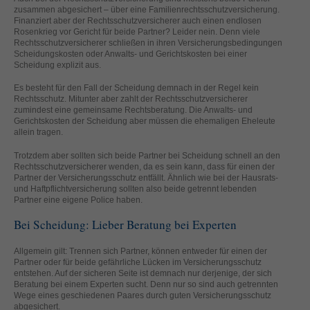
zusammen abgesichert – über eine Familienrechtsschutzversicherung.
standardmäßig blockiert. Wenn Cookies von externen Medien akzeptiert
Finanziert aber der Rechtsschutzversicherer auch einen endlosen
werden, bedarf der Zugriff auf diese Inhalte keiner manuellen Einwilligung
Rosenkrieg vor Gericht für beide Partner? Leider nein. Denn viele
mehr.
Rechtsschutzversicherer schließen in ihren Versicherungsbedingungen
Cookie-Informationen anzeigen
Scheidungskosten oder Anwalts- und Gerichtskosten bei einer
Scheidung explizit aus.
powered by Borlabs Cookie
Datenschutzerklärung
Impressum
Es besteht für den Fall der Scheidung demnach in der Regel kein
Rechtsschutz. Mitunter aber zahlt der Rechtsschutzversicherer
zumindest eine gemeinsame Rechtsberatung. Die Anwalts- und
Gerichtskosten der Scheidung aber müssen die ehemaligen Eheleute
allein tragen.
Trotzdem aber sollten sich beide Partner bei Scheidung schnell an den
Rechtsschutzversicherer wenden, da es sein kann, dass für einen der
Partner der Versicherungsschutz entfällt. Ähnlich wie bei der Hausrats-
und Haftpflichtversicherung sollten also beide getrennt lebenden
Partner eine eigene Police haben.
Bei Scheidung: Lieber Beratung bei Experten
Allgemein gilt: Trennen sich Partner, können entweder für einen der
Partner oder für beide gefährliche Lücken im Versicherungsschutz
entstehen. Auf der sicheren Seite ist demnach nur derjenige, der sich
Beratung bei einem Experten sucht. Denn nur so sind auch getrennten
Wege eines geschiedenen Paares durch guten Versicherungsschutz
abgesichert.