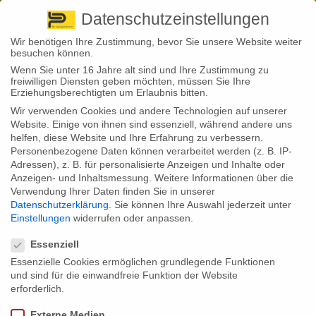
Pirna
+ 49 3501 528571 |
Kaufbeuren
+49 8341 16362
So finden Sie uns
Standorte
Datenschutzeinstellungen
Wir benötigen Ihre Zustimmung, bevor Sie unsere Website weiter
besuchen können.
Wenn Sie unter 16 Jahre alt sind und Ihre Zustimmung zu
freiwilligen Diensten geben möchten, müssen Sie Ihre
Erziehungsberechtigten um Erlaubnis bitten.
Wir verwenden Cookies und andere Technologien auf unserer
Back to News
Website. Einige von ihnen sind essenziell, während andere uns
helfen, diese Website und Ihre Erfahrung zu verbessern.
By
Stephan Fröhlich
Personenbezogene Daten können verarbeitet werden (z. B. IP-
29
Adressen), z. B. für personalisierte Anzeigen und Inhalte oder
Aug.
Bei Scheidung
Anzeigen- und Inhaltsmessung.
Weitere Informationen über die
Verwendung Ihrer Daten finden Sie in unserer
Versicherungsschutz überprüfen!
Datenschutzerklärung
.
Sie können Ihre Auswahl jederzeit unter
Einstellungen
widerrufen oder anpassen.
Datenschutzeinstellungen
Essenziell
Laut Statistischem Bundesamt (Destatis) wurden 2021 insgesamt
Essenzielle Cookies ermöglichen grundlegende Funktionen
357.800 rechtsgültige Ehen geschlossen. Die Ehe ist also – trotz vieler
neuer Formen des partnerschaftlichen Zusammenlebens – keineswegs
und sind für die einwandfreie Funktion der Website
ein „Auslaufmodell“.
erforderlich.
Auch bleiben viele Paare recht lang zusammen, wenn man dem
Externe Medien