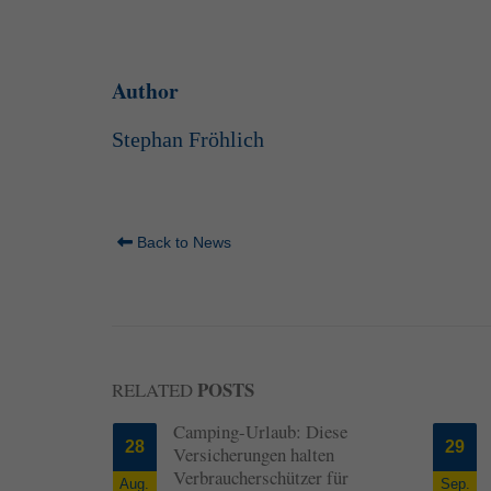
Author
Stephan Fröhlich
Back to News
POSTS
RELATED
Gefahren
Camping-Urlaub: Diese
28
29
Versicherungen halten
Verbraucherschützer für
Aug.
Sep.
efahren