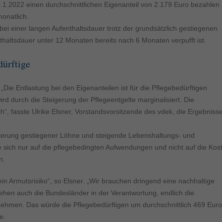
ormen und Social-Media-Plattformen werden standardmäßig blockiert. Wenn Cookie
.1.2022 einen durchschnittlichen Eigenanteil von 2.179 Euro bezahlen
 der Zugriff auf diese Inhalte keiner manuellen Einwilligung mehr.
onatlich.
Cookie-Informationen anzeigen
 bei einer langen Aufenthaltsdauer trotz der grundsätzlich gestiegenen
ie
enthaltsdauer unter 12 Monaten bereits nach 6 Monaten verpufft ist.
Daten
dürftige
„Die Entlastung bei den Eigenanteilen ist für die Pflegebedürftigen
rd durch die Steigerung der Pflegeentgelte marginalisiert. Die
h“, fasste Ulrike Elsner, Vorstandsvorsitzende des vdek, die Ergebniss
zierung gestiegener Löhne und steigende Lebenshaltungs- und
 sich nur auf die pflegebedingten Aufwendungen und nicht auf die Kos
n.
ein Armutsrisiko“, so Elsner. „Wir brauchen dringend eine nachhaltige
tehen auch die Bundesländer in der Verantwortung, endlich die
rnehmen. Das würde die Pflegebedürftigen um durchschnittlich 469 Euro
e.