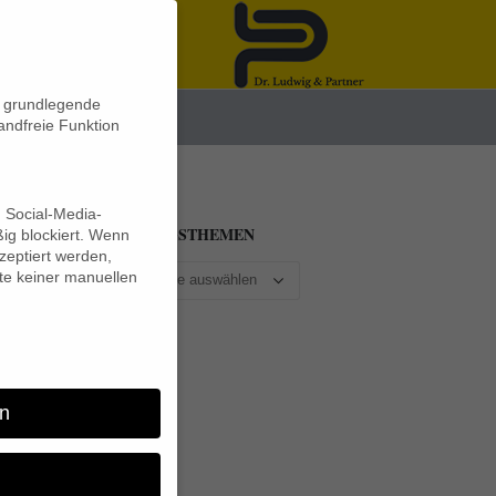
n grundlegende
News
andfreie Funktion
d Social-Media-
BEITRAGSTHEMEN
ig blockiert. Wenn
eptiert werden,
lte keiner manuellen
n
n