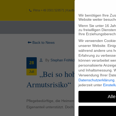
Pirna
+ 49 3501 528571 |
Kaufbeuren
+49 8341 16362
So
Wir benötigen Ihre Zu
Website weiter besuch
Wenn Sie unter 16 Jah
Home
zu freiwilligen Diens
Ihre Erziehungsberecht
Wir verwenden Cookie
Back to News
unserer Website. Einig
während andere uns he
Erfahrung zu verbesse
können verarbeitet werd
By
Stephan Fröhlich
28
personalisierte Anzeig
und Inhaltsmessung.
W
„Bei so hohen Eigenantei
Juli
Verwendung Ihrer Daten
Datenschutzerklärung
.
Armutsrisiko“
jederzeit unter
Einstel
Alle
Pflegebedürftige, die Heimen untergebracht sind, wer
Eigenanteil unterstützt. Doch wie wirkt diese Maßnah