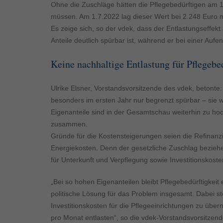
Inhalte von Videoplattf
Ohne die Zuschläge hätten die Pflegebedürftigen am 1
akzeptiert werden, bedarf
müssen. Am 1.7.2022 lag dieser Wert bei 2.248 Euro m
Es zeige sich, so der vdek, dass der Entlastungseffekt
powered by Borlabs Cook
Anteile deutlich spürbar ist, während er bei einer Auf
Keine nachhaltige Entlastung für Pflegebe
Ulrike Elsner, Vorstandsvorsitzende des vdek, betonte: 
besonders im ersten Jahr nur begrenzt spürbar – sie wi
Eigenanteile sind in der Gesamtschau weiterhin zu hoc
zusammen.
Gründe für die Kostensteigerungen seien die Refinan
Energiekosten. Denn der gesetzliche Zuschlag beziehe
für Unterkunft und Verpflegung sowie Investitionskoste
„Bei so hohen Eigenanteilen bleibt Pflegebedürftigkeit 
politische Lösung für das Problem insgesamt. Dabei s
Investitionskosten für die Pflegeeinrichtungen zu übe
pro Monat entlasten“, so die vdek-Vorstandsvorsitzend