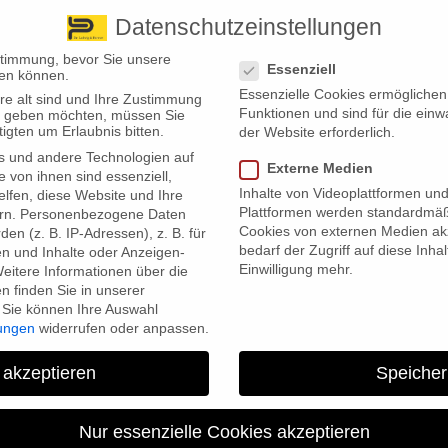
Datenschutzeinstellungen
 finden Sie uns
Standorte
Datenschutzeinstellungen
stimmung, bevor Sie unsere
Essenziell
en können.
Essenzielle Cookies ermögliche
re alt sind und Ihre Zustimmung
Wir bieten
Leistungsübersicht
Über uns
Standorte
Funktionen und sind für die einw
ten geben möchten, müssen Sie
igten um Erlaubnis bitten.
der Website erforderlich.
s und andere Technologien auf
Externe Medien
e von ihnen sind essenziell,
Inhalte von Videoplattformen un
lfen, diese Website und Ihre
Plattformen werden standardmäß
rn.
Personenbezogene Daten
Cookies von externen Medien akz
en (z. B. IP-Adressen), z. B. für
bedarf der Zugriff auf diese Inha
en und Inhalte oder Anzeigen-
Einwilligung mehr.
eitere Informationen über die
len bleibt Pflegebedürftigkeit ein
 finden Sie in unserer
Sie können Ihre Auswahl
lungen
widerrufen oder anpassen.
 akzeptieren
Speicher
den seit Januar 2022 mit einem Leistungszuschlag zum pflegebedingte
me? Der Verband der Ersatzkassen (vdek) hat das ausgewertet.
Nur essenzielle Cookies akzeptieren