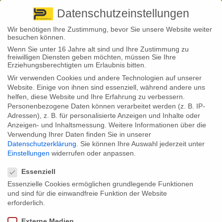
Pirna
+ 49 3501 528571 |
Kaufbeuren
+49 8341 16362
So finden Sie uns
Standorte
Datenschutzeinstellungen
Wir benötigen Ihre Zustimmung, bevor Sie unsere Website weiter
besuchen können.
Wenn Sie unter 16 Jahre alt sind und Ihre Zustimmung zu
freiwilligen Diensten geben möchten, müssen Sie Ihre
Erziehungsberechtigten um Erlaubnis bitten.
Wir verwenden Cookies und andere Technologien auf unserer
Back to News
Website. Einige von ihnen sind essenziell, während andere uns
helfen, diese Website und Ihre Erfahrung zu verbessern.
By
Stephan Fröhlich
Personenbezogene Daten können verarbeitet werden (z. B. IP-
25
Adressen), z. B. für personalisierte Anzeigen und Inhalte oder
Sep.
Berufsunfähigkeit: Welche
Anzeigen- und Inhaltsmessung.
Weitere Informationen über die
Verwendung Ihrer Daten finden Sie in unserer
Vorsorgeform Deutsche für geeignet
Datenschutzerklärung
.
Sie können Ihre Auswahl jederzeit unter
Einstellungen
widerrufen oder anpassen.
Datenschutzeinstellungen
halten
Essenziell
Essenzielle Cookies ermöglichen grundlegende Funktionen
und sind für die einwandfreie Funktion der Website
Wie kann man sich vor den finanziellen Folgen einer Berufsunfähigkeit
erforderlich.
schützen? Welche Vorsorgemöglichkeiten die Deutschen für geeignet
halten.
Externe Medien