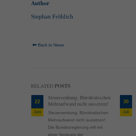
Author
Stephan Fröhlich
Back to News
POSTS
RELATED
äden
Steuersenkung: Bürokratischen
22
30
tarschutz
Mehraufwand nicht aussitzen!
Juni
Juli
äden
Steuersenkung: Bürokratischen
arschutz
Mehraufwand nicht aussitzen!
 überspülte
Die Bundesregierung will mit
und
einer Senkung der