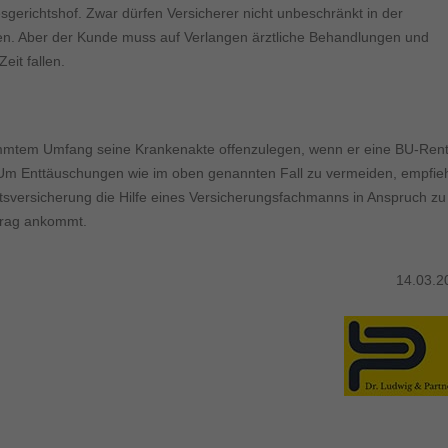
ormen und Social-Media-Plattformen werden standardmäßig blockiert. Wenn Cookie
gerichtshof. Zwar dürfen Versicherer nicht unbeschränkt in der
 der Zugriff auf diese Inhalte keiner manuellen Einwilligung mehr.
n. Aber der Kunde muss auf Verlangen ärztliche Behandlungen und
Cookie-Informationen anzeigen
eit fallen.
ie
Daten
stimmtem Umfang seine Krankenakte offenzulegen, wenn er eine BU-Ren
 Um Enttäuschungen wie im oben genannten Fall zu vermeiden, empfieh
itsversicherung die Hilfe eines Versicherungsfachmanns in Anspruch zu
trag ankommt.
14.03.2