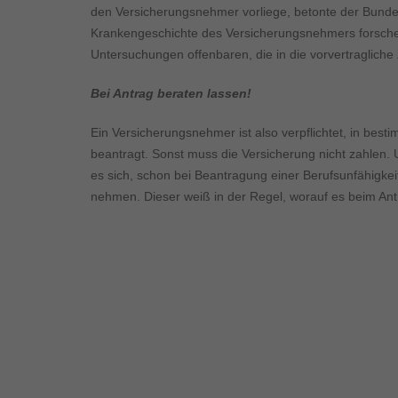
Inhalte von Videoplattf
den Versicherungsnehmer vorliege, betonte der Bundes
akzeptiert werden, bedarf
Krankengeschichte des Versicherungsnehmers forsche
Untersuchungen offenbaren, die in die vorvertragliche Z
powered by Borlabs Cook
Bei Antrag beraten lassen!
Ein Versicherungsnehmer ist also verpflichtet, in be
beantragt. Sonst muss die Versicherung nicht zahlen.
es sich, schon bei Beantragung einer Berufsunfähigke
nehmen. Dieser weiß in der Regel, worauf es beim An