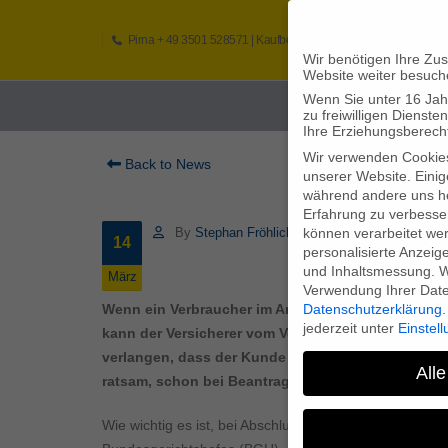
Pirna
+ 49 3501 528571 |
Kaufbeuren
+49 8341 16362
So
Wir benötigen Ihre Zu
Website weiter besuch
Wenn Sie unter 16 Jah
Home
zu freiwilligen Diens
Ihre Erziehungsberecht
Wir verwenden Cookie
Back to News
unserer Website. Einig
während andere uns he
Erfahrung zu verbesse
können verarbeitet werd
By
Stephan Fröhlich
14
personalisierte Anzeig
und Inhaltsmessung.
W
März
Verwendung Ihrer Daten
Datenschutzerklärung
.
Wenn ein Verbraucher im Antrag für eine Berufsun
jederzeit unter
Einstel
kann der Versicherer vom Vertrag zurücktreten un
verlangen, dass der Kunde seine Ärzte im bestimm
Alle
ratsam, schon bei Beantragung einer BU-Police e
Wie wichtig es ist, bei Abschluss einer Berufsunfähigk