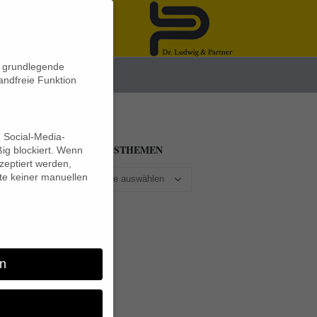
n grundlegende
News
andfreie Funktion
d Social-Media-
BEITRAGSTHEMEN
ig blockiert. Wenn
eptiert werden,
lte keiner manuellen
ht,
n
es