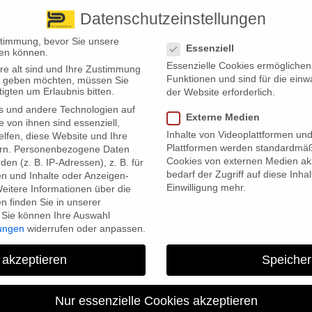
Datenschutzeinstellungen
 finden Sie uns
Standorte
Datenschutzeinstellungen
stimmung, bevor Sie unsere
Essenziell
en können.
Essenzielle Cookies ermögliche
re alt sind und Ihre Zustimmung
Wir bieten
Leistungsübersicht
Über uns
Standorte
Funktionen und sind für die einw
ten geben möchten, müssen Sie
igten um Erlaubnis bitten.
der Website erforderlich.
s und andere Technologien auf
Externe Medien
e von ihnen sind essenziell,
Inhalte von Videoplattformen un
lfen, diese Website und Ihre
Plattformen werden standardmäß
rn.
Personenbezogene Daten
Cookies von externen Medien akz
en (z. B. IP-Adressen), z. B. für
bedarf der Zugriff auf diese Inha
en und Inhalte oder Anzeigen-
Einwilligung mehr.
eitere Informationen über die
 finden Sie in unserer
Sie können Ihre Auswahl
fähigkeitsversicherung falsche oder unvollständige Angaben mac
lungen
widerrufen oder anpassen.
d muss keine Rente zahlen. Dabei kann die Versicherung sogar
ten Umfang von der Schweigepflicht entbindet. Deshalb ist es
 akzeptieren
Speicher
inen Versicherungsexperten hinzuzuziehen.
eitsversicherung korrekte Angaben zu machen, zeigt erneut ein Urteil d
Nur essenzielle Cookies akzeptieren