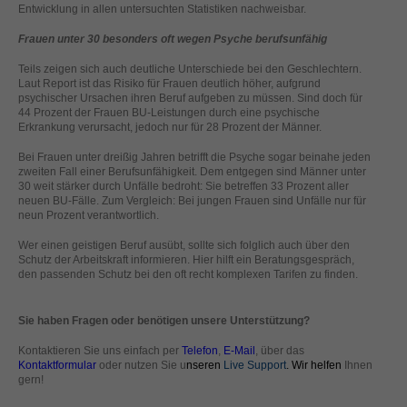
Entwicklung in allen untersuchten Statistiken nachweisbar.
helfen, diese Website und Ihre Erfahrung zu verbessern.
Personenbezogene Daten können verarbeitet werden (z. B. IP-
Frauen unter 30 besonders oft wegen Psyche berufsunfähig
Adressen), z. B. für personalisierte Anzeigen und Inhalte oder
Anzeigen- und Inhaltsmessung.
Weitere Informationen über die
Teils zeigen sich auch deutliche Unterschiede bei den Geschlechtern.
Verwendung Ihrer Daten finden Sie in unserer
Laut Report ist das Risiko für Frauen deutlich höher, aufgrund
Datenschutzerklärung
.
psychischer Ursachen ihren Beruf aufgeben zu müssen. Sind doch für
Hier finden Sie eine Übersicht über alle verwendeten Cookies. Sie
44 Prozent der Frauen BU-Leistungen durch eine psychische
können Ihre Einwilligung zu ganzen Kategorien geben oder sich
Erkrankung verursacht, jedoch nur für 28 Prozent der Männer.
weitere Informationen anzeigen lassen und so nur bestimmte
Cookies auswählen.
Bei Frauen unter dreißig Jahren betrifft die Psyche sogar beinahe jeden
zweiten Fall einer Berufsunfähigkeit. Dem entgegen sind Männer unter
30 weit stärker durch Unfälle bedroht: Sie betreffen 33 Prozent aller
Alle akzeptieren
Speichern
neuen BU-Fälle. Zum Vergleich: Bei jungen Frauen sind Unfälle nur für
neun Prozent verantwortlich.
Zurück
Nur essenzielle Cookies akzeptieren
Wer einen geistigen Beruf ausübt, sollte sich folglich auch über den
Datenschutzeinstellungen
Schutz der Arbeitskraft informieren. Hier hilft ein Beratungsgespräch,
Essenziell (1)
den passenden Schutz bei den oft recht komplexen Tarifen zu finden.
Essenzielle Cookies ermöglichen grundlegende Funktionen und sind für
die einwandfreie Funktion der Website erforderlich.
Sie haben Fragen oder benötigen unsere Unterstützung?
Cookie-Informationen anzeigen
Kontaktieren Sie uns einfach per
Telefon
,
E-Mail
, über das
Kontaktformular
oder nutzen Sie u
nseren
Live Support
. Wir helfen
Ihnen
Ext
Externe Medien (2)
gern!
Inhalte von Videoplattformen und Social-Media-Plattformen werden