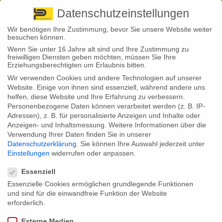
Pirna
+ 49 3501 528571 |
Kaufbeuren
+49 8341 16362
So finden Sie uns
Standorte
Datenschutzeinstellungen
Wir benötigen Ihre Zustimmung, bevor Sie unsere Website weiter
besuchen können.
Wenn Sie unter 16 Jahre alt sind und Ihre Zustimmung zu
freiwilligen Diensten geben möchten, müssen Sie Ihre
Erziehungsberechtigten um Erlaubnis bitten.
Wir verwenden Cookies und andere Technologien auf unserer
Back to News
Website. Einige von ihnen sind essenziell, während andere uns
helfen, diese Website und Ihre Erfahrung zu verbessern.
By
Stephan Fröhlich
Personenbezogene Daten können verarbeitet werden (z. B. IP-
29
Adressen), z. B. für personalisierte Anzeigen und Inhalte oder
Apr.
Anzeigen- und Inhaltsmessung.
Weitere Informationen über die
Verwendung Ihrer Daten finden Sie in unserer
Erneut zeigt die Studie eines großen Versicherers, was Fachleute
Datenschutzerklärung
.
Sie können Ihre Auswahl jederzeit unter
schon wissen: Kopfarbeit ist die wichtigste Ursache, weshalb
Einstellungen
widerrufen oder anpassen.
Menschen ihren Beruf aufgeben müssen. Sie verdrängt damit
Datenschutzeinstellungen
körperliche Gebrechen wie etwa eine Schädigung der Gelenke oder
ein Rückenleiden als Hauptursache. Das ist ein Fakt, den Menschen
Essenziell
mit geistigen Berufen nicht ignorieren sollten.
Essenzielle Cookies ermöglichen grundlegende Funktionen
und sind für die einwandfreie Funktion der Website
Sollte man eine private Berufsunfähigkeitsversicherung auch dann
besitzen, wenn man im Büro arbeitet, als Pädagoge, kaufmännischer
erforderlich.
Angestellter oder einem anderen geistigen Beruf nachgeht? Die Antwort
muss ganz klar lauten: natürlich, und zwar gerade dann. Das zeigt ganz
Externe Medien