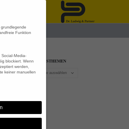
n grundlegende
News
andfreie Funktion
d Social-Media-
BEITRAGSTHEMEN
ig blockiert. Wenn
eptiert werden,
lte keiner manuellen
h
n
es