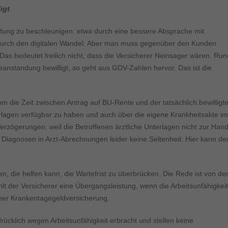
ormen und Social-Media-Plattformen werden standardmäßig blockiert. Wenn Cookie
igt
 der Zugriff auf diese Inhalte keiner manuellen Einwilligung mehr.
Cookie-Informationen anzeigen
rüfung zu beschleunigen: etwa durch eine bessere Absprache mit
ie
 durch den digitalen Wandel. Aber man muss gegenüber den Kunden
Daten
Das bedeutet freilich nicht, dass die Versicherer Neinsager wären. Run
anstandung bewilligt, so geht aus GDV-Zahlen hervor. Das ist die
 die Zeit zwischen Antrag auf BU-Rente und der tatsächlich bewilligt
terlagen verfügbar zu haben und auch über die eigene Krankheitsakte im
erzögerungen, weil die Betroffenen ärztliche Unterlagen nicht zur Han
Diagnosen in Arzt-Abrechnungen leider keine Seltenheit: Hier kann de
en, die helfen kann, die Wartefrist zu überbrücken. Die Rede ist von de
lt der Versicherer eine Übergangsleistung, wenn die Arbeitsunfähigkeit
einer Krankentagegeldversicherung.
rücklich wegen Arbeitsunfähigkeit erbracht und stellen keine