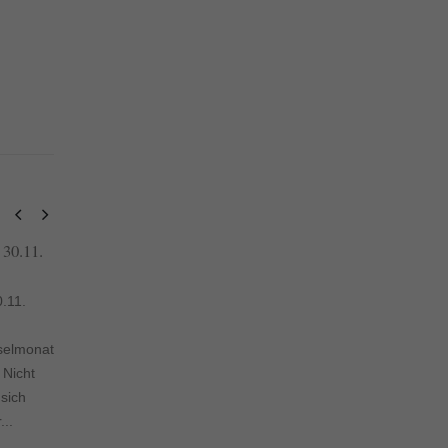
30.11.
Wohnimmobilie: Wann lohnt
De
22
01
sich eine Verrentung?
Sp
Dez.
Feb.
.11.
Wohnimmobilie: Wann lohnt sich
De
eine Verrentung? Die Rente ist
tr
selmonat
knapp aber Neben- und
Eu
 Nicht
Instandhaltungskosten steigen.
sc
sich
Lohnt sich dann ein
we
..
Verrentungsmodell für...
Sp
Le
read more