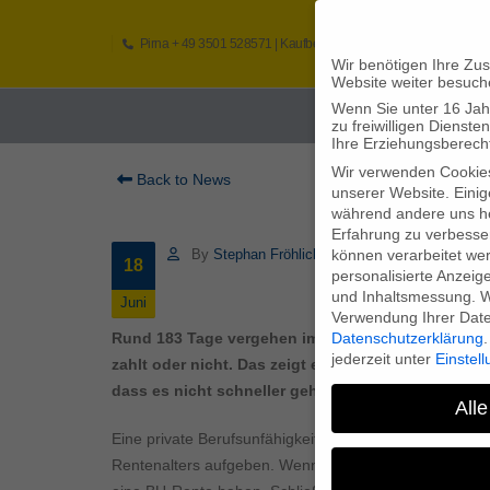
Pirna
+ 49 3501 528571 |
Kaufbeuren
+49 8341 16362
So
Wir benötigen Ihre Zu
Website weiter besuch
Wenn Sie unter 16 Jah
Home
zu freiwilligen Diens
Ihre Erziehungsberecht
Wir verwenden Cookie
Back to News
unserer Website. Einig
während andere uns he
Erfahrung zu verbesse
können verarbeitet werd
By
Stephan Fröhlich
18
personalisierte Anzeig
und Inhaltsmessung.
W
Juni
Verwendung Ihrer Daten
Datenschutzerklärung
.
Rund 183 Tage vergehen im Schnitt, bis ein Antrags
jederzeit unter
Einstel
zahlt oder nicht. Das zeigt eine aktuelle Studie. A
dass es nicht schneller geht, liegt oft nicht in der
Alle
Eine private Berufsunfähigkeitsversicherung ist wichtig
Rentenalters aufgeben. Wenn der Ernstfall eingetreten i