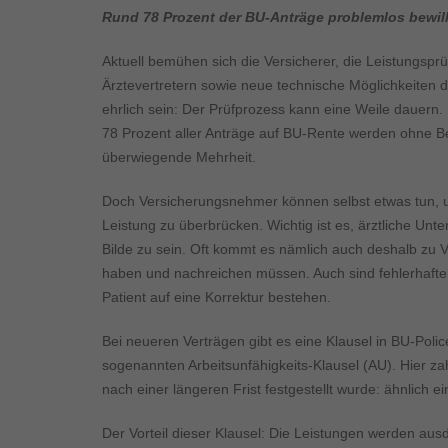
Inhalte von Videoplattf
Rund 78 Prozent der BU-Anträge problemlos bewill
akzeptiert werden, bedarf
Aktuell bemühen sich die Versicherer, die Leistungsp
powered by Borlabs Cook
Ärztevertretern sowie neue technische Möglichkeiten
ehrlich sein: Der Prüfprozess kann eine Weile dauern. 
78 Prozent aller Anträge auf BU-Rente werden ohne Be
überwiegende Mehrheit.
Doch Versicherungsnehmer können selbst etwas tun, um
Leistung zu überbrücken. Wichtig ist es, ärztliche Un
Bilde zu sein. Oft kommt es nämlich auch deshalb zu V
haben und nachreichen müssen. Auch sind fehlerhafte 
Patient auf eine Korrektur bestehen.
Bei neueren Verträgen gibt es eine Klausel in BU-Polic
sogenannten Arbeitsunfähigkeits-Klausel (AU). Hier zah
nach einer längeren Frist festgestellt wurde: ähnlich 
Der Vorteil dieser Klausel: Die Leistungen werden ausd