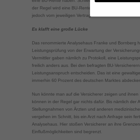
eine BU-Rente haben. Schließlich befinden sie sich in 
der Regel wird eine BU-Rente gezahlt, wenn eine minde
jedoch vom jeweiligen Vertrag.
Wenn Sie unter 16 Jahr
Es klafft eine große Lücke
Erziehungsberechtigten
Wir verwenden Cookies
Das renommierte Analysehaus Franke und Bornberg hat 
andere uns helfen, die
Leistungsprüfung von der Erwartung der Versicherungsve
werden (z. B. IP-Adres
Weitere Informationen
Vermittler gaben nämlich zu Protokoll, eine Leistungspr
Hier finden Sie eine Ü
freilich anders aus. Bei den befragten BU-Versicherern
geben oder sich weite
Leistungsanspruch entscheiden. Das ist eine gewaltige
immerhin 60 Prozent des deutschen Marktes abdecken
Alle akzeptieren
Datenschutzeinstellun
Nun könnte man auf die Versicherer zeigen und ihnen 
Essenziell (1)
können in der Regel gar nichts dafür. Bis nämlich de
Essenzielle Cookies ermö
Stellungnahmen von Ärzten und anderen medizinische
vergehen im Schnitt, bis ein Arzt nach Anfrage sein fe
Analysehaus. Hier stoßen Versicherer an ihre Grenzen,
Externe Medien (
Einflußmöglichkeiten sind begrenzt.