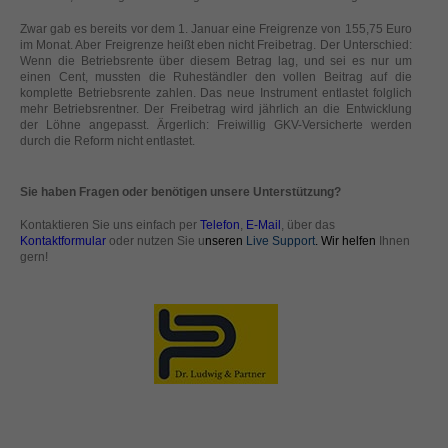
helfen, diese Website und Ihre Erfahrung zu verbessern.
Zwar gab es bereits vor dem 1. Januar eine Freigrenze von 155,75 Euro
Personenbezogene Daten können verarbeitet werden (z. B. IP-
im Monat. Aber Freigrenze heißt eben nicht Freibetrag. Der Unterschied:
Adressen), z. B. für personalisierte Anzeigen und Inhalte oder
Wenn die Betriebsrente über diesem Betrag lag, und sei es nur um
Anzeigen- und Inhaltsmessung.
Weitere Informationen über die
einen Cent, mussten die Ruheständler den vollen Beitrag auf die
Verwendung Ihrer Daten finden Sie in unserer
komplette Betriebsrente zahlen. Das neue Instrument entlastet folglich
Datenschutzerklärung
.
mehr Betriebsrentner. Der Freibetrag wird jährlich an die Entwicklung
Hier finden Sie eine Übersicht über alle verwendeten Cookies. Sie
der Löhne angepasst. Ärgerlich: Freiwillig GKV-Versicherte werden
können Ihre Einwilligung zu ganzen Kategorien geben oder sich
durch die Reform nicht entlastet.
weitere Informationen anzeigen lassen und so nur bestimmte
Cookies auswählen.
Sie haben Fragen oder benötigen unsere Unterstützung?
Alle akzeptieren
Speichern
Kontaktieren Sie uns einfach per
Telefon
,
E-Mail
, über das
Kontaktformular
oder nutzen Sie u
nseren
Live Support
. Wir helfen
Ihnen
Zurück
Nur essenzielle Cookies akzeptieren
gern!
Datenschutzeinstellungen
Essenziell (1)
Essenzielle Cookies ermöglichen grundlegende Funktionen und sind für
die einwandfreie Funktion der Website erforderlich.
Cookie-Informationen anzeigen
Ext
Externe Medien (2)
Inhalte von Videoplattformen und Social-Media-Plattformen werden