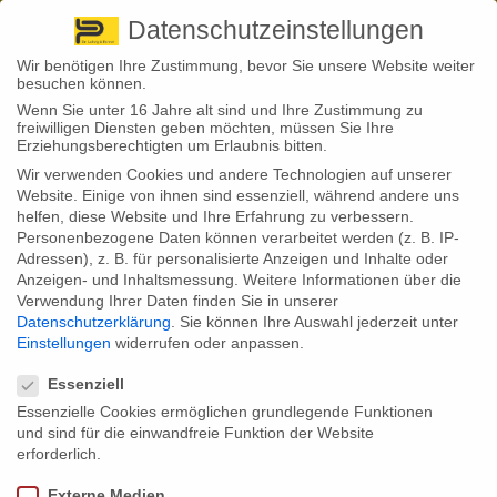
Pirna
+ 49 3501 528571 |
Kaufbeuren
+49 8341 16362
So finden Sie uns
Standorte
Datenschutzeinstellungen
Wir benötigen Ihre Zustimmung, bevor Sie unsere Website weiter
besuchen können.
Wenn Sie unter 16 Jahre alt sind und Ihre Zustimmung zu
freiwilligen Diensten geben möchten, müssen Sie Ihre
Erziehungsberechtigten um Erlaubnis bitten.
Wir verwenden Cookies und andere Technologien auf unserer
Back to News
Website. Einige von ihnen sind essenziell, während andere uns
helfen, diese Website und Ihre Erfahrung zu verbessern.
By
Stephan Fröhlich
Personenbezogene Daten können verarbeitet werden (z. B. IP-
20
Adressen), z. B. für personalisierte Anzeigen und Inhalte oder
Feb.
Anzeigen- und Inhaltsmessung.
Weitere Informationen über die
Verwendung Ihrer Daten finden Sie in unserer
Betriebsrentner werden später entlastet
Datenschutzerklärung
.
Sie können Ihre Auswahl jederzeit unter
Einstellungen
widerrufen oder anpassen.
Eigentlich sollen ab dem 1. Januar 2020 Millionen Betriebsrentner
Datenschutzeinstellungen
entlastet werden, indem ein Freibetrag auf Krankenkassen-Beiträge
eingeführt wird: So sieht es ein Gesetz der Bundesregierung vor.
Essenziell
Doch die Betroffenen müssen sich noch gedulden. Der Grund: Es
Essenzielle Cookies ermöglichen grundlegende Funktionen
hapert an der technischen Umsetzung.
und sind für die einwandfreie Funktion der Website
Auch Betriebsrentner müssen Sozialbeiträge auf ihre betrieblichen
erforderlich.
Altersbezüge zahlen: Aber seit dem 1. Januar etwas weniger. Zumindest
theoretisch, denn die Bundesregierung hat im vergangenen Jahr mit
Externe Medien