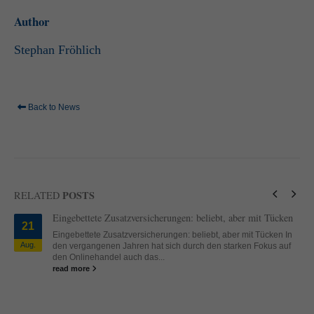
standardmäßig blockiert. Wenn Cookies von externen Medien akzeptiert
Author
werden, bedarf der Zugriff auf diese Inhalte keiner manuellen Einwilligung
mehr.
Stephan Fröhlich
Cookie-Informationen anzeigen
powered by Borlabs Cookie
Datenschutzerklärung
Impressum
Back to News
POSTS
RELATED
Eingebettete Zusatzversicherungen: beliebt, aber mit Tücken
21
Eingebettete Zusatzversicherungen: beliebt, aber mit Tücken In
Aug.
den vergangenen Jahren hat sich durch den starken Fokus auf
den Onlinehandel auch das...
read more