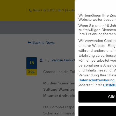
Pirna
+ 49 3501 528571 |
Kaufbeuren
+49 8341 16362
So
Wir benötigen Ihre Zu
Website weiter besuch
Wenn Sie unter 16 Jah
Home
zu freiwilligen Diens
Ihre Erziehungsberecht
Wir verwenden Cookie
Back to News
unserer Website. Einig
während andere uns he
Erfahrung zu verbesse
können verarbeitet werd
By
Stephan Fröhlich
15
personalisierte Anzeig
und Inhaltsmessung.
W
Corona und die Folgen: Drohen Nachforde
Sep.
Verwendung Ihrer Daten
Datenschutzerklärung
.
Mit dem Steuerbescheid 2020 könnte es 
jederzeit unter
Einstel
Stiftung Warentest. Denn Hilfszahlungen
Mitunter droht eine steigende Steuerlast.
Alle
Die Corona-Hilfspakete der Bundesregierung
Sicher kann man darüber streiten, ob jede 