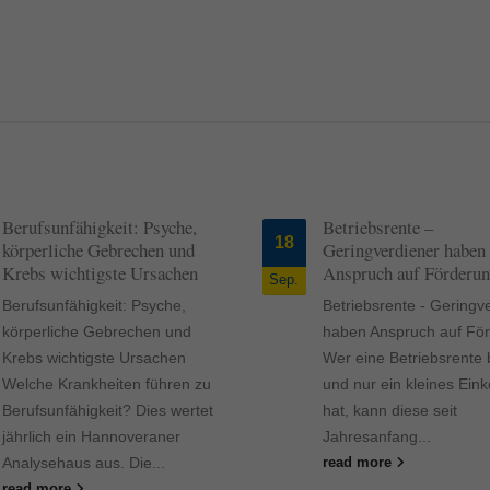
Berufsunfähigkeit: Psyche,
Betriebsrente –
18
körperliche Gebrechen und
Geringverdiener haben
Krebs wichtigste Ursachen
Anspruch auf Förderun
Sep.
Berufsunfähigkeit: Psyche,
Betriebsrente - Geringv
körperliche Gebrechen und
haben Anspruch auf För
Krebs wichtigste Ursachen
Wer eine Betriebsrente b
Welche Krankheiten führen zu
und nur ein kleines Ei
Berufsunfähigkeit? Dies wertet
hat, kann diese seit
jährlich ein Hannoveraner
Jahresanfang...
Analysehaus aus. Die...
read more
read more