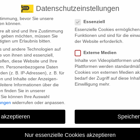
Datenschutzeinstellungen
 finden Sie uns
Standorte
Datenschutzeinstellungen
stimmung, bevor Sie unsere
Essenziell
en können.
Essenzielle Cookies ermögliche
re alt sind und Ihre Zustimmung
Wir bieten
Leistungsübersicht
Über uns
Standorte
Funktionen und sind für die einw
ten geben möchten, müssen Sie
igten um Erlaubnis bitten.
der Website erforderlich.
s und andere Technologien auf
Externe Medien
e von ihnen sind essenziell,
Inhalte von Videoplattformen un
lfen, diese Website und Ihre
Plattformen werden standardmäß
rn.
Personenbezogene Daten
Cookies von externen Medien akz
en (z. B. IP-Adressen), z. B. für
bedarf der Zugriff auf diese Inha
en und Inhalte oder Anzeigen-
Einwilligung mehr.
eitere Informationen über die
rungen vom Finanzamt wegen Kurzarbeit?
 finden Sie in unserer
Sie können Ihre Auswahl
für einige Empfänger böse Überraschungen geben, warnt die
lungen
widerrufen oder anpassen.
 müssen meistens in der Steuererklärung abgerechnet werden.
 akzeptieren
Speicher
 haben vielen Menschen in Deutschland durch die Krise geholfen.
Nur essenzielle Cookies akzeptieren
Rettung in dieser Form nötig war oder ob nicht bestimmte Branchen