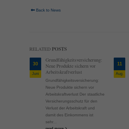
Back to News
POSTS
RELATED
 — Weshalb
Grundfähigkeitsversicherung:
30
11
Neue Produkte sichern vor
Arbeitskraftverlust
Juni
Aug.
— Weshalb
Grundfähigkeitsversicherung:
e
Neue Produkte sichern vor
 widmet
Arbeitskraftverlust Der staatliche
chtigen
Versicherungsschutz für den
ragen bei
Verlust der Arbeitskraft und
en. Hier...
damit des Einkommens ist
sehr...
read more