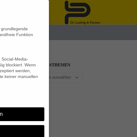
n grundlegende
News
andfreie Funktion
d Social-Media-
BEITRAGSTHEMEN
ig blockiert. Wenn
eptiert werden,
lte keiner manuellen
n