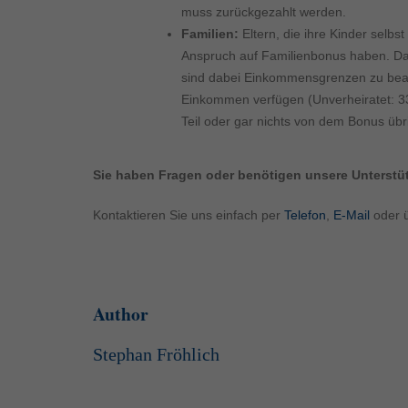
Inhalte von Videoplattf
muss zurückgezahlt werden.
akzeptiert werden, bedarf
Familien:
Eltern, die ihre Kinder selb
Anspruch auf Familienbonus haben. Dami
powered by Borlabs Cook
sind dabei Einkommensgrenzen zu beach
Einkommen verfügen (Unverheiratet: 33.
Teil oder gar nichts von dem Bonus übri
Sie haben Fragen oder benötigen unsere Unterst
Kontaktieren Sie uns einfach per
Telefon
,
E-Mail
oder 
Author
Stephan Fröhlich