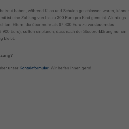
ormen und Social-Media-Plattformen werden standardmäßig blockiert. Wenn Cookie
 der Zugriff auf diese Inhalte keiner manuellen Einwilligung mehr.
st betreut haben, während Kitas und Schulen geschlossen waren, könne
Cookie-Informationen anzeigen
t ist eine Zahlung von bis zu 300 Euro pro Kind gemeint. Allerdings
ie
ten. Eltern, die über mehr als 67.800 Euro zu versteuerndes
Daten
900 Euro), sollten einplanen, dass nach der Steuererklärung nur ein
g bleibt.
ützung?
über unser
Kontaktformular
. Wir helfen Ihnen gern!