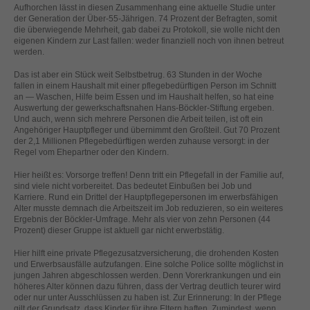
helfen, diese Website und Ihre Erfahrung zu verbessern.
Aufhorchen lässt in diesen Zusammenhang eine aktuelle Studie unter
der Generation der Über-55-Jährigen. 74 Prozent der Befragten, somit
Personenbezogene Daten können verarbeitet werden (z. B. IP-
die überwiegende Mehrheit, gab dabei zu Protokoll, sie wolle nicht den
Adressen), z. B. für personalisierte Anzeigen und Inhalte oder
eigenen Kindern zur Last fallen: weder finanziell noch von ihnen betreut
Anzeigen- und Inhaltsmessung.
Weitere Informationen über die
werden.
Verwendung Ihrer Daten finden Sie in unserer
Datenschutzerklärung
.
Das ist aber ein Stück weit Selbstbetrug. 63 Stunden in der Woche
Hier finden Sie eine Übersicht über alle verwendeten Cookies. Sie
fallen in einem Haushalt mit einer pflegebedürftigen Person im Schnitt
können Ihre Einwilligung zu ganzen Kategorien geben oder sich
an — Waschen, Hilfe beim Essen und im Haushalt helfen, so hat eine
weitere Informationen anzeigen lassen und so nur bestimmte
Auswertung der gewerkschaftsnahen Hans-Böckler-Stiftung ergeben.
Cookies auswählen.
Und auch, wenn sich mehrere Personen die Arbeit teilen, ist oft ein
Angehöriger Hauptpfleger und übernimmt den Großteil. Gut 70 Prozent
der 2,1 Millionen Pflegebedürftigen werden zuhause versorgt: in der
Alle akzeptieren
Speichern
Regel vom Ehepartner oder den Kindern.
Hier heißt es: Vorsorge treffen! Denn tritt ein Pflegefall in der Familie auf,
Zurück
Nur essenzielle Cookies akzeptieren
sind viele nicht vorbereitet. Das bedeutet Einbußen bei Job und
Datenschutzeinstellungen
Karriere. Rund ein Drittel der Hauptpflegepersonen im erwerbsfähigen
Essenziell (1)
Alter musste demnach die Arbeitszeit im Job reduzieren, so ein weiteres
Ergebnis der Böckler-Umfrage. Mehr als vier von zehn Personen (44
Essenzielle Cookies ermöglichen grundlegende Funktionen und sind für
Prozent) dieser Gruppe ist aktuell gar nicht erwerbstätig.
die einwandfreie Funktion der Website erforderlich.
Hier hilft eine private Pflegezusatzversicherung, die drohenden Kosten
Cookie-Informationen anzeigen
und Erwerbsausfälle aufzufangen. Eine solche Police sollte möglichst in
jungen Jahren abgeschlossen werden. Denn Vorerkrankungen und ein
Ext
Externe Medien (2)
höheres Alter können dazu führen, dass der Vertrag deutlich teurer wird
oder nur unter Ausschlüssen zu haben ist. Zur Erinnerung: In der Pflege
Inhalte von Videoplattformen und Social-Media-Plattformen werden
gilt der Grundsatz, dass Kinder für ihre Eltern haften. Zumindest, wenn