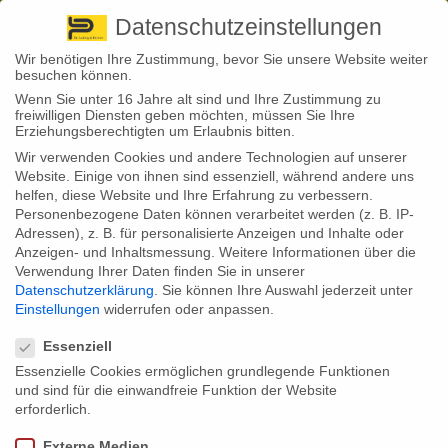
Pirna
+ 49 3501 528571 |
Kaufbeuren
+49 8341 16362
So finden Sie uns
Standorte
Datenschutzeinstellungen
Wir benötigen Ihre Zustimmung, bevor Sie unsere Website weiter
besuchen können.
Wenn Sie unter 16 Jahre alt sind und Ihre Zustimmung zu
freiwilligen Diensten geben möchten, müssen Sie Ihre
Erziehungsberechtigten um Erlaubnis bitten.
Wir verwenden Cookies und andere Technologien auf unserer
Back to News
Website. Einige von ihnen sind essenziell, während andere uns
helfen, diese Website und Ihre Erfahrung zu verbessern.
By
Stephan Fröhlich
Personenbezogene Daten können verarbeitet werden (z. B. IP-
22
Adressen), z. B. für personalisierte Anzeigen und Inhalte oder
Mai
Anzeigen- und Inhaltsmessung.
Weitere Informationen über die
Verwendung Ihrer Daten finden Sie in unserer
Die Auswertung einer großen Krankenkasse zeigt: Viele
Datenschutzerklärung
.
Sie können Ihre Auswahl jederzeit unter
Pflegebedürftige, die auf fremde Hilfe angewiesen sind, erhalten die
Einstellungen
widerrufen oder anpassen.
Pflegegrade 2 oder 3 zugesprochen. Einen höheren Pflegegrad
Datenschutzeinstellungen
erreicht nur jeder fünfte Patient. Auch deshalb ist Pflegevorsorge
wichtig: Der Betreuungsaufwand ist hier schon hoch, aber das Geld
Essenziell
oft nicht ausreichend.
Essenzielle Cookies ermöglichen grundlegende Funktionen
und sind für die einwandfreie Funktion der Website
Seit 2017 wird die Pflegebedürftigkeit nicht mehr anhand von drei
Pflegestufen gemessen, sondern mit fünf Pflegegraden. Diese Reform
erforderlich.
war der vielleicht größte Einschnitt, seitdem die gesetzliche
Pflegeversicherung im Jahr 1995 eingeführt wurde. Und ein
Externe Medien