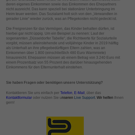
deren eigenes Einkommen sowie das Einkommen des Ehepartners
standardmäßig blockiert. Wenn Cookies von externen Medien akzeptiert
nicht ausreicht. Das kann speziell bei stationärer Unterbringung im
werden, bedarf der Zugriff auf diese Inhalte keiner manuellen Einwilligung
Heim teuer werden. Das Sozialamt holt sich von den „Verwandten in
mehr.
gerader Linie“ wieder zurück, was an Pflegekosten nicht gedeckt ist.
Cookie-Informationen anzeigen
Die Freigrenzen für das Vermögen, das Kinder behalten dürfen, ist
powered by Borlabs Cookie
hierbei gar nicht üppig. Um ein Beispiel zu nennen: Laut der
Datenschutzerklärung
Impressum
sogenannten „Düsseldorfer Tabelle“, die Richtwerte für Sozialurteile
vorgibt, müssen alleinstehende und volljährige Kinder in 2019 hälftig
als Unterhalt an ihre pflegebedürftigen Eltern zahlen, was an
Einkommen über 1.800 (einschließlich 480 Euro Warmmiete)
hinausreicht. Ehepaaren müssen ab einem Betrag von 3.240 Euro mit
einem Prozentsatz von 55 Prozent des darüber hinausgehenden
Einkommens für den Elternunterhalt einstehen.
Sie haben Fragen oder benötigen unsere Unterstützung?
Kontaktieren Sie uns einfach per
Telefon
,
E-Mail
, über das
Kontaktformular
oder nutzen Sie u
nseren
Live Support
. Wir helfen
Ihnen
gern!