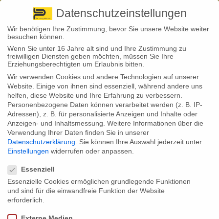
Pirna
+ 49 3501 528571 |
Kaufbeuren
+49 8341 16362
So finden Sie uns
Standorte
Datenschutzeinstellungen
Wir benötigen Ihre Zustimmung, bevor Sie unsere Website weiter
besuchen können.
Wenn Sie unter 16 Jahre alt sind und Ihre Zustimmung zu
freiwilligen Diensten geben möchten, müssen Sie Ihre
Erziehungsberechtigten um Erlaubnis bitten.
Wir verwenden Cookies und andere Technologien auf unserer
Back to News
Website. Einige von ihnen sind essenziell, während andere uns
helfen, diese Website und Ihre Erfahrung zu verbessern.
By
Stephan Fröhlich
Personenbezogene Daten können verarbeitet werden (z. B. IP-
06
Adressen), z. B. für personalisierte Anzeigen und Inhalte oder
Mai
Digitale bAV-Verwaltung
Anzeigen- und Inhaltsmessung.
Weitere Informationen über die
Verwendung Ihrer Daten finden Sie in unserer
bevorzugt
Datenschutzerklärung
.
Sie können Ihre Auswahl jederzeit unter
Einstellungen
widerrufen oder anpassen.
Datenschutzeinstellungen
Essenziell
Bei der Verwaltung einer betrieblichen Altersversorgung (bAV) wollen
Essenzielle Cookies ermöglichen grundlegende Funktionen
Deutsche digitale Lösungen, zeigt eine aktuelle Umfrage. Besonders
ausgeprägt ist dieser Wunsch, je jünger die Befragten sind.
und sind für die einwandfreie Funktion der Website
erforderlich.
Im März 2022 waren saison- und kalenderbereinigt rund 45,33
Millionen Erwerbstätig mit Wohnsitz in Deutschland gemeldet, geht aus
Externe Medien