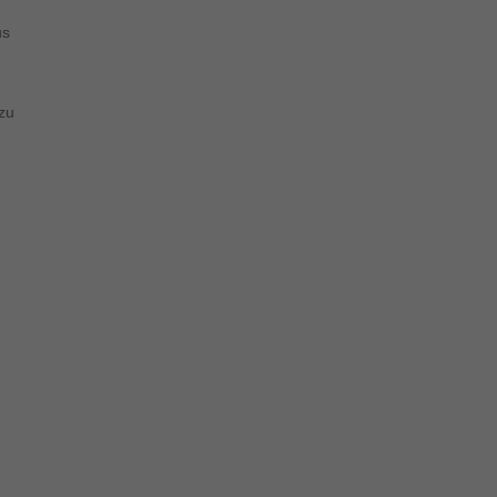
us
zu