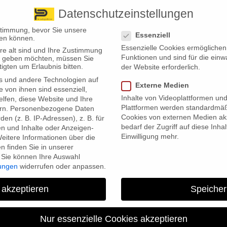
Datenschutzeinstellungen
 finden Sie uns
Standorte
Datenschutzeinstellungen
stimmung, bevor Sie unsere
Essenziell
en können.
Essenzielle Cookies ermögliche
re alt sind und Ihre Zustimmung
Wir bieten
Leistungsübersicht
Über uns
Standorte
Funktionen und sind für die einw
ten geben möchten, müssen Sie
igten um Erlaubnis bitten.
der Website erforderlich.
s und andere Technologien auf
Externe Medien
e von ihnen sind essenziell,
Inhalte von Videoplattformen un
lfen, diese Website und Ihre
Plattformen werden standardmäß
rn.
Personenbezogene Daten
Cookies von externen Medien akz
en (z. B. IP-Adressen), z. B. für
bedarf der Zugriff auf diese Inha
en und Inhalte oder Anzeigen-
Einwilligung mehr.
eitere Informationen über die
 finden Sie in unserer
Sie können Ihre Auswahl
ioniert auch anders herum: Kinder haften für ihre Eltern! Zum
lungen
widerrufen oder anpassen.
cht, um die Pflege zu bezahlen. Erwachsene Kinder müssen
en, wenn das Einkommen ein bestimmtes Schonvermögen übersteigt
 akzeptieren
Speicher
ntlich die Sozialgesetzgebung bestimmt. Definiert doch § 1601 des
r Linie sind verpflichtet, einander Unterhalt zu gewähren“. Das
Nur essenzielle Cookies akzeptieren