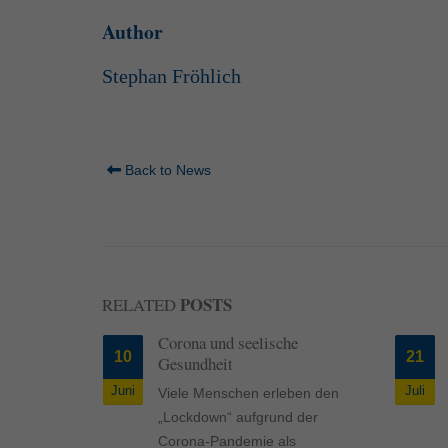
Author
Stephan Fröhlich
Back to News
POSTS
RELATED
 die
Corona und seelische
10
21
 Tieren?
Gesundheit
Juni
Juli
die
Viele Menschen erleben den
Tieren?
„Lockdown“ aufgrund der
r einen
Corona-Pandemie als