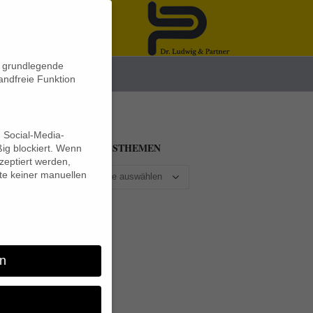
n grundlegende
News
andfreie Funktion
d Social-Media-
BEITRAGSTHEMEN
ig blockiert. Wenn
eptiert werden,
lte keiner manuellen
.
n