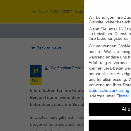
Pirna
+ 49 3501 528571 |
Kaufbeuren
+49 8341 16362
So
Wir benötigen Ihre Zu
Website weiter besuch
Wenn Sie unter 16 Jah
Home
zu freiwilligen Diens
Ihre Erziehungsberecht
Wir verwenden Cookie
Back to News
unserer Website. Einig
während andere uns he
Erfahrung zu verbesse
können verarbeitet werd
By
Stephan Fröhlich
19
personalisierte Anzeig
und Inhaltsmessung.
W
Feb.
Verwendung Ihrer Daten
Datenschutzerklärung
.
Eltern haften für ihre Kinder? Dieser Spruch funkt
jederzeit unter
Einstel
Beispiel dann, wenn deren Vermögen nicht ausrei
befürchten, dass die Sozialämter zur Kasse bitt
Alle
In Deutschland gilt noch immer, dass die Familie wese
Bürgerlichen Gesetzbuches (BGB): „Verwandte in gerade