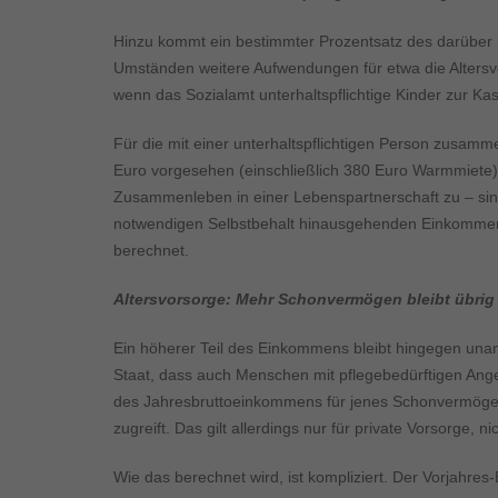
Inhalte von Videoplattf
akzeptiert werden, bedarf
Hinzu kommt ein bestimmter Prozentsatz des darüber
Umständen weitere Aufwendungen für etwa die Altersvors
powered by Borlabs Cook
wenn das Sozialamt unterhaltspflichtige Kinder zur Kass
Für die mit einer unterhaltspflichtigen Person zusam
Euro vorgesehen (einschließlich 380 Euro Warmmiete).
Zusammenleben in einer Lebenspartnerschaft zu – sin
notwendigen Selbstbehalt hinausgehenden Einkommens, 
berechnet.
Altersvorsorge: Mehr Schonvermögen bleibt übrig
Ein höherer Teil des Einkommens bleibt hingegen unange
Staat, dass auch Menschen mit pflegebedürftigen Angeh
des Jahresbruttoeinkommens für jenes Schonvermögen 
zugreift. Das gilt allerdings nur für private Vorsorge, ni
Wie das berechnet wird, ist kompliziert. Der Vorjahres-B