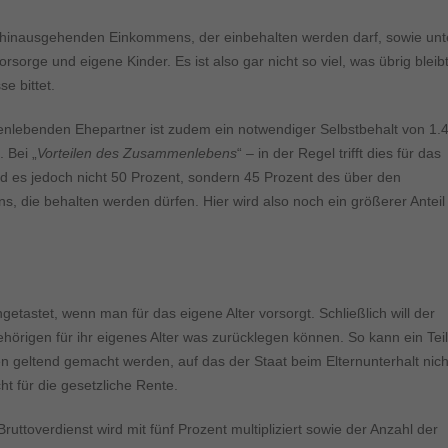
ormen und Social-Media-Plattformen werden standardmäßig blockiert. Wenn Cookie
 der Zugriff auf diese Inhalte keiner manuellen Einwilligung mehr.
 hinausgehenden Einkommens, der einbehalten werden darf, sowie unt
Cookie-Informationen anzeigen
orge und eigene Kinder. Es ist also gar nicht so viel, was übrig bleibt
ie
e bittet.
Daten
menlebenden Ehepartner ist zudem ein notwendiger Selbstbehalt von 1.
 Bei „
Vorteilen des Zusammenlebens
“ – in der Regel trifft dies für das
d es jedoch nicht 50 Prozent, sondern 45 Prozent des über den
die behalten werden dürfen. Hier wird also noch ein größerer Anteil
tastet, wenn man für das eigene Alter vorsorgt. Schließlich will der
örigen für ihr eigenes Alter was zurücklegen können. So kann ein Teil
geltend gemacht werden, auf das der Staat beim Elternunterhalt nich
cht für die gesetzliche Rente.
ruttoverdienst wird mit fünf Prozent multipliziert sowie der Anzahl der