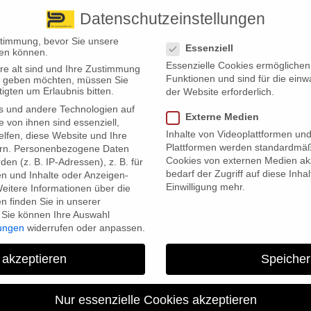
Datenschutzeinstellungen
 finden Sie uns
Standorte
Datenschutzeinstellungen
stimmung, bevor Sie unsere
Essenziell
en können.
Essenzielle Cookies ermögliche
re alt sind und Ihre Zustimmung
Wir bieten
Leistungsübersicht
Über uns
Standorte
Funktionen und sind für die einw
ten geben möchten, müssen Sie
igten um Erlaubnis bitten.
der Website erforderlich.
s und andere Technologien auf
Externe Medien
e von ihnen sind essenziell,
Inhalte von Videoplattformen un
lfen, diese Website und Ihre
Plattformen werden standardmäß
rn.
Personenbezogene Daten
Cookies von externen Medien akz
en (z. B. IP-Adressen), z. B. für
bedarf der Zugriff auf diese Inha
en und Inhalte oder Anzeigen-
Einwilligung mehr.
eitere Informationen über die
kordtief – Schadendurchschnitt steigt
 finden Sie in unserer
Sie können Ihre Auswahl
lungen
widerrufen oder anpassen.
 akzeptieren
Speicher
 auf ein Rekordtief gesunken. Doch aus der Schadenstatistik der
ungen ablesen.
Nur essenzielle Cookies akzeptieren