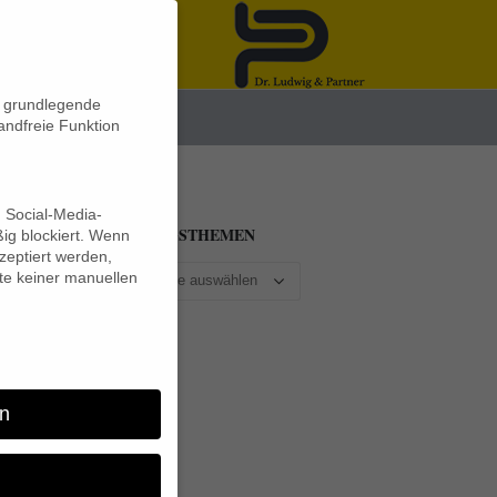
n grundlegende
News
andfreie Funktion
d Social-Media-
BEITRAGSTHEMEN
ig blockiert. Wenn
eptiert werden,
lte keiner manuellen
n