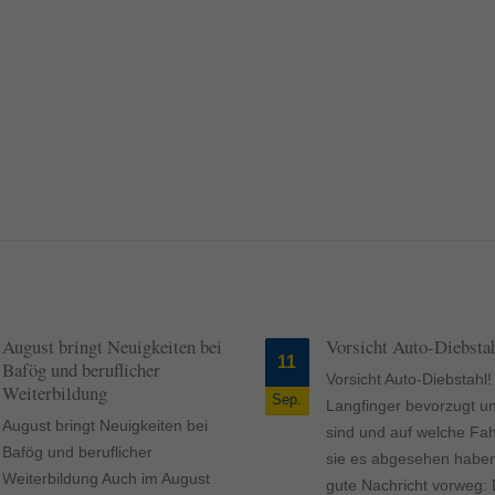
ormen und Social-Media-Plattformen werden standardmäßig blockiert. Wenn Cookie
 der Zugriff auf diese Inhalte keiner manuellen Einwilligung mehr.
Cookie-Informationen anzeigen
ie
Daten
August bringt Neuigkeiten bei
Vorsicht Auto-Diebsta
11
Bafög und beruflicher
Vorsicht Auto-Diebstah
Weiterbildung
Sep.
Langfinger bevorzugt u
August bringt Neuigkeiten bei
sind und auf welche Fa
Bafög und beruflicher
sie es abgesehen habe
Weiterbildung Auch im August
gute Nachricht vorweg: 