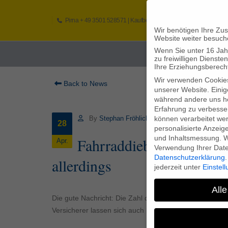
Pirna
+ 49 3501 528571 |
Kaufbeuren
+49 8341 16362
So
Wir benötigen Ihre Zu
Website weiter besuch
Wenn Sie unter 16 Jah
Home
zu freiwilligen Diens
Ihre Erziehungsberecht
Wir verwenden Cookie
Back to News
unserer Website. Einig
während andere uns he
Erfahrung zu verbesse
können verarbeitet werd
By
Stephan Fröhlich
28
personalisierte Anzeig
und Inhaltsmessung.
W
Fahrraddiebstähle auf Re
Apr.
Verwendung Ihrer Daten
Datenschutzerklärung
.
allerdings
jederzeit unter
Einstel
Alle
Die gute Nachricht: Die Zahl der Fahrraddiebstähle ist
Versicherer lassen sich auch beunruhigende Entwickl