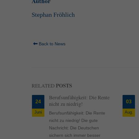
Author
Inhalte von Videoplattf
akzeptiert werden, bedarf
Stephan Fröhlich
powered by Borlabs Cook
Back to News
POSTS
RELATED
n
Berufsunfähigkeit: Die Rente
24
03
der Kfz-
nicht zu niedrig!
rung
Juni
Aug.
Berufsunfähigkeit: Die Rente
nicht zu niedrig! Die gute
er Kfz-
Nachricht: Die Deutschen
ng
sichern sich immer besser