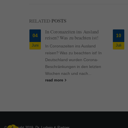
POSTS
RELATED
 sich
In Coronazeiten ins Ausland
04
10
reisen? Was zu beachten ist!
Juni
Juli
 sich
In Coronazeiten ins Ausland
chen Themen
reisen? Was zu beachten ist! In
erte an den
Deutschland wurden Corona-
as zeigt
Beschränkungen in den letzten
Wochen nach und nach...
20. Der
read more
© Copyright 2019. Dr. Ludwig & Partner