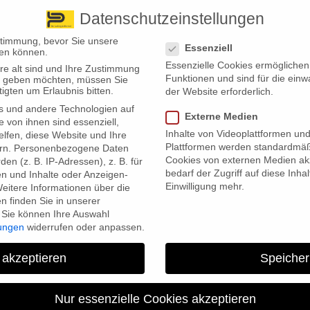
Datenschutzeinstellungen
 finden Sie uns
Standorte
Datenschutzeinstellungen
stimmung, bevor Sie unsere
Essenziell
en können.
Essenzielle Cookies ermögliche
re alt sind und Ihre Zustimmung
Wir bieten
Leistungsübersicht
Über uns
Standorte
Funktionen und sind für die einw
ten geben möchten, müssen Sie
igten um Erlaubnis bitten.
der Website erforderlich.
s und andere Technologien auf
Externe Medien
e von ihnen sind essenziell,
Inhalte von Videoplattformen un
lfen, diese Website und Ihre
Plattformen werden standardmäß
rn.
Personenbezogene Daten
Cookies von externen Medien akz
en (z. B. IP-Adressen), z. B. für
bedarf der Zugriff auf diese Inha
en und Inhalte oder Anzeigen-
Einwilligung mehr.
eitere Informationen über die
 finden Sie in unserer
Sie können Ihre Auswahl
net ein teures Elektrogerät kauft, kann häufig auch gleich e
lungen
widerrufen oder anpassen.
ch erneut sind diese Policen in die Kritik geraten. Sie beinhal
fel benachteiligen können – deshalb sollte man solch einen Vert
 akzeptieren
Speicher
hirme werden immer teurer und verschlingen schnell einen vierstellig
Nur essenzielle Cookies akzeptieren