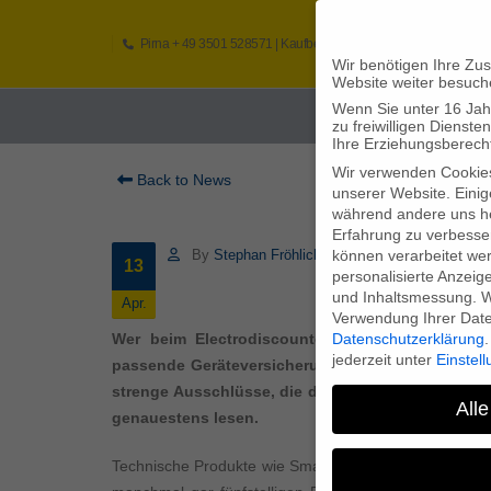
Pirna
+ 49 3501 528571 |
Kaufbeuren
+49 8341 16362
So
Wir benötigen Ihre Zu
Website weiter besuch
Wenn Sie unter 16 Jah
Home
zu freiwilligen Diens
Ihre Erziehungsberecht
Wir verwenden Cookie
Back to News
unserer Website. Einig
während andere uns he
Erfahrung zu verbesse
können verarbeitet werd
By
Stephan Fröhlich
13
personalisierte Anzeig
und Inhaltsmessung.
W
Apr.
Verwendung Ihrer Daten
Datenschutzerklärung
.
Wer beim Electrodiscounter oder auch im Inter
jederzeit unter
Einstel
passende Geräteversicherung dazu abschließen. Do
strenge Ausschlüsse, die den Verbraucher im Zwei
Alle
genauestens lesen.
Technische Produkte wie Smartphones oder Flachbildsc