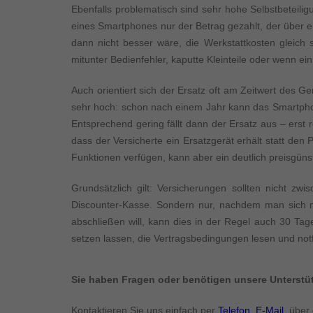
Inhalte von Videoplattf
Ebenfalls problematisch sind sehr hohe Selbstbeteiligu
akzeptiert werden, bedarf
eines Smartphones nur der Betrag gezahlt, der über e
dann nicht besser wäre, die Werkstattkosten gleich 
powered by Borlabs Cook
mitunter Bedienfehler, kaputte Kleinteile oder wenn ei
Auch orientiert sich der Ersatz oft am Zeitwert des Ge
sehr hoch: schon nach einem Jahr kann das Smartphon
Entsprechend gering fällt dann der Ersatz aus – erst r
dass der Versicherte ein Ersatzgerät erhält statt de
Funktionen verfügen, kann aber ein deutlich preisgüns
Grundsätzlich gilt: Versicherungen sollten nicht zw
Discounter-Kasse. Sondern nur, nachdem man sich mi
abschließen will, kann dies in der Regel auch 30 Tag
setzen lassen, die Vertragsbedingungen lesen und notfa
Sie haben Fragen oder benötigen unsere Unterst
Kontaktieren Sie uns einfach per
Telefon
,
E-Mail
, über