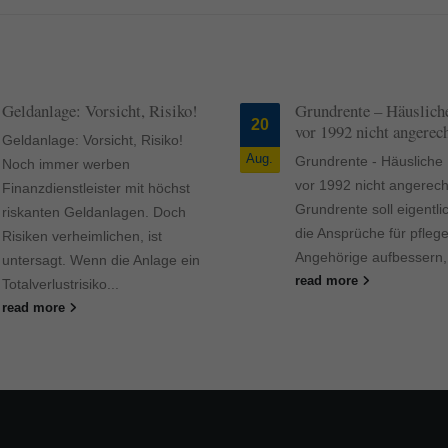
Geldanlage: Vorsicht, Risiko!
Grundrente – Häusliche
20
vor 1992 nicht angerec
Geldanlage: Vorsicht, Risiko!
Aug.
Grundrente - Häusliche 
Noch immer werben
vor 1992 nicht angerech
Finanzdienstleister mit höchst
Grundrente soll eigentli
riskanten Geldanlagen. Doch
die Ansprüche für pfleg
Risiken verheimlichen, ist
Angehörige aufbessern, d
untersagt. Wenn die Anlage ein
read more
Totalverlustrisiko...
read more