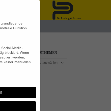
n grundlegende
News
andfreie Funktion
d Social-Media-
BEITRAGSTHEMEN
ig blockiert. Wenn
eptiert werden,
lte keiner manuellen
ine
ten
rag
n
en,