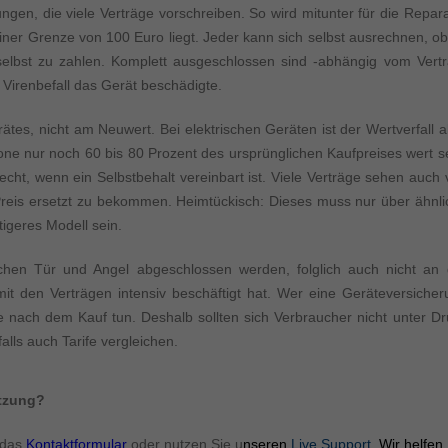
ormen und Social-Media-Plattformen werden standardmäßig blockiert. Wenn Cookie
ngen, die viele Verträge vorschreiben. So wird mitunter für die Repar
 der Zugriff auf diese Inhalte keiner manuellen Einwilligung mehr.
iner Grenze von 100 Euro liegt. Jeder kann sich selbst ausrechnen, ob
Cookie-Informationen anzeigen
selbst zu zahlen. Komplett ausgeschlossen sind -abhängig vom Vertr
ie
n Virenbefall das Gerät beschädigte.
Daten
rätes, nicht am Neuwert. Bei elektrischen Geräten ist der Wertverfall 
e nur noch 60 bis 80 Prozent des ursprünglichen Kaufpreises wert se
echt, wenn ein Selbstbehalt vereinbart ist. Viele Verträge sehen auch 
n Preis ersetzt zu bekommen. Heimtückisch: Dieses muss nur über ähnli
tigeres Modell sein.
ischen Tür und Angel abgeschlossen werden, folglich auch nicht an 
t den Verträgen intensiv beschäftigt hat. Wer eine Geräteversicher
e nach dem Kauf tun. Deshalb sollten sich Verbraucher nicht unter Dr
lls auch Tarife vergleichen.
ützung?
 das
Kontaktformular
oder nutzen Sie u
nseren
Live Support
. Wir helfen