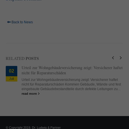
Back to News
POSTS
RELATED
Urteil zur Wohngebäudeversicherung zeigt: Versicherer haftet
02
nicht für Reparaturschäden
Juli
Urteil zur Wohngebäudeversicherung zeigt: Versicherer haftet
nicht für Reparaturschäden Kommen Gebäude, Wände und fest
eingebaute Gebäudebestandteile durch defekte Leitungen zu...
read more
© Copyright 2019. Dr. Ludwig & Partner