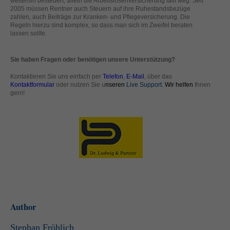
weiterhin besteuert, allein die Arbeitslosenversicherung fällt weg. Seit
standardmäßig blockiert. Wenn Cookies von externen Medien akzeptiert
2005 müssen Rentner auch Steuern auf ihre Ruhestandsbezüge
werden, bedarf der Zugriff auf diese Inhalte keiner manuellen Einwilligung
zahlen, auch Beiträge zur Kranken- und Pflegeversicherung. Die
Regeln hierzu sind komplex, so dass man sich im Zweifel beraten
mehr.
lassen sollte.
Cookie-Informationen anzeigen
powered by Borlabs Cookie
Sie haben Fragen oder benötigen unsere Unterstützung?
Datenschutzerklärung
Impressum
Kontaktieren Sie uns einfach per
Telefon
,
E-Mail
, über das
Kontaktformular
oder nutzen Sie u
nseren
Live Support
. Wir helfen
Ihnen
gern!
Author
Stephan Fröhlich