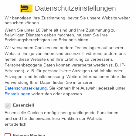
Pirna
+ 49 3501 528571 |
Kaufbeuren
+49 8341 16362
So finden Sie uns
Standorte
Datenschutzeinstellungen
Wir benötigen Ihre Zustimmung, bevor Sie unsere Website weiter
besuchen können.
Wenn Sie unter 16 Jahre alt sind und Ihre Zustimmung zu
freiwilligen Diensten geben möchten, müssen Sie Ihre
Erziehungsberechtigten um Erlaubnis bitten.
Wir verwenden Cookies und andere Technologien auf unserer
Back to News
Website. Einige von ihnen sind essenziell, während andere uns
helfen, diese Website und Ihre Erfahrung zu verbessern.
By
Stephan Fröhlich
Personenbezogene Daten können verarbeitet werden (z. B. IP-
07
Adressen), z. B. für personalisierte Anzeigen und Inhalte oder
März
Anzeigen- und Inhaltsmessung.
Weitere Informationen über die
Verwendung Ihrer Daten finden Sie in unserer
Flexibel den Renteneintritt planen? Das wollen viele Bundesbürger.
Datenschutzerklärung
.
Sie können Ihre Auswahl jederzeit unter
Viele fühlen sich mit der Regelaltersgrenze noch nicht so alt, um sich in
Einstellungen
widerrufen oder anpassen.
den Ruhestand zu begeben, und finden im Beruf Sinn und Erfüllung.
Datenschutzeinstellungen
Andere wiederum sind schon mit 60 Jahren körperlich so kaputt, dass
sie den Renteneintritt herbeisehnen. Aus diesem Grund hat nun die
Essenziell
Deutsche Rentenversicherung (DRV) eine Broschüre mit dem Titel
Essenzielle Cookies ermöglichen grundlegende Funktionen
„Altersrentner — So viel können Sie hinzuverdienen“ veröffentlicht, in
der sie über wichtige Fragen zu Rente und Beruf aufklärt. Hierzu ein
und sind für die einwandfreie Funktion der Website
paar interessante Fakten:
erforderlich.
Vorgezogene Rente: 6.300 Euro Freibetrag
Externe Medien