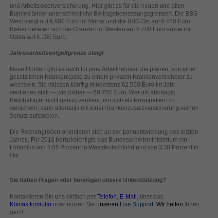
helfen, diese Website und Ihre Erfahrung zu verbessern.
und Arbeitslosenversicherung. Hier gibt es für die neuen und alten
Bundesländer unterschiedliche Beitragsbemessungsgrenzen. Die BBG
Personenbezogene Daten können verarbeitet werden (z. B. IP-
West steigt auf 6.900 Euro im Monat und die BBG Ost auf 6.450 Euro.
Adressen), z. B. für personalisierte Anzeigen und Inhalte oder
Bisher beliefen sich die Grenzen im Westen auf 6.700 Euro sowie im
Anzeigen- und Inhaltsmessung.
Weitere Informationen über die
Osten auf 6.150 Euro.
Verwendung Ihrer Daten finden Sie in unserer
Datenschutzerklärung
.
Jahresarbeitsentgeltgrenze steigt
Hier finden Sie eine Übersicht über alle verwendeten Cookies. Sie
können Ihre Einwilligung zu ganzen Kategorien geben oder sich
Neue Hürden gibt es auch für jene Arbeitnehmer, die planen, von einer
weitere Informationen anzeigen lassen und so nur bestimmte
gesetzlichen Krankenkasse zu einem privaten Krankenversicherer zu
Cookies auswählen.
wechseln. Sie müssen künftig mindestens 62.550 Euro im Jahr
verdienen statt — wie bisher — 60.750 Euro. Wer als abhängig
Beschäftigter nicht genug verdient, um sich als Privatpatient zu
Alle akzeptieren
Speichern
versichern, kann alternativ mit einer Krankenzusatzversicherung seinen
Schutz aufstocken.
Zurück
Nur essenzielle Cookies akzeptieren
Die Rechengrößen orientieren sich an der Lohnentwicklung des letzten
Datenschutzeinstellungen
Jahres. Für 2018 berücksichtigte das Bundesarbeitsministerium ein
Essenziell (1)
Lohnplus von 3,06 Prozent in Westdeutschland und von 3,38 Prozent in
Ost.
Essenzielle Cookies ermöglichen grundlegende Funktionen und sind für
die einwandfreie Funktion der Website erforderlich.
Cookie-Informationen anzeigen
Sie haben Fragen oder benötigen unsere Unterstützung?
Kontaktieren Sie uns einfach per
Telefon
,
E-Mail
, über das
Ext
Externe Medien (2)
Kontaktformular
oder nutzen Sie u
nseren
Live Support
. Wir helfen
Ihnen
gern!
Inhalte von Videoplattformen und Social-Media-Plattformen werden