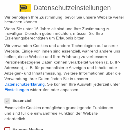
Pirna
+ 49 3501 528571 |
Kaufbeuren
+49 8341 16362
So finden Sie uns
Standorte
Datenschutzeinstellungen
Wir benötigen Ihre Zustimmung, bevor Sie unsere Website weiter
besuchen können.
Wenn Sie unter 16 Jahre alt sind und Ihre Zustimmung zu
freiwilligen Diensten geben möchten, müssen Sie Ihre
Erziehungsberechtigten um Erlaubnis bitten.
Wir verwenden Cookies und andere Technologien auf unserer
Back to News
Website. Einige von ihnen sind essenziell, während andere uns
helfen, diese Website und Ihre Erfahrung zu verbessern.
By
Stephan Fröhlich
Personenbezogene Daten können verarbeitet werden (z. B. IP-
10
Adressen), z. B. für personalisierte Anzeigen und Inhalte oder
Sep.
Anzeigen- und Inhaltsmessung.
Weitere Informationen über die
Verwendung Ihrer Daten finden Sie in unserer
Gutverdiener werden sich auch im kommenden Jahr auf steigende
Datenschutzerklärung
.
Sie können Ihre Auswahl jederzeit unter
Kosten in der Sozialversicherung einstellen müssen. Das geht aus
Einstellungen
widerrufen oder anpassen.
den vorab veröffentlichten Rechengrößen für das Jahr 2020 hervor.
Datenschutzeinstellungen
Auch wer von einem gesetzlichen Krankenversicherer zu einem
privaten Anbieter wechseln will, muss mehr verdienen.
Essenziell
Essenzielle Cookies ermöglichen grundlegende Funktionen
Es ist eine wiederkehrende Prozedur: Jedes Jahr werden die
und sind für die einwandfreie Funktion der Website
Rechengrößen in der Sozialversicherung neu festgesetzt. Sie regeln
unter anderem, wie viel Geld Gutverdiener in der Renten- und
erforderlich.
Arbeitslosenversicherung maximal zahlen müssen und ab wann man
sich privat krankenversichern darf. Ausgangspunkt für diese Werte ist
Externe Medien