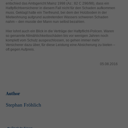
helfen, diese Website und Ihre Erfahrung zu verbessern.
entschied das Amtsgericht Mainz 1998 (Az.: 82 C 296/98), dass ein
Haftpflichtversicherer in diesem Fall nicht für den Schaden aufkommen
Personenbezogene Daten können verarbeitet werden (z. B. IP-
muss. Geklagt hatte ein Tierfreund, bei dem der Holzboden in der
Adressen), z. B. für personalisierte Anzeigen und Inhalte oder
Mietwohnung aufgrund austretenden Wassers schweren Schaden
Anzeigen- und Inhaltsmessung.
Weitere Informationen über die
nahm – den musste der Mann nun selbst bezahlen.
Verwendung Ihrer Daten finden Sie in unserer
Datenschutzerklärung
.
Hier lohnt auch ein Blick in die Verträge der Haftpflicht-Policen. Waren
Hier finden Sie eine Übersicht über alle verwendeten Cookies. Sie
so genannte Allmählichkeitsschäden bis vor wenigen Jahren noch
können Ihre Einwilligung zu ganzen Kategorien geben oder sich
komplett vom Schutz ausgeschlossen, so gehen immer mehr
weitere Informationen anzeigen lassen und so nur bestimmte
Versicherer dazu über, für diese Leistung eine Absicherung zu bieten –
Cookies auswählen.
oft gegen Aufpreis.
Alle akzeptieren
Speichern
05.08.2016
Zurück
Nur essenzielle Cookies akzeptieren
Datenschutzeinstellungen
Essenziell (1)
Author
Essenzielle Cookies ermöglichen grundlegende Funktionen und sind für
die einwandfreie Funktion der Website erforderlich.
Stephan Fröhlich
Cookie-Informationen anzeigen
Ext
Externe Medien (2)
Inhalte von Videoplattformen und Social-Media-Plattformen werden