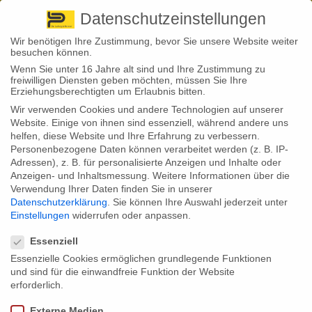
Pirna
+ 49 3501 528571 |
Kaufbeuren
+49 8341 16362
So finden Sie uns
Standorte
Datenschutzeinstellungen
Wir benötigen Ihre Zustimmung, bevor Sie unsere Website weiter
besuchen können.
Wenn Sie unter 16 Jahre alt sind und Ihre Zustimmung zu
freiwilligen Diensten geben möchten, müssen Sie Ihre
Erziehungsberechtigten um Erlaubnis bitten.
Wir verwenden Cookies und andere Technologien auf unserer
Back to News
Website. Einige von ihnen sind essenziell, während andere uns
helfen, diese Website und Ihre Erfahrung zu verbessern.
By
Stephan Fröhlich
Personenbezogene Daten können verarbeitet werden (z. B. IP-
05
Adressen), z. B. für personalisierte Anzeigen und Inhalte oder
Aug.
Anzeigen- und Inhaltsmessung.
Weitere Informationen über die
Verwendung Ihrer Daten finden Sie in unserer
Wer zahlt, wenn aus einem Aquarium Wasser austritt und deshalb
Datenschutzerklärung
.
Sie können Ihre Auswahl jederzeit unter
die Mietwohnung Schaden nimmt? In der Regel kommt eine
Einstellungen
widerrufen oder anpassen.
Haftpflichtversicherung für die entstandenen Kosten auf. Aber es
Datenschutzeinstellungen
gibt eine wichtige Ausnahme – Allmählichkeitsschäden werden nur
dann erstattet, wenn der Vertrag dies explizit vorsieht.
Essenziell
Essenzielle Cookies ermöglichen grundlegende Funktionen
Fische sind bei vielen Bundesbürgern als Haustier beliebt. Rund 2
und sind für die einwandfreie Funktion der Website
Millionen Aquarien gibt es in Deutschland, so berichtet der
Industrieverband Heimtierbedarf (IVH), hinzu gesellen sich 1,6 Millionen
erforderlich.
Zierteiche mit den agilen Wasserbewohnern. Das mag kaum
verwundern: die Farbenpracht der Fische erfreut das Auge, und das
Externe Medien