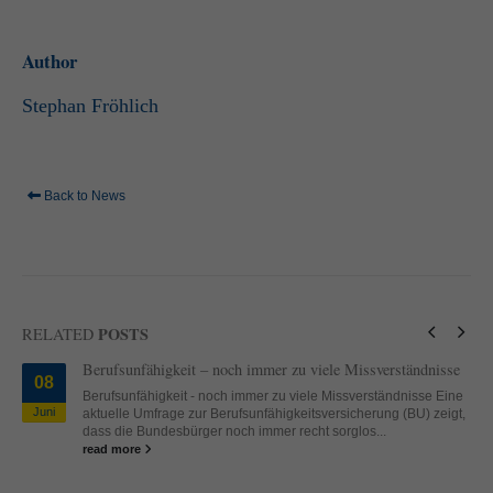
standardmäßig blockiert. Wenn Cookies von externen Medien akzeptiert
werden, bedarf der Zugriff auf diese Inhalte keiner manuellen Einwilligung
mehr.
Author
Cookie-Informationen anzeigen
Stephan Fröhlich
powered by Borlabs Cookie
Datenschutzerklärung
Impressum
Back to News
POSTS
RELATED
Berufsunfähigkeit – noch immer zu viele Missverständnisse
08
Berufsunfähigkeit - noch immer zu viele Missverständnisse Eine
Juni
aktuelle Umfrage zur Berufsunfähigkeitsversicherung (BU) zeigt,
dass die Bundesbürger noch immer recht sorglos...
read more