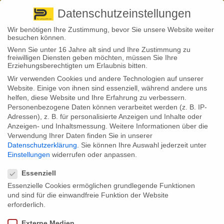
Pirna
+ 49 3501 528571 |
Kaufbeuren
+49 8341 16362
So finden Sie uns
Standorte
Datenschutzeinstellungen
Wir benötigen Ihre Zustimmung, bevor Sie unsere Website weiter
besuchen können.
Wenn Sie unter 16 Jahre alt sind und Ihre Zustimmung zu
freiwilligen Diensten geben möchten, müssen Sie Ihre
Erziehungsberechtigten um Erlaubnis bitten.
Wir verwenden Cookies und andere Technologien auf unserer
Back to News
Website. Einige von ihnen sind essenziell, während andere uns
helfen, diese Website und Ihre Erfahrung zu verbessern.
By
Stephan Fröhlich
Personenbezogene Daten können verarbeitet werden (z. B. IP-
30
Adressen), z. B. für personalisierte Anzeigen und Inhalte oder
Hartz IV-Sätze sollen steigen
Aug.
Anzeigen- und Inhaltsmessung.
Weitere Informationen über die
Verwendung Ihrer Daten finden Sie in unserer
Die Bundesregierung plant laut Medienberichten, die
Datenschutzerklärung
.
Sie können Ihre Auswahl jederzeit unter
Regelsätze für Hartz-IV-Bezieher im kommenden Jahr
Einstellungen
widerrufen oder anpassen.
anzuheben. Auf ein großes Plus dürfen sich die
Datenschutzeinstellungen
Betroffenen jedoch nicht freuen. Ganze drei Euro soll
es ab 2022 mehr geben.
Essenziell
Essenzielle Cookies ermöglichen grundlegende Funktionen
Wer in Deutschland längere Zeit ohne Arbeit ist oder
und sind für die einwandfreie Funktion der Website
nicht genug verdient, dass es zum Leben reicht, der hat
Anspruch auf Arbeitslosengeld II nach dem Zweiten
erforderlich.
Sozialgesetzbuch: besser als „Hartz IV“ bekannt. Dies
soll stark vereinfacht das Existenzminimum sichern und
Externe Medien