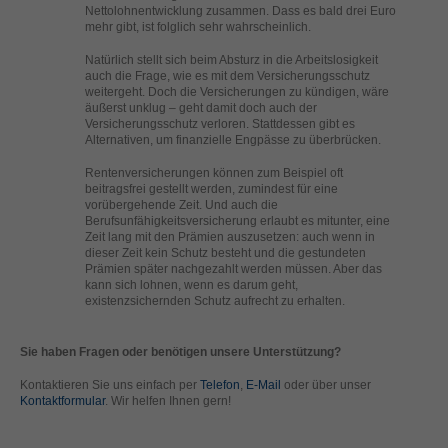
helfen, diese Website und Ihre Erfahrung zu verbessern.
Nettolohnentwicklung zusammen. Dass es bald drei Euro
mehr gibt, ist folglich sehr wahrscheinlich.
Personenbezogene Daten können verarbeitet werden (z. B. IP-
Adressen), z. B. für personalisierte Anzeigen und Inhalte oder
Natürlich stellt sich beim Absturz in die Arbeitslosigkeit
Anzeigen- und Inhaltsmessung.
Weitere Informationen über die
auch die Frage, wie es mit dem Versicherungsschutz
Verwendung Ihrer Daten finden Sie in unserer
weitergeht. Doch die Versicherungen zu kündigen, wäre
Datenschutzerklärung
.
äußerst unklug – geht damit doch auch der
Hier finden Sie eine Übersicht über alle verwendeten Cookies. Sie
Versicherungsschutz verloren. Stattdessen gibt es
können Ihre Einwilligung zu ganzen Kategorien geben oder sich
Alternativen, um finanzielle Engpässe zu überbrücken.
weitere Informationen anzeigen lassen und so nur bestimmte
Cookies auswählen.
Rentenversicherungen können zum Beispiel oft
beitragsfrei gestellt werden, zumindest für eine
vorübergehende Zeit. Und auch die
Alle akzeptieren
Speichern
Berufsunfähigkeitsversicherung erlaubt es mitunter, eine
Zeit lang mit den Prämien auszusetzen: auch wenn in
dieser Zeit kein Schutz besteht und die gestundeten
Zurück
Nur essenzielle Cookies akzeptieren
Prämien später nachgezahlt werden müssen. Aber das
Datenschutzeinstellungen
kann sich lohnen, wenn es darum geht,
Essenziell (1)
existenzsichernden Schutz aufrecht zu erhalten.
Essenzielle Cookies ermöglichen grundlegende Funktionen und sind für
die einwandfreie Funktion der Website erforderlich.
Sie haben Fragen oder benötigen unsere Unterstützung?
Cookie-Informationen anzeigen
Kontaktieren Sie uns einfach per
Telefon
,
E-Mail
oder über unser
Kontaktformular
. Wir helfen Ihnen gern!
Ext
Externe Medien (2)
Inhalte von Videoplattformen und Social-Media-Plattformen werden