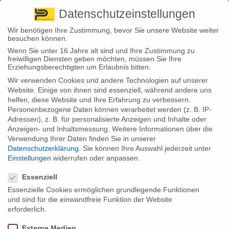
Pirna
+ 49 3501 528571 |
Kaufbeuren
+49 8341 16362
So finden Sie uns
Standorte
Datenschutzeinstellungen
Wir benötigen Ihre Zustimmung, bevor Sie unsere Website weiter
besuchen können.
Wenn Sie unter 16 Jahre alt sind und Ihre Zustimmung zu
freiwilligen Diensten geben möchten, müssen Sie Ihre
Erziehungsberechtigten um Erlaubnis bitten.
Wir verwenden Cookies und andere Technologien auf unserer
Back to News
Website. Einige von ihnen sind essenziell, während andere uns
helfen, diese Website und Ihre Erfahrung zu verbessern.
By
Stephan Fröhlich
Personenbezogene Daten können verarbeitet werden (z. B. IP-
26
Adressen), z. B. für personalisierte Anzeigen und Inhalte oder
Hinterbliebenenrentner dürfen ab 1. Juli mehr
Juni
Anzeigen- und Inhaltsmessung.
Weitere Informationen über die
hinzuverdienen
Verwendung Ihrer Daten finden Sie in unserer
Datenschutzerklärung
.
Sie können Ihre Auswahl jederzeit unter
Ab dem 1. Juli 2024 dürfen Hinterbliebenenrentner mehr
Einstellungen
widerrufen oder anpassen.
hinzuverdienen, ohne dass es auf ihre Bezüge angerechnet wird. Die
Datenschutzeinstellungen
Einkommensgrenze steigt auf 1.038,05 Euro netto im Monat. Die
Essenziell
Deutsche Rentenversicherung informiert über die Änderungen und die
Essenzielle Cookies ermöglichen grundlegende Funktionen
Auswirkungen auf die Rentenberechnung.
und sind für die einwandfreie Funktion der Website
Hinterbliebenenrentner in Deutschland dürfen ab dem 1. Juli 2024 mehr
erforderlich.
hinzuverdienen, ohne dass es auf ihre Renten angerechnet wird. Die
Deutsche Rentenversicherung hat bekannt gegeben, dass die
Externe Medien