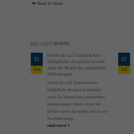
Back to News
POSTS
RELATED
 wirkt sich
Urteil des LG Saarbrücken:
11
27
ung aus
Haftpflicht-Anspruch besteht
auch für Brand des parkenden
Juni
Juli
irkt sich auf
Nebenwagen
us Eine
Urteil des LG Saarbrücken:
desfall-
Haftpflicht-Anspruch besteht
auch für Brand des parkenden
 Doch die
Nebenwagen Wenn man als
llt worden.
Dritter einen Schaden durch ein
Kraftfahrzeug...
read more