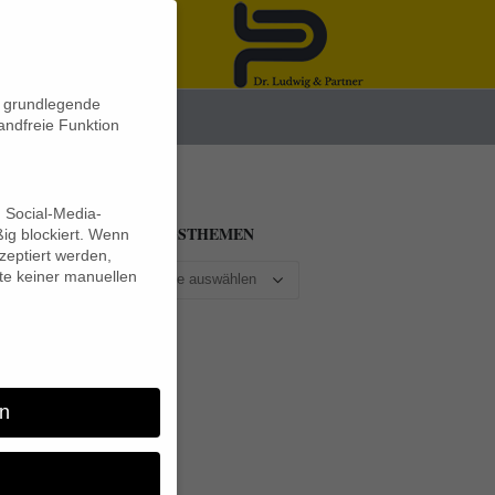
n grundlegende
News
andfreie Funktion
d Social-Media-
BEITRAGSTHEMEN
ig blockiert. Wenn
eptiert werden,
lte keiner manuellen
s
n