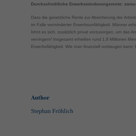
Inhalte von Videoplattf
Durchschnittliche Erwerbsminderungsrente: zwis
akzeptiert werden, bedarf
Dass die gesetzliche Rente zur Absicherung der Arbeitsk
powered by Borlabs Cook
im Falle verminderter Erwerbsunfähigkeit. Männer erhi
lohnt es sich, zusätzlich privat vorzusorgen, um das 
verringern! Insgesamt erhielten rund 1,8 Millionen M
Erwerbsfähigkeit. Wie man finanziell vorbeugen kann, 
Author
Stephan Fröhlich