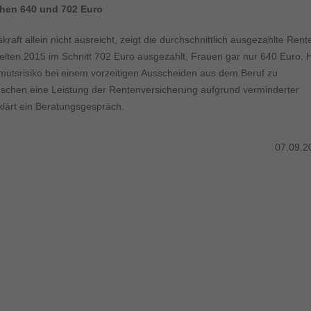
ormen und Social-Media-Plattformen werden standardmäßig blockiert. Wenn Cookie
chen 640 und 702 Euro
 der Zugriff auf diese Inhalte keiner manuellen Einwilligung mehr.
Cookie-Informationen anzeigen
raft allein nicht ausreicht, zeigt die durchschnittlich ausgezahlte Rent
ie
elten 2015 im Schnitt 702 Euro ausgezahlt, Frauen gar nur 640 Euro. H
Daten
Armutsrisiko bei einem vorzeitigen Ausscheiden aus dem Beruf zu
enschen eine Leistung der Rentenversicherung aufgrund verminderter
klärt ein Beratungsgespräch.
07.09.2