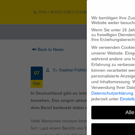
Pirna
+ 49 3501 528571 |
Kaufbeuren
+49 8341 16362
So
Wir benötigen Ihre Zu
Website weiter besuch
Wenn Sie unter 16 Jah
Home
zu freiwilligen Diens
Ihre Erziehungsberecht
Wir verwenden Cookie
Back to News
unserer Website. Einig
während andere uns he
Erfahrung zu verbesse
können verarbeitet werd
By
Stephan Fröhlich
07
personalisierte Anzeig
und Inhaltsmessung.
W
Sep.
Verwendung Ihrer Daten
Datenschutzerklärung
.
In Deutschland gibt es immer mehr Vorruheständl
jederzeit unter
Einstel
beziehen. Das zeigen aktuelle Zahlen, von denen 
dem Beruf bedeutet dabei ein hohes Armutsrisiko.
Alle
Viele Menschen müssen ihren Beruf vor Erreichen der 
fort. Laut einem Bericht von Welt Online zählte di