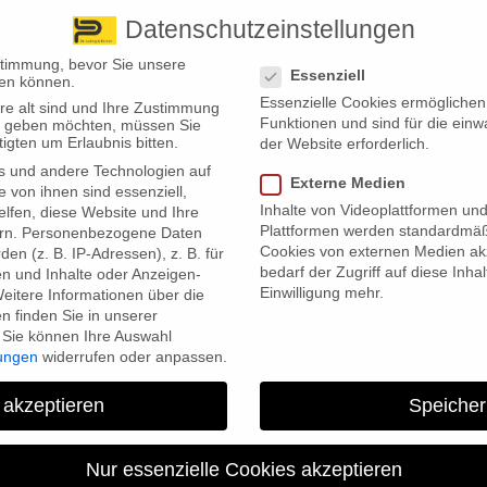
Datenschutzeinstellungen
 finden Sie uns
Standorte
Datenschutzeinstellungen
stimmung, bevor Sie unsere
Essenziell
en können.
Essenzielle Cookies ermögliche
re alt sind und Ihre Zustimmung
Wir bieten
Leistungsübersicht
Über uns
Standorte
Funktionen und sind für die einw
ten geben möchten, müssen Sie
igten um Erlaubnis bitten.
der Website erforderlich.
s und andere Technologien auf
Externe Medien
e von ihnen sind essenziell,
Inhalte von Videoplattformen un
lfen, diese Website und Ihre
Plattformen werden standardmäß
rn.
Personenbezogene Daten
Cookies von externen Medien akz
en (z. B. IP-Adressen), z. B. für
bedarf der Zugriff auf diese Inha
en und Inhalte oder Anzeigen-
Einwilligung mehr.
eitere Informationen über die
 finden Sie in unserer
Sie können Ihre Auswahl
er, die eine Erwerbsminderungsrente der Rentenversicherung
lungen
widerrufen oder anpassen.
eine große Tageszeitung berichtet. Das vorzeitige Ausscheiden au
 akzeptieren
Speicher
Regelaltersgrenze aufgeben. Dieser Trend setzte sich auch im Vorjahr
e Deutsche Rentenversicherung (DRV) genau 174.328 Neuzugänge wegen
Nur essenzielle Cookies akzeptieren