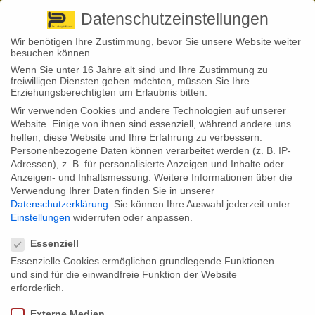
Pirna
+ 49 3501 528571 |
Kaufbeuren
+49 8341 16362
So finden Sie uns
Standorte
Datenschutzeinstellungen
Wir benötigen Ihre Zustimmung, bevor Sie unsere Website weiter
besuchen können.
Wenn Sie unter 16 Jahre alt sind und Ihre Zustimmung zu
freiwilligen Diensten geben möchten, müssen Sie Ihre
Erziehungsberechtigten um Erlaubnis bitten.
Wir verwenden Cookies und andere Technologien auf unserer
Back to News
Website. Einige von ihnen sind essenziell, während andere uns
helfen, diese Website und Ihre Erfahrung zu verbessern.
By
Stephan Fröhlich
Personenbezogene Daten können verarbeitet werden (z. B. IP-
28
Adressen), z. B. für personalisierte Anzeigen und Inhalte oder
Jahreswechsel: Ist Ihr Versicherungsschutz
Dez.
Anzeigen- und Inhaltsmessung.
Weitere Informationen über die
aktuell?
Verwendung Ihrer Daten finden Sie in unserer
Datenschutzerklärung
.
Sie können Ihre Auswahl jederzeit unter
Viele Deutsche überprüfen jährlich ihre Kfz-Versicherung. Was für die
Einstellungen
widerrufen oder anpassen.
Absicherung des eigenen Autos gilt, sollten sich Verbraucher aber auch
Datenschutzeinstellungen
für den restlichen Versicherungsschutz in den Kalender schreiben.
Essenziell
Denn Änderungen der Lebensverhältnisse oder auch die Teuerung von
Essenzielle Cookies ermöglichen grundlegende Funktionen
Waren können dazu beitragen, dass die Versicherungssummen nicht
mehr „up to date“ sind.
und sind für die einwandfreie Funktion der Website
erforderlich.
Die Inflation in Deutschland knackte 2022 ungeahnte Rekorde und war
stellenweise sogar zweistellig. Die Nachwehen der Coronapandemie,
Externe Medien