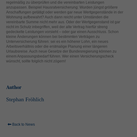
regelmäßig zu überprüfen und die vereinbarten Leistungen
helfen, diese Website und Ihre Erfahrung zu verbessern.
anzupassen. Beispiel Hausratversicherung: Wurden jüngst größere
Personenbezogene Daten können verarbeitet werden (z. B. IP-
Anschaffungen getätigt oder werden gar neue Wertgegenstände in der
Adressen), z. B. für personalisierte Anzeigen und Inhalte oder
Wohnung aufbewahrt? Auch dann reicht unter Umständen die
Anzeigen- und Inhaltsmessung.
Weitere Informationen über die
vereinbarte Summe nicht mehr aus. Oder der Wertgegenstand ist gar
Verwendung Ihrer Daten finden Sie in unserer
nicht im Schutz inbegriffen, weil der alte Vertrag hierfür streng
gedeckelte Leistungen vorsieht – oder gar einen Ausschluss. Schon
Datenschutzerklärung
.
kleine Änderungen können bei bestimmten Verträgen zu
Hier finden Sie eine Übersicht über alle verwendeten Cookies. Sie
Unterversicherung führen: sei es ein höherer Lohn, ein neues
können Ihre Einwilligung zu ganzen Kategorien geben oder sich
Arbeitsverhältnis oder die erstmalige Planung einer längeren
weitere Informationen anzeigen lassen und so nur bestimmte
Urlaubsreise. Auch neue Gesetze der Bundesregierung können zu
Cookies auswählen.
einem Anpassungsbedarf führen. Wer einen Versicherungscheck
wünscht, sollte folglich nicht zögern!
Alle akzeptieren
Speichern
Zurück
Nur essenzielle Cookies akzeptieren
Datenschutzeinstellungen
Author
Essenziell (1)
Stephan Fröhlich
Essenzielle Cookies ermöglichen grundlegende Funktionen und sind für
die einwandfreie Funktion der Website erforderlich.
Cookie-Informationen anzeigen
Ext
Back to News
Externe Medien (2)
Inhalte von Videoplattformen und Social-Media-Plattformen werden