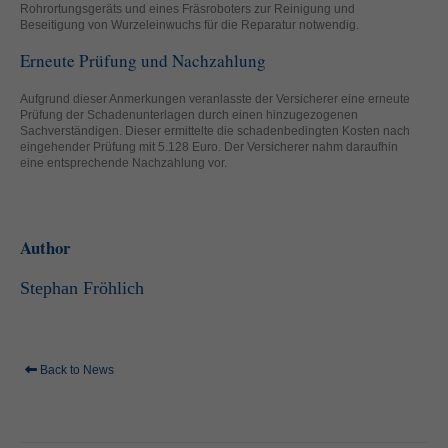
Rohrortungsgeräts und eines Fräsroboters zur Reinigung und
helfen, diese Website und Ihre Erfahrung zu verbessern.
Beseitigung von Wurzeleinwuchs für die Reparatur notwendig.
Personenbezogene Daten können verarbeitet werden (z. B. IP-
Adressen), z. B. für personalisierte Anzeigen und Inhalte oder
Erneute Prüfung und Nachzahlung
Anzeigen- und Inhaltsmessung.
Weitere Informationen über die
Verwendung Ihrer Daten finden Sie in unserer
Aufgrund dieser Anmerkungen veranlasste der Versicherer eine erneute
Datenschutzerklärung
.
Prüfung der Schadenunterlagen durch einen hinzugezogenen
Hier finden Sie eine Übersicht über alle verwendeten Cookies. Sie
Sachverständigen. Dieser ermittelte die schadenbedingten Kosten nach
können Ihre Einwilligung zu ganzen Kategorien geben oder sich
eingehender Prüfung mit 5.128 Euro. Der Versicherer nahm daraufhin
weitere Informationen anzeigen lassen und so nur bestimmte
eine entsprechende Nachzahlung vor.
Cookies auswählen.
Alle akzeptieren
Speichern
Author
Zurück
Nur essenzielle Cookies akzeptieren
Datenschutzeinstellungen
Stephan Fröhlich
Essenziell (1)
Essenzielle Cookies ermöglichen grundlegende Funktionen und sind für
die einwandfreie Funktion der Website erforderlich.
Back to News
Cookie-Informationen anzeigen
Ext
Externe Medien (2)
Inhalte von Videoplattformen und Social-Media-Plattformen werden