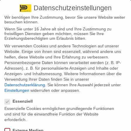
Pirna
+ 49 3501 528571 |
Kaufbeuren
+49 8341 16362
So finden Sie uns
Standorte
Datenschutzeinstellungen
Wir benötigen Ihre Zustimmung, bevor Sie unsere Website weiter
besuchen können.
Wenn Sie unter 16 Jahre alt sind und Ihre Zustimmung zu
freiwilligen Diensten geben möchten, müssen Sie Ihre
Erziehungsberechtigten um Erlaubnis bitten.
Wir verwenden Cookies und andere Technologien auf unserer
Back to News
Website. Einige von ihnen sind essenziell, während andere uns
helfen, diese Website und Ihre Erfahrung zu verbessern.
By
Stephan Fröhlich
Personenbezogene Daten können verarbeitet werden (z. B. IP-
17
Adressen), z. B. für personalisierte Anzeigen und Inhalte oder
Korrekte Berechnung von Rohrbruchschäden:
Juli
Anzeigen- und Inhaltsmessung.
Weitere Informationen über die
Versicherer muss nachzahlen
Verwendung Ihrer Daten finden Sie in unserer
Datenschutzerklärung
.
Sie können Ihre Auswahl jederzeit unter
Ein komplexer Fall von Rohrbruchschäden endete mit einer erheblichen
Einstellungen
widerrufen oder anpassen.
Nachzahlung durch den Versicherer, nachdem der
Datenschutzeinstellungen
Versicherungsombudsmann eine korrekte Schadenberechnung
Essenziell
gefordert hatte. Wie der Ombudsmann die schadenbedingten Kosten
Essenzielle Cookies ermöglichen grundlegende Funktionen
ermittelte und warum eine genaue Berechnung so wichtig ist.
und sind für die einwandfreie Funktion der Website
Ein komplexer Fall von Rohrbruchschäden in einem versicherten
erforderlich.
Gebäude endete mit einer erheblichen Nachzahlung durch den
Versicherer, nachdem der Versicherungsombudsmann eine korrekte
Externe Medien