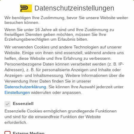
Pirna
+ 49 3501 528571 |
Kaufbeuren
+49 8341 16362
So finden Sie uns
Standorte
Datenschutzeinstellungen
Wir benötigen Ihre Zustimmung, bevor Sie unsere Website weiter
besuchen können.
Wenn Sie unter 16 Jahre alt sind und Ihre Zustimmung zu
freiwilligen Diensten geben möchten, müssen Sie Ihre
Erziehungsberechtigten um Erlaubnis bitten.
Wir verwenden Cookies und andere Technologien auf unserer
Back to News
Website. Einige von ihnen sind essenziell, während andere uns
helfen, diese Website und Ihre Erfahrung zu verbessern.
By
Stephan Fröhlich
Personenbezogene Daten können verarbeitet werden (z. B. IP-
02
Adressen), z. B. für personalisierte Anzeigen und Inhalte oder
Aug.
Kosten schrecken von Riester-
Anzeigen- und Inhaltsmessung.
Weitere Informationen über die
Verwendung Ihrer Daten finden Sie in unserer
Rente ab
Datenschutzerklärung
.
Sie können Ihre Auswahl jederzeit unter
Einstellungen
widerrufen oder anpassen.
Datenschutzeinstellungen
Essenziell
Ein Drittel derjenigen, die keine Riester-Rente abgeschlossen haben,
Essenzielle Cookies ermöglichen grundlegende Funktionen
begründet das mit den Kosten für die Riester-Produkte. Doch auch
fehlende Informationen, zu viel Bürokratie und zu wenig Förderung
und sind für die einwandfreie Funktion der Website
werden genannt.
erforderlich.
Das deutsche Rentensystem basiert auf einem „3-Schichten-Modell“
Externe Medien