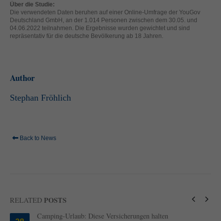
Über die Studie:
helfen, diese Website und Ihre Erfahrung zu verbessern.
Die verwendeten Daten beruhen auf einer Online-Umfrage der YouGov
Personenbezogene Daten können verarbeitet werden (z. B. IP-
Deutschland GmbH, an der 1.014 Personen zwischen dem 30.05. und
Adressen), z. B. für personalisierte Anzeigen und Inhalte oder
04.06.2022 teilnahmen. Die Ergebnisse wurden gewichtet und sind
Anzeigen- und Inhaltsmessung.
Weitere Informationen über die
repräsentativ für die deutsche Bevölkerung ab 18 Jahren.
Verwendung Ihrer Daten finden Sie in unserer
Datenschutzerklärung
.
Hier finden Sie eine Übersicht über alle verwendeten Cookies. Sie
können Ihre Einwilligung zu ganzen Kategorien geben oder sich
Author
weitere Informationen anzeigen lassen und so nur bestimmte
Cookies auswählen.
Stephan Fröhlich
Alle akzeptieren
Speichern
Zurück
Nur essenzielle Cookies akzeptieren
Datenschutzeinstellungen
Back to News
Essenziell (1)
Essenzielle Cookies ermöglichen grundlegende Funktionen und sind für
die einwandfreie Funktion der Website erforderlich.
Cookie-Informationen anzeigen
POSTS
RELATED
Ext
Externe Medien (2)
Camping-Urlaub: Diese Versicherungen halten
Inhalte von Videoplattformen und Social-Media-Plattformen werden