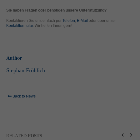
standardmäßig blockiert. Wenn Cookies von externen Medien akzeptiert
werden, bedarf der Zugriff auf diese Inhalte keiner manuellen Einwilligung
Sie haben Fragen oder benötigen unsere Unterstützung?
mehr.
Kontaktieren Sie uns einfach per
Telefon
,
E-Mail
oder über unser
Cookie-Informationen anzeigen
Kontaktformular
. Wir helfen Ihnen gern!
powered by Borlabs Cookie
Datenschutzerklärung
Impressum
Author
Stephan Fröhlich
Back to News
POSTS
RELATED