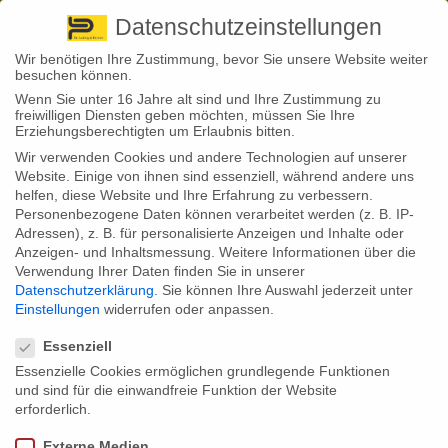
Pirna
+ 49 3501 528571 |
Kaufbeuren
+49 8341 16362
So finden Sie uns
Standorte
Datenschutzeinstellungen
Wir benötigen Ihre Zustimmung, bevor Sie unsere Website weiter
besuchen können.
Wenn Sie unter 16 Jahre alt sind und Ihre Zustimmung zu
freiwilligen Diensten geben möchten, müssen Sie Ihre
Erziehungsberechtigten um Erlaubnis bitten.
Wir verwenden Cookies und andere Technologien auf unserer
Back to News
Website. Einige von ihnen sind essenziell, während andere uns
helfen, diese Website und Ihre Erfahrung zu verbessern.
By
Stephan Fröhlich
Personenbezogene Daten können verarbeitet werden (z. B. IP-
06
Adressen), z. B. für personalisierte Anzeigen und Inhalte oder
Leasingfirma muss Entschädigung des Versicherers
Nov.
Anzeigen- und Inhaltsmessung.
Weitere Informationen über die
an Leasing-Kunde weitergeben
Verwendung Ihrer Daten finden Sie in unserer
Datenschutzerklärung
.
Sie können Ihre Auswahl jederzeit unter
Der Bundesgerichtshof hat mit einem am Dienstag
Einstellungen
widerrufen oder anpassen.
verkündeten Urteil die Rechte von Kundinnen und
Datenschutzeinstellungen
Kunden gestärkt, wenn sie ein Auto leasen. Demnach
muss die Leasingfirma den Leasingnehmer die
Essenziell
Entschädigung eines Haftpflichtversicherers
Essenzielle Cookies ermöglichen grundlegende Funktionen
zugutekommen lassen, wenn er das Geld nicht für die
und sind für die einwandfreie Funktion der Website
Reparatur verwendet und zum Ende der
Vertragslaufzeit der Ausgleich eines Restwertes
erforderlich.
vereinbart wurde.
Externe Medien