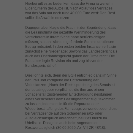
helfen, diese Website und Ihre Erfahrung zu verbessern.
Hierbei gilt es zu bedenken, dass die Firma ja weiterhin
Eigentümerin des Autos ist. Nach Ablauf des Vertrages
Personenbezogene Daten können verarbeitet werden (z. B. IP-
war das Auto nur noch rund 40.000 Euro wert: Den Rest
Adressen), z. B. für personalisierte Anzeigen und Inhalte oder
sollte die Anwältin ersetzen.
Anzeigen- und Inhaltsmessung.
Weitere Informationen über die
Verwendung Ihrer Daten finden Sie in unserer
Dagegen aber klagte die Frau mit der Begründung, dass
Datenschutzerklärung
.
die Leasingfirma die gezahlte Wertminderung des
Hier finden Sie eine Übersicht über alle verwendeten Cookies. Sie
Versicherers in ihrem Sinne habe berücksichtigen
können Ihre Einwilligung zu ganzen Kategorien geben oder sich
müssen, so dass sich die geforderte Summe um diesen
weitere Informationen anzeigen lassen und so nur bestimmte
Betrag reduziert. In den ersten beiden Instanzen erlitt sie
Cookies auswählen.
zunächst eine Niederlage: Sowohl das Landesgericht als
auch das Oberlandesgericht gaben der Firma recht. Die
Frau aber legte Revision ein und zog bis vor den
Alle akzeptieren
Speichern
Bundesgerichtshof.
Dies lohnte sich, denn der BGH entschied ganz im Sinne
Zurück
Nur essenzielle Cookies akzeptieren
der Frau und korrigierte die Entscheidung der
Datenschutzeinstellungen
Vorinstanzen. „Nach der Rechtsprechung des Senats ist
Essenziell (1)
der Leasinggeber verpflichtet, die ihm aus einem
Schadensfall zustehenden Entschädigungsleistungen
Essenzielle Cookies ermöglichen grundlegende Funktionen und sind für
eines Versicherers dem Leasingnehmer zugutekommen
die einwandfreie Funktion der Website erforderlich.
zu lassen, indem er sie für die Reparatur oder
Wiederbeschaffung des Fahrzeugs verwendet oder diese
Cookie-Informationen anzeigen
bei Vertragsende auf den Schadensersatz- oder
Ausgleichsanspruch anrechnet“, heißt es hierzu im
Ext
Externe Medien (2)
Urteilstext. Das gelte auch beim sogenannten
Restwertausgleich (30.09.2020, Az. VIII ZR 48/18).
Inhalte von Videoplattformen und Social-Media-Plattformen werden