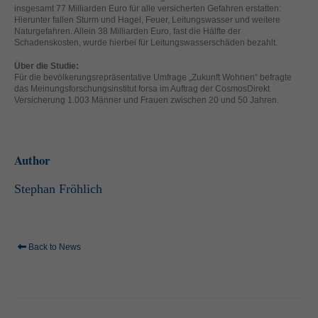
helfen, diese Website und Ihre Erfahrung zu verbessern.
insgesamt 77 Milliarden Euro für alle versicherten Gefahren erstatten:
Hierunter fallen Sturm und Hagel, Feuer, Leitungswasser und weitere
Personenbezogene Daten können verarbeitet werden (z. B. IP-
Naturgefahren. Allein 38 Milliarden Euro, fast die Hälfte der
Adressen), z. B. für personalisierte Anzeigen und Inhalte oder
Schadenskosten, wurde hierbei für Leitungswasserschäden bezahlt.
Anzeigen- und Inhaltsmessung.
Weitere Informationen über die
Verwendung Ihrer Daten finden Sie in unserer
Über die Studie:
Datenschutzerklärung
.
Für die bevölkerungsrepräsentative Umfrage „Zukunft Wohnen“ befragte
Hier finden Sie eine Übersicht über alle verwendeten Cookies. Sie
das Meinungsforschungsinstitut forsa im Auftrag der CosmosDirekt
können Ihre Einwilligung zu ganzen Kategorien geben oder sich
Versicherung 1.003 Männer und Frauen zwischen 20 und 50 Jahren.
weitere Informationen anzeigen lassen und so nur bestimmte
Cookies auswählen.
Alle akzeptieren
Speichern
Author
Zurück
Nur essenzielle Cookies akzeptieren
Stephan Fröhlich
Datenschutzeinstellungen
Essenziell (1)
Essenzielle Cookies ermöglichen grundlegende Funktionen und sind für
die einwandfreie Funktion der Website erforderlich.
Back to News
Cookie-Informationen anzeigen
Ext
Externe Medien (2)
Inhalte von Videoplattformen und Social-Media-Plattformen werden