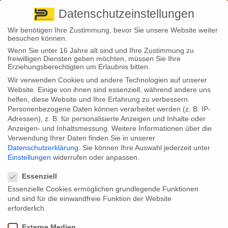
Pirna
+ 49 3501 528571 |
Kaufbeuren
+49 8341 16362
So finden Sie uns
Standorte
Datenschutzeinstellungen
Wir benötigen Ihre Zustimmung, bevor Sie unsere Website weiter
besuchen können.
Wenn Sie unter 16 Jahre alt sind und Ihre Zustimmung zu
freiwilligen Diensten geben möchten, müssen Sie Ihre
Erziehungsberechtigten um Erlaubnis bitten.
Wir verwenden Cookies und andere Technologien auf unserer
Back to News
Website. Einige von ihnen sind essenziell, während andere uns
helfen, diese Website und Ihre Erfahrung zu verbessern.
By
Stephan Fröhlich
Personenbezogene Daten können verarbeitet werden (z. B. IP-
01
Adressen), z. B. für personalisierte Anzeigen und Inhalte oder
Nov.
Leitungswasser, Sturm,
Anzeigen- und Inhaltsmessung.
Weitere Informationen über die
Verwendung Ihrer Daten finden Sie in unserer
Diebstahl: Welche Schäden Zuhause
Datenschutzerklärung
.
Sie können Ihre Auswahl jederzeit unter
Einstellungen
widerrufen oder anpassen.
Datenschutzeinstellungen
drohen
Essenziell
Essenzielle Cookies ermöglichen grundlegende Funktionen
und sind für die einwandfreie Funktion der Website
Von welchen Schäden waren Deutsche bereits in ihrem Zuhause
erforderlich.
betroffen? Das ermittelte eine Erhebung. Demnach sind Sturm und
defekte Wasserleitungen die häufigsten Ursachen für Schäden im
Externe Medien
eigenen Zuhause.