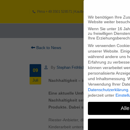
Pirna
+ 49 3501 528571 |
Kaufbeuren
+49 8341 16362
So
Wir benötigen Ihre Zu
Website weiter besuch
Wenn Sie unter 16 Jah
Home
zu freiwilligen Diens
Ihre Erziehungsberecht
Wir verwenden Cookie
Back to News
unserer Website. Einig
während andere uns he
Erfahrung zu verbesse
können verarbeitet werd
By
Stephan Fröhlich
09
personalisierte Anzeig
und Inhaltsmessung.
W
Nachhaltigkeit – in Altersvorsorge mehr 
Juli
Verwendung Ihrer Daten
Datenschutzerklärung
.
Eine aktuelle Umfrage zeigt, dass die D
jederzeit unter
Einstel
Nachhaltigkeit setzen würden. Erschwert 
Produkte. Dabei setzt auch bei den Anbi
Alle
Riester-Anbieter, die in Waffentechnik oder
Kinderarbeit unterstützen? All das wollen vi