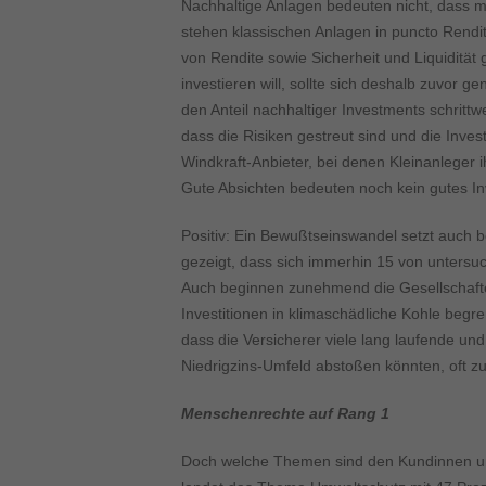
Inhalte von Videoplattf
Nachhaltige Anlagen bedeuten nicht, dass m
akzeptiert werden, bedarf
stehen klassischen Anlagen in puncto Rendi
von Rendite sowie Sicherheit und Liquidität
investieren will, sollte sich deshalb zuvor
powered by Borlabs Cook
den Anteil nachhaltiger Investments schritt
dass die Risiken gestreut sind und die Inve
Windkraft-Anbieter, bei denen Kleinanleger i
Gute Absichten bedeuten noch kein gutes I
Positiv: Ein Bewußtseinswandel setzt auch b
gezeigt, dass sich immerhin 15 von untersuch
Auch beginnen zunehmend die Gesellschaften,
Investitionen in klimaschädliche Kohle begre
dass die Versicherer viele lang laufende und
Niedrigzins-Umfeld abstoßen könnten, oft 
Menschenrechte auf Rang 1
Doch welche Themen sind den Kundinnen und