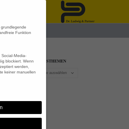
n grundlegende
News
andfreie Funktion
d Social-Media-
BEITRAGSTHEMEN
ig blockiert. Wenn
eptiert werden,
lte keiner manuellen
n