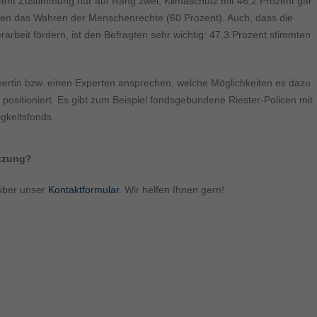
ent Zustimmung nur auf Rang zwei, Klimaschutz mit 46,2 Prozent gar
agten das Wahren der Menschenrechte (60 Prozent). Auch, dass die
arbeit fördern, ist den Befragten sehr wichtig: 47,3 Prozent stimmten
xpertin bzw. einen Experten ansprechen, welche Möglichkeiten es dazu
r positioniert. Es gibt zum Beispiel fondsgebundene Riester-Policen mit
igkeitsfonds.
ützung?
über unser
Kontaktformular
. Wir helfen Ihnen gern!