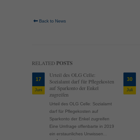
Back to News
POSTS
RELATED
äden
Urteil des OLG Celle:
17
30
tarschutz
Sozialamt darf für Pflegekosten
auf Sparkonto der Enkel
Juni
Juli
äden
zugreifen
arschutz
Urteil des OLG Celle: Sozialamt
 überspülte
darf für Pflegekosten auf
und
Sparkonto der Enkel zugreifen
uereinsatz:
Eine Umfrage offenbarte in 2019
ands sind
ein erstaunliches Unwissen...