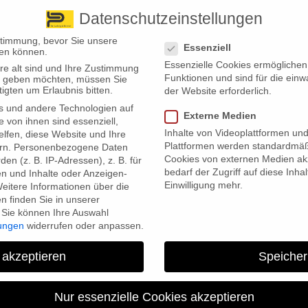
Datenschutzeinstellungen
 finden Sie uns
Standorte
Datenschutzeinstellungen
stimmung, bevor Sie unsere
Essenziell
en können.
Essenzielle Cookies ermögliche
re alt sind und Ihre Zustimmung
Wir bieten
Leistungsübersicht
Über uns
Standorte
Funktionen und sind für die einw
ten geben möchten, müssen Sie
igten um Erlaubnis bitten.
der Website erforderlich.
s und andere Technologien auf
Externe Medien
e von ihnen sind essenziell,
Inhalte von Videoplattformen un
lfen, diese Website und Ihre
Plattformen werden standardmäß
rn.
Personenbezogene Daten
Cookies von externen Medien akz
en (z. B. IP-Adressen), z. B. für
bedarf der Zugriff auf diese Inha
en und Inhalte oder Anzeigen-
Einwilligung mehr.
eitere Informationen über die
als Nische
 finden Sie in unserer
Sie können Ihre Auswahl
eutschen durchaus auch in Sachen Altersvorsorge auf
lungen
widerrufen oder anpassen.
wird dies allerdings oft durch die fehlende Transparenz der
etern ein Umdenken ein.
 akzeptieren
Speicher
 Kohlekraftwerke investieren? Lebensversicherer, die Landraub und
Nur essenzielle Cookies akzeptieren
ele Deutsche nicht, wie eine repräsentative Umfrage im Auftrag des