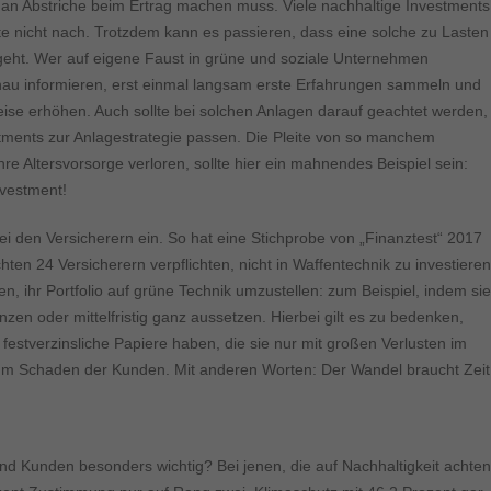
ormen und Social-Media-Plattformen werden standardmäßig blockiert. Wenn Cookie
an Abstriche beim Ertrag machen muss. Viele nachhaltige Investments
 der Zugriff auf diese Inhalte keiner manuellen Einwilligung mehr.
te nicht nach. Trotzdem kann es passieren, dass eine solche zu Lasten
Cookie-Informationen anzeigen
 geht. Wer auf eigene Faust in grüne und soziale Unternehmen
 genau informieren, erst einmal langsam erste Erfahrungen sammeln und
ie
Daten
weise erhöhen. Auch sollte bei solchen Anlagen darauf geachtet werden,
stments zur Anlagestrategie passen. Die Pleite von so manchem
hre Altersvorsorge verloren, sollte hier ein mahnendes Beispiel sein:
nvestment!
ei den Versicherern ein. So hat eine Stichprobe von „Finanztest“ 2017
ten 24 Versicherern verpflichten, nicht in Waffentechnik zu investieren
 ihr Portfolio auf grüne Technik umzustellen: zum Beispiel, indem sie
nzen oder mittelfristig ganz aussetzen. Hierbei gilt es zu bedenken,
 festverzinsliche Papiere haben, die sie nur mit großen Verlusten im
zum Schaden der Kunden. Mit anderen Worten: Der Wandel braucht Zeit
 Kunden besonders wichtig? Bei jenen, die auf Nachhaltigkeit achten