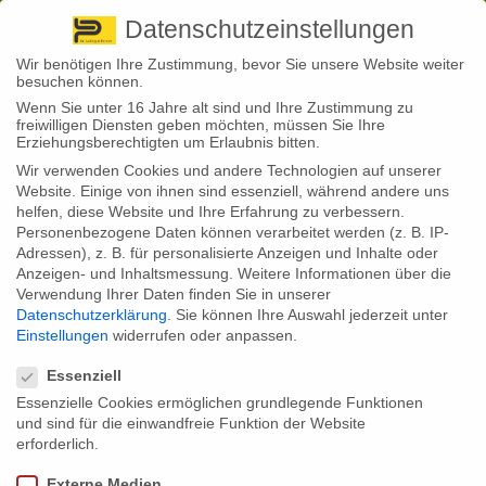
Pirna
+ 49 3501 528571 |
Kaufbeuren
+49 8341 16362
So finden Sie uns
Standorte
Datenschutzeinstellungen
Wir benötigen Ihre Zustimmung, bevor Sie unsere Website weiter
besuchen können.
Wenn Sie unter 16 Jahre alt sind und Ihre Zustimmung zu
freiwilligen Diensten geben möchten, müssen Sie Ihre
Erziehungsberechtigten um Erlaubnis bitten.
Wir verwenden Cookies und andere Technologien auf unserer
Back to News
Website. Einige von ihnen sind essenziell, während andere uns
helfen, diese Website und Ihre Erfahrung zu verbessern.
By
Stephan Fröhlich
Personenbezogene Daten können verarbeitet werden (z. B. IP-
13
Adressen), z. B. für personalisierte Anzeigen und Inhalte oder
Juni
Obliegenheiten müssen klar und
Anzeigen- und Inhaltsmessung.
Weitere Informationen über die
Verwendung Ihrer Daten finden Sie in unserer
eindeutig formuliert sein
Datenschutzerklärung
.
Sie können Ihre Auswahl jederzeit unter
Einstellungen
widerrufen oder anpassen.
Datenschutzeinstellungen
Essenziell
Ein Wohngebäudeversicherer wollte Leistungen kürzen, weil er
Essenzielle Cookies ermöglichen grundlegende Funktionen
Obliegenheiten verletzt sah. Doch die Ausgestaltung der
Obliegenheiten fehlte in den Bedingungen. Wie das OLG Frankfurt den
und sind für die einwandfreie Funktion der Website
Fall entschied.
erforderlich.
Erwartet ein Versicherer, dass bestimmte Wartungs- oder Prüfarbeiten
Externe Medien