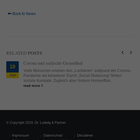
standardmäßig blockiert. Wenn Cookies von externen Medien akzeptiert
werden, bedarf der Zugriff auf diese Inhalte keiner manuellen Einwilligung
Back to News
mehr.
Cookie-Informationen anzeigen
powered by Borlabs Cookie
Datenschutzerklärung
Impressum
POSTS
RELATED
Corona und seelische Gesundheit
10
Viele Menschen erleben den „Lockdown“ aufgrund der Corona-
Juni
Pandemie als belastend: Durch „Social Distancing“ fehlen
soziale Kontakte. Zugleich aber fordern Homeoffice...
read more
© Copyright 2019. Dr. Ludwig & Partner
Impressum
Datenschutz
Disclaimer