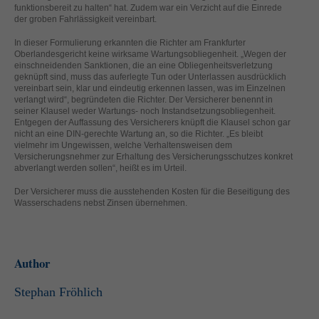
helfen, diese Website und Ihre Erfahrung zu verbessern.
funktionsbereit zu halten“ hat. Zudem war ein Verzicht auf die Einrede
der groben Fahrlässigkeit vereinbart.
Personenbezogene Daten können verarbeitet werden (z. B. IP-
Adressen), z. B. für personalisierte Anzeigen und Inhalte oder
In dieser Formulierung erkannten die Richter am Frankfurter
Anzeigen- und Inhaltsmessung.
Weitere Informationen über die
Oberlandesgericht keine wirksame Wartungsobliegenheit. „Wegen der
Verwendung Ihrer Daten finden Sie in unserer
einschneidenden Sanktionen, die an eine Obliegenheitsverletzung
Datenschutzerklärung
.
geknüpft sind, muss das auferlegte Tun oder Unterlassen ausdrücklich
Hier finden Sie eine Übersicht über alle verwendeten Cookies. Sie
vereinbart sein, klar und eindeutig erkennen lassen, was im Einzelnen
können Ihre Einwilligung zu ganzen Kategorien geben oder sich
verlangt wird“, begründeten die Richter. Der Versicherer benennt in
weitere Informationen anzeigen lassen und so nur bestimmte
seiner Klausel weder Wartungs- noch Instandsetzungsobliegenheit.
Cookies auswählen.
Entgegen der Auffassung des Versicherers knüpft die Klausel schon gar
nicht an eine DIN-gerechte Wartung an, so die Richter. „Es bleibt
vielmehr im Ungewissen, welche Verhaltensweisen dem
Alle akzeptieren
Speichern
Versicherungsnehmer zur Erhaltung des Versicherungsschutzes konkret
abverlangt werden sollen“, heißt es im Urteil.
Zurück
Nur essenzielle Cookies akzeptieren
Der Versicherer muss die ausstehenden Kosten für die Beseitigung des
Datenschutzeinstellungen
Wasserschadens nebst Zinsen übernehmen.
Essenziell (1)
Essenzielle Cookies ermöglichen grundlegende Funktionen und sind für
die einwandfreie Funktion der Website erforderlich.
Author
Cookie-Informationen anzeigen
Ext
Stephan Fröhlich
Externe Medien (2)
Inhalte von Videoplattformen und Social-Media-Plattformen werden