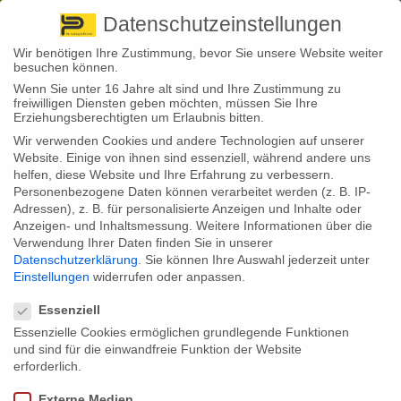
Pirna
+ 49 3501 528571 |
Kaufbeuren
+49 8341 16362
So finden Sie uns
Standorte
Datenschutzeinstellungen
Wir benötigen Ihre Zustimmung, bevor Sie unsere Website weiter
besuchen können.
Wenn Sie unter 16 Jahre alt sind und Ihre Zustimmung zu
freiwilligen Diensten geben möchten, müssen Sie Ihre
Erziehungsberechtigten um Erlaubnis bitten.
Wir verwenden Cookies und andere Technologien auf unserer
Back to News
Website. Einige von ihnen sind essenziell, während andere uns
helfen, diese Website und Ihre Erfahrung zu verbessern.
By
Stephan Fröhlich
Personenbezogene Daten können verarbeitet werden (z. B. IP-
24
Adressen), z. B. für personalisierte Anzeigen und Inhalte oder
Sep.
Anzeigen- und Inhaltsmessung.
Weitere Informationen über die
Verwendung Ihrer Daten finden Sie in unserer
Im Auftrag eines Spezialversicherers führte das
Datenschutzerklärung
.
Sie können Ihre Auswahl jederzeit unter
Marktforschungsinstitut Kantar TNS eine Onlinebefragung von 200
Einstellungen
widerrufen oder anpassen.
Oldtimer-Besitzern durch. Ziel war es, das Kauf- und
Datenschutzeinstellungen
Nutzungsverhalten sowie den Versicherungsstatus von Oldtimer-
Besitzern zu erfragen. Das Ergebnis: Die meisten wollen ihr Auto
Essenziell
fahren, weil sie den Fahrspaß schätzen – nur wenige kaufen ihren
Essenzielle Cookies ermöglichen grundlegende Funktionen
Oldie als Wertanlage.
und sind für die einwandfreie Funktion der Website
Oldtimer, das stellte die Befragung heraus, werden hauptsächlich als
erforderlich.
Liebhaberstück für den Fahrspaß gekauft. Für 79 Prozent der Befragten
hat der Fahrspaß beim Kauf eines Oldtimers oberste Priorität. Weitere
Externe Medien