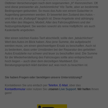
helfen, diese Website und Ihre Erfahrung zu verbessern.
Oldtimer-Versicherungen nach dem sogenannten „H“-Kennzeichen. Oft
sind diese preiswerter als „herkömmliche“ Kfz-Tarife, aber an bestimmte
Personenbezogene Daten können verarbeitet werden (z. B. IP-
Bedingungen gebunden. So muss das Auto von einem Gutachter in
Adressen), z. B. für personalisierte Anzeigen und Inhalte oder
Augenfang genommen werden. Er bewertet den Zustand des Autos –
Anzeigen- und Inhaltsmessung.
Weitere Informationen über die
und ob es als „Kulturgut“ tauglich ist. Diese Angebote sind abhängig
Verwendung Ihrer Daten finden Sie in unserer
vom Alter des Wagens, Modell, Alter des Fahrzeugführers und der
Datenschutzerklärung
.
Nutzungshäufigkeit. Sie werden sowohl als reine Haftpflicht- als auch
Hier finden Sie eine Übersicht über alle verwendeten Cookies. Sie
Kaskotarife angeboten.
können Ihre Einwilligung zu ganzen Kategorien geben oder sich
weitere Informationen anzeigen lassen und so nur bestimmte
Wer einen solchen Kasko-Tarif abschließt, sollte den „tatsächlichen“
Cookies auswählen.
Wert des Autos im Blick haben. Also jene Summe, die aufgebracht
werden muss, um einen gleichwertigen Ersatz zu beschaffen. Auch ist
zu bedenken, dass unter Umständen bei der Reparatur des geliebten
Alle akzeptieren
Speichern
Autos Ersatzteile nur schwer und teuer zu beschaffen sind. Die Summe
für die Wiederherstellung des Fahrzeuges sollte also entsprechend
hoch liegen – auch über dem derzeitigen Marktwert. Ein
Zurück
Nur essenzielle Cookies akzeptieren
Beratungsgespräch klärt darüber auf, was noch zu beachten ist.
Datenschutzeinstellungen
Essenziell (1)
Sie haben Fragen oder benötigen unsere Unterstützung?
Essenzielle Cookies ermöglichen grundlegende Funktionen und sind für
die einwandfreie Funktion der Website erforderlich.
Kontaktieren Sie uns einfach per
Telefon
,
E-Mail
, über das
Cookie-Informationen anzeigen
Kontaktformular
oder nutzen Sie u
nseren
Live Support
. Wir helfen
Ihnen
gern!
Ext
Externe Medien (2)
Inhalte von Videoplattformen und Social-Media-Plattformen werden