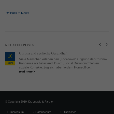
standardmäßig blockiert. Wenn Cookies von externen Medien akzeptiert
werden, bedarf der Zugriff auf diese Inhalte keiner manuellen Einwilligung
mehr.
Back to News
Cookie-Informationen anzeigen
powered by Borlabs Cookie
Datenschutzerklärung
Impressum
POSTS
RELATED
Corona und seelische Gesundheit
10
Viele Menschen erleben den „Lockdown“ aufgrund der Corona-
Juni
Pandemie als belastend: Durch „Social Distancing“ fehlen
soziale Kontakte. Zugleich aber fordern Homeoffice...
read more
© Copyright 2019. Dr. Ludwig & Partner
Impressum
Datenschutz
Disclaimer