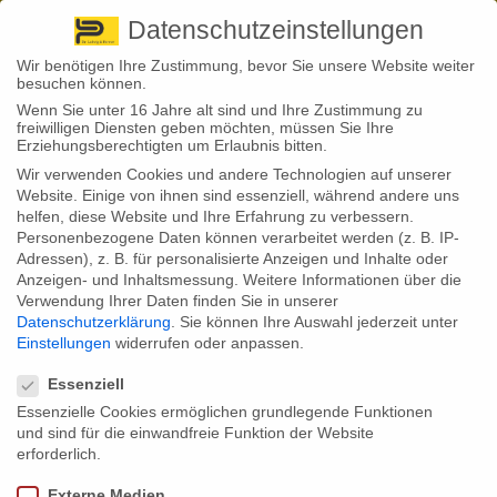
Pirna
+ 49 3501 528571 |
Kaufbeuren
+49 8341 16362
So finden Sie uns
Standorte
Datenschutzeinstellungen
Wir benötigen Ihre Zustimmung, bevor Sie unsere Website weiter
besuchen können.
Wenn Sie unter 16 Jahre alt sind und Ihre Zustimmung zu
freiwilligen Diensten geben möchten, müssen Sie Ihre
Erziehungsberechtigten um Erlaubnis bitten.
Wir verwenden Cookies und andere Technologien auf unserer
Back to News
Website. Einige von ihnen sind essenziell, während andere uns
helfen, diese Website und Ihre Erfahrung zu verbessern.
By
Stephan Fröhlich
Personenbezogene Daten können verarbeitet werden (z. B. IP-
31
Adressen), z. B. für personalisierte Anzeigen und Inhalte oder
Aug.
Pflegefinanzierung:
Anzeigen- und Inhaltsmessung.
Weitere Informationen über die
Verwendung Ihrer Daten finden Sie in unserer
Vollversicherung gefordert und Kritik
Datenschutzerklärung
.
Sie können Ihre Auswahl jederzeit unter
Einstellungen
widerrufen oder anpassen.
Datenschutzeinstellungen
daran
Essenziell
Essenzielle Cookies ermöglichen grundlegende Funktionen
und sind für die einwandfreie Funktion der Website
Ein Bündnis aus Sozialverbänden und Gewerkschaften machte sich
erforderlich.
diese Woche für eine Pflegevollversicherung stark. Was sich dahinter
verbirgt und welche Kritik an dem Konzept geübt wird.
Externe Medien