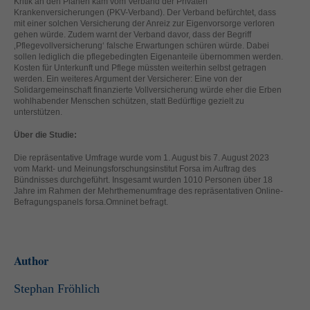
Kritik an den Plänen kam vom Verband der Privaten
helfen, diese Website und Ihre Erfahrung zu verbessern.
Krankenversicherungen (PKV-Verband). Der Verband befürchtet, dass
Personenbezogene Daten können verarbeitet werden (z. B. IP-
mit einer solchen Versicherung der Anreiz zur Eigenvorsorge verloren
Adressen), z. B. für personalisierte Anzeigen und Inhalte oder
gehen würde. Zudem warnt der Verband davor, dass der Begriff
‚Pflegevollversicherung‘ falsche Erwartungen schüren würde. Dabei
Anzeigen- und Inhaltsmessung.
Weitere Informationen über die
sollen lediglich die pflegebedingten Eigenanteile übernommen werden.
Verwendung Ihrer Daten finden Sie in unserer
Kosten für Unterkunft und Pflege müssten weiterhin selbst getragen
Datenschutzerklärung
.
werden. Ein weiteres Argument der Versicherer: Eine von der
Hier finden Sie eine Übersicht über alle verwendeten Cookies. Sie
Solidargemeinschaft finanzierte Vollversicherung würde eher die Erben
können Ihre Einwilligung zu ganzen Kategorien geben oder sich
wohlhabender Menschen schützen, statt Bedürftige gezielt zu
weitere Informationen anzeigen lassen und so nur bestimmte
unterstützen.
Cookies auswählen.
Über die Studie:
Alle akzeptieren
Speichern
Die repräsentative Umfrage wurde vom 1. August bis 7. August 2023
vom Markt- und Meinungsforschungsinstitut Forsa im Auftrag des
Zurück
Nur essenzielle Cookies akzeptieren
Bündnisses durchgeführt. Insgesamt wurden 1010 Personen über 18
Jahre im Rahmen der Mehrthemenumfrage des repräsentativen Online-
Datenschutzeinstellungen
Essenziell (1)
Befragungspanels forsa.Omninet befragt.
Essenzielle Cookies ermöglichen grundlegende Funktionen und sind für
die einwandfreie Funktion der Website erforderlich.
Cookie-Informationen anzeigen
Author
Ext
Externe Medien (2)
Stephan Fröhlich
Inhalte von Videoplattformen und Social-Media-Plattformen werden