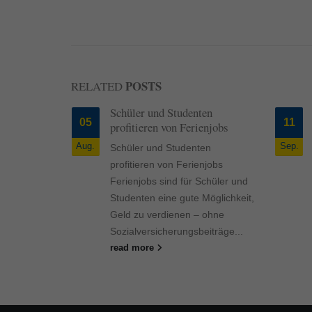
Inhalte von Videoplattf
akzeptiert werden, bedarf
powered by Borlabs Cook
POSTS
RELATED
keiten bei
Schüler und Studenten
05
11
er
profitieren von Ferienjobs
Aug.
Sep.
Schüler und Studenten
iten bei
profitieren von Ferienjobs
r
Ferienjobs sind für Schüler und
m August
Studenten eine gute Möglichkeit,
Gesetze und
Geld zu verdienen – ohne
s und...
Sozialversicherungsbeiträge...
read more