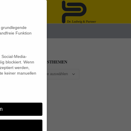
n grundlegende
News
andfreie Funktion
d Social-Media-
BEITRAGSTHEMEN
ig blockiert. Wenn
eptiert werden,
lte keiner manuellen
n