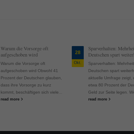
ormen und Social-Media-Plattformen werden standardmäßig blockiert. Wenn Cookie
 der Zugriff auf diese Inhalte keiner manuellen Einwilligung mehr.
Cookie-Informationen anzeigen
ie
Daten
Warum die Vorsorge oft
Sparverhalten: Mehrhei
28
aufgeschoben wird
Deutschen spart weiter
Okt.
Warum die Vorsorge oft
Sparverhalten: Mehrheit
aufgeschoben wird Obwohl 41
Deutschen spart weiterh
Prozent der Deutschen glauben,
aktuelle Umfrage zeigt,
dass ihre Vorsorge zu kurz
etwa 80 Prozent der De
kommt, beschäftigen sich viele...
Geld zur Seite legen. We
read more
read more