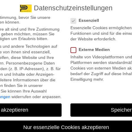
Datenschutzeinstellungen
 finden Sie uns
Standorte
Datenschutzeinstellungen
stimmung, bevor Sie unsere
Essenziell
en können.
Essenzielle Cookies ermögliche
re alt sind und Ihre Zustimmung
Wir bieten
Leistungsübersicht
Über uns
Standorte
Funktionen und sind für die einw
ten geben möchten, müssen Sie
igten um Erlaubnis bitten.
der Website erforderlich.
s und andere Technologien auf
Externe Medien
e von ihnen sind essenziell,
Inhalte von Videoplattformen un
lfen, diese Website und Ihre
Plattformen werden standardmäß
rn.
Personenbezogene Daten
Cookies von externen Medien akz
en (z. B. IP-Adressen), z. B. für
bedarf der Zugriff auf diese Inha
en und Inhalte oder Anzeigen-
Einwilligung mehr.
eitere Informationen über die
sanstieg seit 20 Jahren erwartet
 finden Sie in unserer
Sie können Ihre Auswahl
lungen
widerrufen oder anpassen.
izit. Experten rechnen mit dem größten Beitragsanstieg in zwei
en. Was bedeutet das für Versicherte?
 akzeptieren
Speicher
nstieg seit 20 Jahren. Die Pflegekassen erwarten für dieses Jahr ein
sogar auf 3,5 Milliarden Euro anwachsen könnte. Um dieses Defizit
Nur essenzielle Cookies akzeptieren
lich anzuheben. Derzeit wird über eine Erhöhung von 0,25 bis 0,3