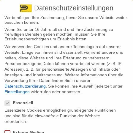
Pirna
+ 49 3501 528571 |
Kaufbeuren
+49 8341 16362
So finden Sie uns
Standorte
Datenschutzeinstellungen
Wir benötigen Ihre Zustimmung, bevor Sie unsere Website weiter
besuchen können.
Wenn Sie unter 16 Jahre alt sind und Ihre Zustimmung zu
freiwilligen Diensten geben möchten, müssen Sie Ihre
Erziehungsberechtigten um Erlaubnis bitten.
Wir verwenden Cookies und andere Technologien auf unserer
Back to News
Website. Einige von ihnen sind essenziell, während andere uns
helfen, diese Website und Ihre Erfahrung zu verbessern.
By
Stephan Fröhlich
Personenbezogene Daten können verarbeitet werden (z. B. IP-
28
Adressen), z. B. für personalisierte Anzeigen und Inhalte oder
Apr.
Anzeigen- und Inhaltsmessung.
Weitere Informationen über die
Verwendung Ihrer Daten finden Sie in unserer
Die Mehrheit der Deutschen kennt die Standardleistungen einer
Datenschutzerklärung
.
Sie können Ihre Auswahl jederzeit unter
Privathaftpflichtversicherung nicht. Das brachte jüngst eine Studie
Einstellungen
widerrufen oder anpassen.
zu Tage. Dabei ist es durchaus empfehlenswert sich damit zu
Datenschutzeinstellungen
beschäftigen, was innerhalb eines Vertrages abgesichert ist und was
nicht. Denn zwischen den Anbietern gibt es Unterschiede – und im
Essenziell
Zweifel drohen Absicherungslücken.
Essenzielle Cookies ermöglichen grundlegende Funktionen
und sind für die einwandfreie Funktion der Website
Die Privathaftpflichtversicherung zählt in Deutschland zu den
verbreitetsten Versicherungssparten. Mehr als 45 Millionen Verträge
erforderlich.
haben die deutschen Versicherer laut dem Branchenverband GDV in
ihrem Bestand. Und das ist auch gut so, denn die Privathaftpflicht zählt
Externe Medien