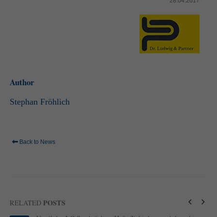
28.04.2017
standardmäßig blockiert. Wenn Cookies von externen Medien akzeptiert
werden, bedarf der Zugriff auf diese Inhalte keiner manuellen Einwilligung
mehr.
Cookie-Informationen anzeigen
powered by Borlabs Cookie
Datenschutzerklärung
Impressum
Author
Stephan Fröhlich
Back to News
POSTS
RELATED