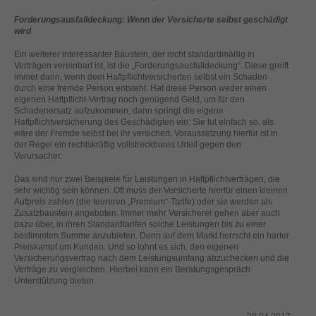
helfen, diese Website und Ihre Erfahrung zu verbessern.
Forderungsausfalldeckung: Wenn der Versicherte selbst geschädigt
Personenbezogene Daten können verarbeitet werden (z. B. IP-
wird
Adressen), z. B. für personalisierte Anzeigen und Inhalte oder
Anzeigen- und Inhaltsmessung.
Weitere Informationen über die
Ein weiterer interessanter Baustein, der nicht standardmäßig in
Verwendung Ihrer Daten finden Sie in unserer
Verträgen vereinbart ist, ist die „Forderungsausfalldeckung“. Diese greift
Datenschutzerklärung
.
immer dann, wenn dem Haftpflichtversicherten selbst ein Schaden
Hier finden Sie eine Übersicht über alle verwendeten Cookies. Sie
durch eine fremde Person entsteht. Hat diese Person weder einen
können Ihre Einwilligung zu ganzen Kategorien geben oder sich
eigenen Haftpflicht-Vertrag noch genügend Geld, um für den
weitere Informationen anzeigen lassen und so nur bestimmte
Schadenersatz aufzukommen, dann springt die eigene
Cookies auswählen.
Haftpflichtversicherung des Geschädigten ein: Sie tut einfach so, als
wäre der Fremde selbst bei ihr versichert. Voraussetzung hierfür ist in
der Regel ein rechtskräftig vollstreckbares Urteil gegen den
Alle akzeptieren
Speichern
Verursacher.
Das sind nur zwei Beispiele für Leistungen in Haftpflichtverträgen, die
Zurück
Nur essenzielle Cookies akzeptieren
sehr wichtig sein können. Oft muss der Versicherte hierfür einen kleinen
Datenschutzeinstellungen
Aufpreis zahlen (die teureren „Premium“-Tarife) oder sie werden als
Essenziell (1)
Zusatzbaustein angeboten. Immer mehr Versicherer gehen aber auch
dazu über, in ihren Standardtarifen solche Leistungen bis zu einer
Essenzielle Cookies ermöglichen grundlegende Funktionen und sind für
bestimmten Summe anzubieten. Denn auf dem Markt herrscht ein harter
die einwandfreie Funktion der Website erforderlich.
Preiskampf um Kunden. Und so lohnt es sich, den eigenen
Versicherungsvertrag nach dem Leistungsumfang abzuchecken und die
Cookie-Informationen anzeigen
Verträge zu vergleichen. Hierbei kann ein Beratungsgespräch
Unterstützung bieten.
Ext
Externe Medien (2)
Inhalte von Videoplattformen und Social-Media-Plattformen werden