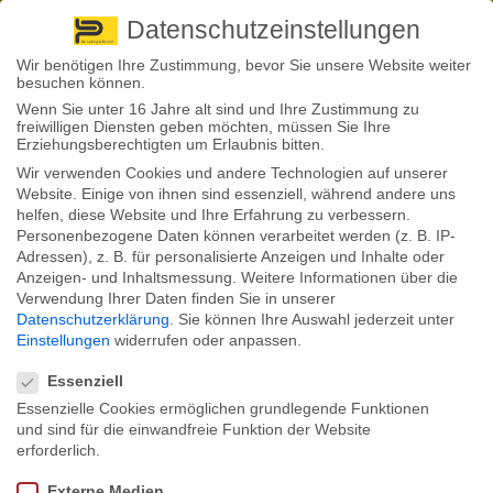
Pirna
+ 49 3501 528571 |
Kaufbeuren
+49 8341 16362
So finden Sie uns
Standorte
Datenschutzeinstellungen
Wir benötigen Ihre Zustimmung, bevor Sie unsere Website weiter
besuchen können.
Wenn Sie unter 16 Jahre alt sind und Ihre Zustimmung zu
freiwilligen Diensten geben möchten, müssen Sie Ihre
Erziehungsberechtigten um Erlaubnis bitten.
Wir verwenden Cookies und andere Technologien auf unserer
Back to News
Website. Einige von ihnen sind essenziell, während andere uns
helfen, diese Website und Ihre Erfahrung zu verbessern.
By
Stephan Fröhlich
Personenbezogene Daten können verarbeitet werden (z. B. IP-
24
Adressen), z. B. für personalisierte Anzeigen und Inhalte oder
Sep.
Professionelle Zahnreinigung:
Anzeigen- und Inhaltsmessung.
Weitere Informationen über die
Verwendung Ihrer Daten finden Sie in unserer
Gesetzliche Kassen leisten nur
Datenschutzerklärung
.
Sie können Ihre Auswahl jederzeit unter
Einstellungen
widerrufen oder anpassen.
Datenschutzeinstellungen
geringe Zuschüsse
Essenziell
Essenzielle Cookies ermöglichen grundlegende Funktionen
und sind für die einwandfreie Funktion der Website
Eine professionelle Zahnreinigung ist teuer. Als
erforderlich.
Kassenleistung gilt sie nicht, jedoch beteiligen sich viele
Krankenkassen an den Kosten. Die Studie eines
Externe Medien
Maklerunternehmens zeigt nun aber: Zuschüsse sind oft