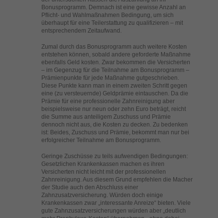
helfen, diese Website und Ihre Erfahrung zu verbessern.
Bonusprogramm. Demnach ist eine gewisse Anzahl an
Personenbezogene Daten können verarbeitet werden (z. B. IP-
Pflicht- und Wahlmaßnahmen Bedingung, um sich
überhaupt für eine Teilerstattung zu qualifizieren – mit
Adressen), z. B. für personalisierte Anzeigen und Inhalte oder
entsprechendem Zeitaufwand.
Anzeigen- und Inhaltsmessung.
Weitere Informationen über die
Verwendung Ihrer Daten finden Sie in unserer
Zumal durch das Bonusprogramm auch weitere Kosten
Datenschutzerklärung
.
entstehen können, sobald andere geforderte Maßnahme
Hier finden Sie eine Übersicht über alle verwendeten Cookies. Sie
ebenfalls Geld kosten. Zwar bekommen die Versicherten
können Ihre Einwilligung zu ganzen Kategorien geben oder sich
– im Gegenzug für die Teilnahme am Bonusprogramm –
weitere Informationen anzeigen lassen und so nur bestimmte
Prämienpunkte für jede Maßnahme gutgeschrieben.
Cookies auswählen.
Diese Punkte kann man in einem zweiten Schritt gegen
eine (zu versteuernde) Geldprämie eintauschen. Da die
Prämie für eine professionelle Zahnreinigung aber
Alle akzeptieren
Speichern
beispielsweise nur neun oder zehn Euro beträgt, reicht
die Summe aus anteiligem Zuschuss und Prämie
Zurück
Nur essenzielle Cookies akzeptieren
dennoch nicht aus, die Kosten zu decken. Zu bedenken
ist: Beides, Zuschuss und Prämie, bekommt man nur bei
Datenschutzeinstellungen
erfolgreicher Teilnahme am Bonusprogramm.
Essenziell (1)
Geringe Zuschüsse zu teils aufwendigen Bedingungen:
Essenzielle Cookies ermöglichen grundlegende Funktionen und sind für
Gesetzlichen Krankenkassen machen es ihren
die einwandfreie Funktion der Website erforderlich.
Versicherten nicht leicht mit der professionellen
Zahnreinigung. Aus diesem Grund empfehlen die Macher
Cookie-Informationen anzeigen
der Studie auch den Abschluss einer
Zahnzusatzversicherung. Würden doch einige
Ext
Externe Medien (2)
Krankenkassen zwar „interessante Anreize“ bieten. Viele
gute Zahnzusatzversicherungen würden aber „deutlich
Inhalte von Videoplattformen und Social-Media-Plattformen werden