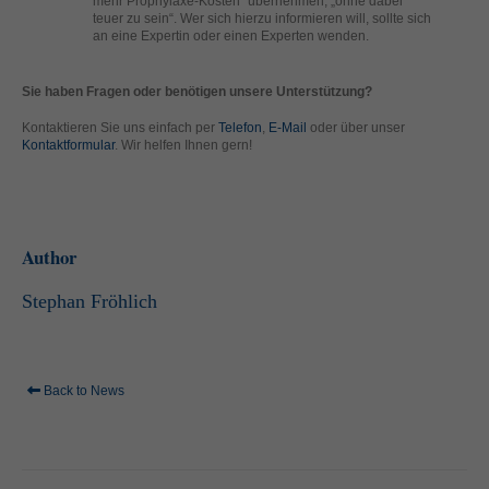
mehr Prophylaxe-Kosten“ übernehmen, „ohne dabei
standardmäßig blockiert. Wenn Cookies von externen Medien akzeptiert
teuer zu sein“. Wer sich hierzu informieren will, sollte sich
werden, bedarf der Zugriff auf diese Inhalte keiner manuellen Einwilligung
an eine Expertin oder einen Experten wenden.
mehr.
Cookie-Informationen anzeigen
Sie haben Fragen oder benötigen unsere Unterstützung?
powered by Borlabs Cookie
Kontaktieren Sie uns einfach per
Telefon
,
E-Mail
oder über unser
Datenschutzerklärung
Impressum
Kontaktformular
. Wir helfen Ihnen gern!
Author
Stephan Fröhlich
Back to News