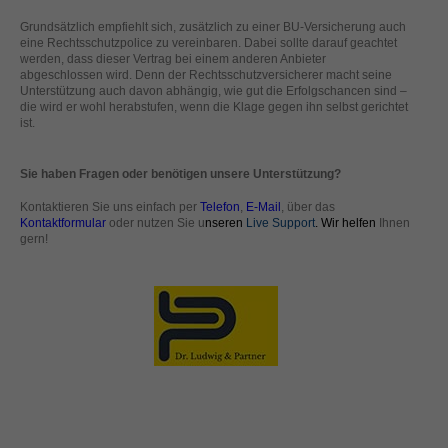
helfen, diese Website und Ihre Erfahrung zu verbessern.
Grundsätzlich empfiehlt sich, zusätzlich zu einer BU-Versicherung auch
Personenbezogene Daten können verarbeitet werden (z. B. IP-
eine Rechtsschutzpolice zu vereinbaren. Dabei sollte darauf geachtet
Adressen), z. B. für personalisierte Anzeigen und Inhalte oder
werden, dass dieser Vertrag bei einem anderen Anbieter
Anzeigen- und Inhaltsmessung.
Weitere Informationen über die
abgeschlossen wird. Denn der Rechtsschutzversicherer macht seine
Verwendung Ihrer Daten finden Sie in unserer
Unterstützung auch davon abhängig, wie gut die Erfolgschancen sind –
Datenschutzerklärung
.
die wird er wohl herabstufen, wenn die Klage gegen ihn selbst gerichtet
ist.
Hier finden Sie eine Übersicht über alle verwendeten Cookies. Sie
können Ihre Einwilligung zu ganzen Kategorien geben oder sich
weitere Informationen anzeigen lassen und so nur bestimmte
Cookies auswählen.
Sie haben Fragen oder benötigen unsere Unterstützung?
Kontaktieren Sie uns einfach per
Telefon
,
E-Mail
, über das
Alle akzeptieren
Speichern
Kontaktformular
oder nutzen Sie u
nseren
Live Support
. Wir helfen
Ihnen
gern!
Zurück
Nur essenzielle Cookies akzeptieren
Datenschutzeinstellungen
Essenziell (1)
Essenzielle Cookies ermöglichen grundlegende Funktionen und sind für
die einwandfreie Funktion der Website erforderlich.
Cookie-Informationen anzeigen
Ext
Externe Medien (2)
Inhalte von Videoplattformen und Social-Media-Plattformen werden