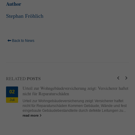
Author
standardmäßig blockiert. Wenn Cookies von externen Medien akzeptiert
werden, bedarf der Zugriff auf diese Inhalte keiner manuellen Einwilligung
mehr.
Stephan Fröhlich
Cookie-Informationen anzeigen
powered by Borlabs Cookie
Datenschutzerklärung
Impressum
Back to News
POSTS
RELATED
Urteil zur Wohngebäudeversicherung zeigt: Versicherer haftet
02
nicht für Reparaturschäden
Juli
Urteil zur Wohngebäudeversicherung zeigt: Versicherer haftet
nicht für Reparaturschäden Kommen Gebäude, Wände und fest
eingebaute Gebäudebestandteile durch defekte Leitungen zu...
read more