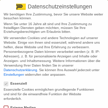
Pirna
+ 49 3501 528571 |
Kaufbeuren
+49 8341 16362
So finden Sie uns
Standorte
Datenschutzeinstellungen
Wir benötigen Ihre Zustimmung, bevor Sie unsere Website weiter
besuchen können.
Wenn Sie unter 16 Jahre alt sind und Ihre Zustimmung zu
freiwilligen Diensten geben möchten, müssen Sie Ihre
Erziehungsberechtigten um Erlaubnis bitten.
Wir verwenden Cookies und andere Technologien auf unserer
Back to News
Website. Einige von ihnen sind essenziell, während andere uns
helfen, diese Website und Ihre Erfahrung zu verbessern.
By
Stephan Fröhlich
Personenbezogene Daten können verarbeitet werden (z. B. IP-
26
Adressen), z. B. für personalisierte Anzeigen und Inhalte oder
Feb.
Anzeigen- und Inhaltsmessung.
Weitere Informationen über die
Verwendung Ihrer Daten finden Sie in unserer
Wenn Selbstständige gegen ihren Berufsunfähigkeitsversicherer
Datenschutzerklärung
.
Sie können Ihre Auswahl jederzeit unter
klagen wollen, dürfen sie dafür eine private
Einstellungen
widerrufen oder anpassen.
Rechtsschutzversicherung in Anspruch nehmen. Der
Datenschutzeinstellungen
Rechtsschutzversicherer kann demnach seine Unterstützung nicht
verweigern, weil er in dem BU-Schutz ein gewerbliches Risiko sieht
Essenziell
und kein privates. Das hat mit einem aktuellen Urteil das Landgericht
Essenzielle Cookies ermöglichen grundlegende Funktionen
Düsseldorf bestätigt.
und sind für die einwandfreie Funktion der Website
Im konkreten Rechtsstreit wollte der Inhaber einer Druckerei seinen
erforderlich.
Berufsunfähigkeitsversicherer verklagen. Aufgrund einer
Augenkrankheit musste der Unternehmer seinen Job aufgeben. Doch
Externe Medien