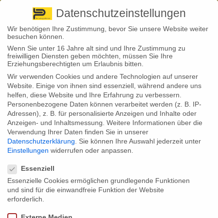
Pirna
+ 49 3501 528571 |
Kaufbeuren
+49 8341 16362
So finden Sie uns
Standorte
Datenschutzeinstellungen
Wir benötigen Ihre Zustimmung, bevor Sie unsere Website weiter
besuchen können.
Wenn Sie unter 16 Jahre alt sind und Ihre Zustimmung zu
freiwilligen Diensten geben möchten, müssen Sie Ihre
Erziehungsberechtigten um Erlaubnis bitten.
Wir verwenden Cookies und andere Technologien auf unserer
Back to News
Website. Einige von ihnen sind essenziell, während andere uns
helfen, diese Website und Ihre Erfahrung zu verbessern.
By
Stephan Fröhlich
Personenbezogene Daten können verarbeitet werden (z. B. IP-
10
Adressen), z. B. für personalisierte Anzeigen und Inhalte oder
Mai
Rentenentwicklung: 1.370 Euro
Anzeigen- und Inhaltsmessung.
Weitere Informationen über die
Verwendung Ihrer Daten finden Sie in unserer
Rente im Monat für langjährig
Datenschutzerklärung
.
Sie können Ihre Auswahl jederzeit unter
Einstellungen
widerrufen oder anpassen.
Datenschutzeinstellungen
Versicherte
Essenziell
Essenzielle Cookies ermöglichen grundlegende Funktionen
und sind für die einwandfreie Funktion der Website
Langjährig Rentenversicherte, die mindestens 35 Beitragsjahre in der
erforderlich.
gesetzlichen Rentenversicherung vorweisen können, erhielten zuletzt
im Durchschnitt eine monatliche Rente von rund 1.370 Euro.
Externe Medien