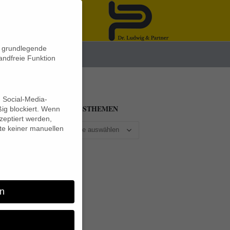
n grundlegende
News
andfreie Funktion
d Social-Media-
BEITRAGSTHEMEN
ig blockiert. Wenn
eptiert werden,
lte keiner manuellen
er
n