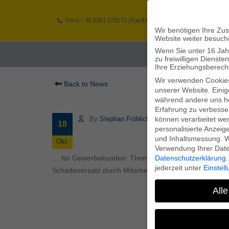
Pirna
+ 49 3501 528571 |
Kaufbeuren
+49 8341 16362
So
Wir benötigen Ihre Zu
Website weiter besuch
Wenn Sie unter 16 Jah
Home
zu freiwilligen Diens
Ihre Erziehungsberecht
Wir verwenden Cookie
Back to News
unserer Website. Einig
während andere uns he
Erfahrung zu verbesse
können verarbeitet werd
By
Stephan Fröhlich
18
personalisierte Anzeig
und Inhaltsmessung.
W
Okt.
Verwendung Ihrer Daten
Datenschutzerklärung
.
… für Gewerbekunden: Themen sind die Lohnfortzahlun
jederzeit unter
Einstel
Schadenersatz durch Mitarbeiter.
Alle
(