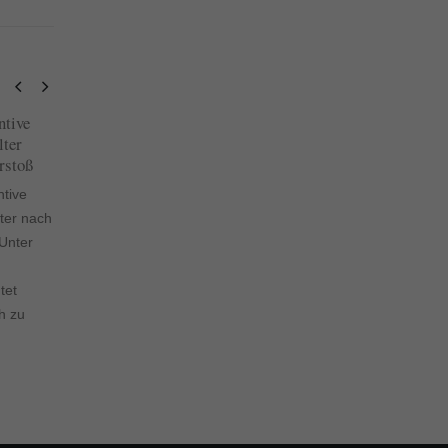
sst: Die 5
Tagegeld: Versicherer muss
24
23
n
auch für Zeit einer
erforderlichen
Nov.
Dez.
st: Die 5
Krankengymnastik aufkommen
Tagegeld: Versicherer muss
bedrohen
auch für Zeit einer
d
erforderlichen
lchen
Krankengymnastik aufkommen
größten
Der Bundesgerichtshof hat mit
e...
einem Urteil die Rechte von
Kundinnen und...
read more