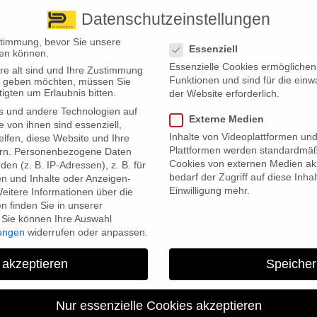
Datenschutzeinstellungen
 finden Sie uns
Standorte
Datenschutzeinstellungen
stimmung, bevor Sie unsere
Essenziell
en können.
Essenzielle Cookies ermögliche
re alt sind und Ihre Zustimmung
Wir bieten
Leistungsübersicht
Über uns
Standorte
Funktionen und sind für die einw
ten geben möchten, müssen Sie
igten um Erlaubnis bitten.
der Website erforderlich.
s und andere Technologien auf
Externe Medien
e von ihnen sind essenziell,
Inhalte von Videoplattformen un
lfen, diese Website und Ihre
Plattformen werden standardmäß
rn.
Personenbezogene Daten
Cookies von externen Medien akz
en (z. B. IP-Adressen), z. B. für
bedarf der Zugriff auf diese Inha
en und Inhalte oder Anzeigen-
Einwilligung mehr.
eitere Informationen über die
 finden Sie in unserer
Sie können Ihre Auswahl
g im Krankheitsfall, der Ausfall der Unternehmensleitung und möglich
lungen
widerrufen oder anpassen.
 akzeptieren
Speicher
zum Öffnen anklicken)
Nur essenzielle Cookies akzeptieren