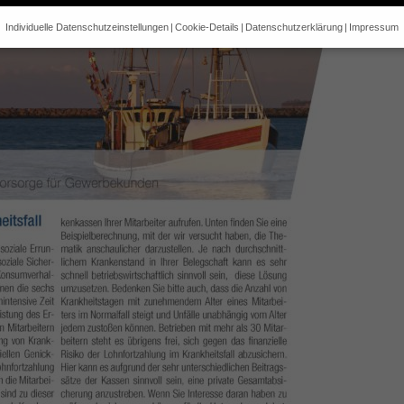
Individuelle Datenschutzeinstellungen
Cookie-Details
Datenschutzerklärung
Impressum
Datenschutzeinstellungen
e alt sind und Ihre Zustimmung zu freiwilligen Diensten geben möchte
 um Erlaubnis bitten.
 und andere Technologien auf unserer Website. Einige von ihnen sind 
se Website und Ihre Erfahrung zu verbessern.
Personenbezogene Date
sen), z. B. für personalisierte Anzeigen und Inhalte oder Anzeigen- un
 über die Verwendung Ihrer Daten finden Sie in unserer
Datenschutzerk
bersicht über alle verwendeten Cookies. Sie können Ihre Einwilligung 
re Informationen anzeigen lassen und so nur bestimmte Cookies auswä
Speichern
Zurück
Nur es
gen
glichen grundlegende Funktionen und sind für die einwandfreie Funktion der Websi
Cookie-Informationen anzeigen
2)