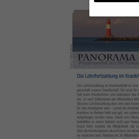
Wenn Sie unter 16 Jahr
Erziehungsberechtigten
Wir verwenden Cookies
andere uns helfen, die
werden (z. B. IP-Adres
Weitere Informationen
Hier finden Sie eine Ü
geben oder sich weite
Alle akzeptieren
Datenschutzeinstellun
Essenziell (1)
Essenzielle Cookies ermö
Externe Medien (