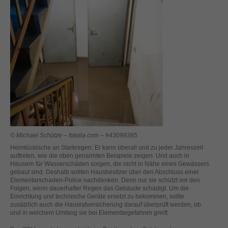
helfen, diese Website und Ihre Erfahrung zu verbessern.
Personenbezogene Daten können verarbeitet werden (z. B. IP-
Adressen), z. B. für personalisierte Anzeigen und Inhalte oder
Anzeigen- und Inhaltsmessung.
Weitere Informationen über die
Verwendung Ihrer Daten finden Sie in unserer
Datenschutzerklärung
.
Hier finden Sie eine Übersicht über alle verwendeten Cookies. Sie
können Ihre Einwilligung zu ganzen Kategorien geben oder sich
weitere Informationen anzeigen lassen und so nur bestimmte
Cookies auswählen.
Alle akzeptieren
Speichern
Zurück
Nur essenzielle Cookies akzeptieren
© Michael Schütze – fotolia.com – #43099395
Datenschutzeinstellungen
Heimtückische an Starkregen: Er kann überall und zu jeder Jahreszeit
Essenziell (1)
auftreten, wie die oben genannten Beispiele zeigen. Und auch in
Häusern für Wasserschäden sorgen, die nicht in Nähe eines Gewässers
Essenzielle Cookies ermöglichen grundlegende Funktionen und sind für
gebaut sind. Deshalb sollten Hausbesitzer über den Abschluss einer
die einwandfreie Funktion der Website erforderlich.
Elementarschaden-Police nachdenken. Denn nur sie schützt vor den
Folgen, wenn dauerhafter Regen das Gebäude schädigt. Um die
Cookie-Informationen anzeigen
Einrichtung und technische Geräte ersetzt zu bekommen, sollte
zusätzlich auch die Hausratversicherung darauf überprüft werden, ob
Ext
Externe Medien (2)
und in welchem Umfang sie bei Elementargefahren greift.
Inhalte von Videoplattformen und Social-Media-Plattformen werden