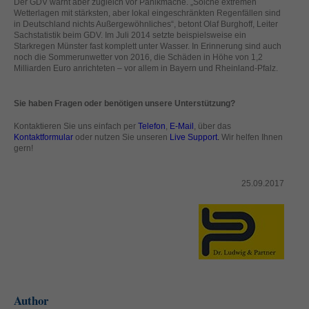
Der GDV warnt aber zugleich vor Panikmache. „Solche extremen
standardmäßig blockiert. Wenn Cookies von externen Medien akzeptiert
Wetterlagen mit stärksten, aber lokal eingeschränkten Regenfällen sind
werden, bedarf der Zugriff auf diese Inhalte keiner manuellen Einwilligung
in Deutschland nichts Außergewöhnliches“, betont Olaf Burghoff, Leiter
mehr.
Sachstatistik beim GDV. Im Juli 2014 setzte beispielsweise ein
Starkregen Münster fast komplett unter Wasser. In Erinnerung sind auch
Cookie-Informationen anzeigen
noch die Sommerunwetter von 2016, die Schäden in Höhe von 1,2
Milliarden Euro anrichteten – vor allem in Bayern und Rheinland-Pfalz.
powered by Borlabs Cookie
Datenschutzerklärung
Impressum
Sie haben Fragen oder benötigen unsere Unterstützung?
Kontaktieren Sie uns einfach per
Telefon
,
E-Mail
, über das
Kontaktformular
oder nutzen Sie unseren
Live Support
.
Wir helfen Ihnen
gern!
25.09.2017
Author