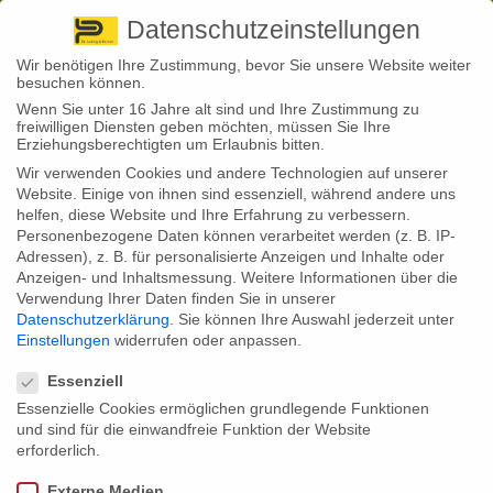
Pirna
+ 49 3501 528571 |
Kaufbeuren
+49 8341 16362
So finden Sie uns
Standorte
Datenschutzeinstellungen
Wir benötigen Ihre Zustimmung, bevor Sie unsere Website weiter
besuchen können.
Wenn Sie unter 16 Jahre alt sind und Ihre Zustimmung zu
freiwilligen Diensten geben möchten, müssen Sie Ihre
Erziehungsberechtigten um Erlaubnis bitten.
Wir verwenden Cookies und andere Technologien auf unserer
Back to News
Website. Einige von ihnen sind essenziell, während andere uns
helfen, diese Website und Ihre Erfahrung zu verbessern.
By
Stephan Fröhlich
Personenbezogene Daten können verarbeitet werden (z. B. IP-
25
Adressen), z. B. für personalisierte Anzeigen und Inhalte oder
Sep.
Anzeigen- und Inhaltsmessung.
Weitere Informationen über die
Verwendung Ihrer Daten finden Sie in unserer
Am 22. September ist Herbstanfang. Das nimmt der
Datenschutzerklärung
.
Sie können Ihre Auswahl jederzeit unter
Versicherungsdachverband zum Anlass, auf eine unterschätzte
Einstellungen
widerrufen oder anpassen.
Gefahr hinzuweisen: Starkregen sorgt regelmäßig für
Datenschutzeinstellungen
Millionenschäden. Eine Elementarschadenversicherung schützt vor
den finanziellen Folgen.
Essenziell
Essenzielle Cookies ermöglichen grundlegende Funktionen
Die kalte Jahreszeit hat uns nun wieder ganz offiziell im Griff. Denn
und sind für die einwandfreie Funktion der Website
auch, wenn der Sommer mehr als durchwachsen war: Am 22.
September beginnt der kalendarische Herbst. Da passt es, dass in den
erforderlich.
vergangenen Nächten schon vielerorts Bodenfrost zu beklagen war und
die Temperaturen sich tatsächlich herbstlich anfühlten.
Externe Medien