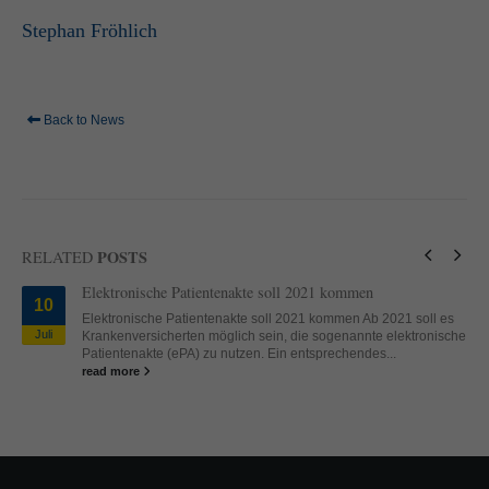
Stephan Fröhlich
Back to News
POSTS
RELATED
Elektronische Patientenakte soll 2021 kommen
10
Elektronische Patientenakte soll 2021 kommen Ab 2021 soll es
Juli
Krankenversicherten möglich sein, die sogenannte elektronische
Patientenakte (ePA) zu nutzen. Ein entsprechendes...
read more