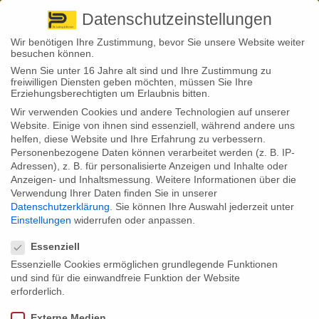
Pirna
+ 49 3501 528571 |
Kaufbeuren
+49 8341 16362
So finden Sie uns
Standorte
Datenschutzeinstellungen
Wir benötigen Ihre Zustimmung, bevor Sie unsere Website weiter
besuchen können.
Wenn Sie unter 16 Jahre alt sind und Ihre Zustimmung zu
freiwilligen Diensten geben möchten, müssen Sie Ihre
Erziehungsberechtigten um Erlaubnis bitten.
Wir verwenden Cookies und andere Technologien auf unserer
Back to News
Website. Einige von ihnen sind essenziell, während andere uns
helfen, diese Website und Ihre Erfahrung zu verbessern.
By
Stephan Fröhlich
Personenbezogene Daten können verarbeitet werden (z. B. IP-
18
Adressen), z. B. für personalisierte Anzeigen und Inhalte oder
Thomas-Cook-Pleite: Entschädigung stockt
Sep.
Anzeigen- und Inhaltsmessung.
Weitere Informationen über die
Verwendung Ihrer Daten finden Sie in unserer
Es ist fast genau ein Jahr her, dass der Reiseanbieter
Datenschutzerklärung
.
Sie können Ihre Auswahl jederzeit unter
Thomas Cook Insolvenz anmelden musste. Der Bund
Einstellungen
widerrufen oder anpassen.
wollte vielen Betroffenen helfen, die eine
Datenschutzeinstellungen
Pauschalreise bereits voll oder teilweise bezahlt
hatten, diese aber nicht antreten konnten oder
Essenziell
abbrechen mussten. Doch noch immer warten viele
Essenzielle Cookies ermöglichen grundlegende Funktionen
auf Entschädigung, wie nun eine Kleine Anfrage im
und sind für die einwandfreie Funktion der Website
Bundestag zeigt.
erforderlich.
Obwohl Thomas Cook auch in Deutschland zu den
absoluten Branchenriesen zählte, mussten der
Externe Medien