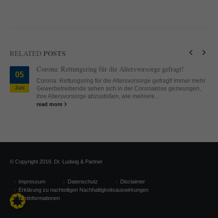
standardmäßig blockiert. Wenn Cookies von externen Medien akzeptiert
werden, bedarf der Zugriff auf diese Inhalte keiner manuellen Einwilligung
mehr.
Cookie-Informationen anzeigen
POSTS
RELATED
powered by Borlabs Cookie
Datenschutzerklärung
Impressum
Corona: Rettungsring für die Altersvorsorge gefragt!
05
Corona: Rettungsring für die Altersvorsorge gefragt! Immer mehr
Juni
Gewerbetreibende sehen sich in der Coronakrise gezwungen,
ihre Altersvorsorge abzustoßen, wie mehrere...
read more
© Copyright 2019. Dr. Ludwig & Partner
Impressum
Datenschutz
Disclaimer
Erklärung zu nachteiligen Nachhaltigkeitsauswirkungen
Erstinformationen