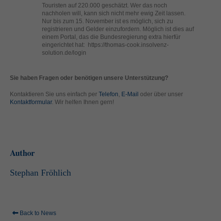
helfen, diese Website und Ihre Erfahrung zu verbessern.
Touristen auf 220.000 geschätzt. Wer das noch
nachholen will, kann sich nicht mehr ewig Zeit lassen.
Personenbezogene Daten können verarbeitet werden (z. B. IP-
Nur bis zum 15. November ist es möglich, sich zu
Adressen), z. B. für personalisierte Anzeigen und Inhalte oder
registrieren und Gelder einzufordern. Möglich ist dies auf
Anzeigen- und Inhaltsmessung.
Weitere Informationen über die
einem Portal, das die Bundesregierung extra hierfür
Verwendung Ihrer Daten finden Sie in unserer
eingerichtet hat: https://thomas-cook.insolvenz-
Datenschutzerklärung
.
solution.de/login
Hier finden Sie eine Übersicht über alle verwendeten Cookies. Sie
können Ihre Einwilligung zu ganzen Kategorien geben oder sich
weitere Informationen anzeigen lassen und so nur bestimmte
Sie haben Fragen oder benötigen unsere Unterstützung?
Cookies auswählen.
Kontaktieren Sie uns einfach per
Telefon
,
E-Mail
oder über unser
Kontaktformular
. Wir helfen Ihnen gern!
Alle akzeptieren
Speichern
Zurück
Nur essenzielle Cookies akzeptieren
Datenschutzeinstellungen
Essenziell (1)
Author
Essenzielle Cookies ermöglichen grundlegende Funktionen und sind für
die einwandfreie Funktion der Website erforderlich.
Stephan Fröhlich
Cookie-Informationen anzeigen
Ext
Externe Medien (2)
Back to News
Inhalte von Videoplattformen und Social-Media-Plattformen werden