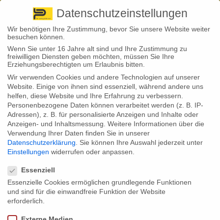
Pirna
+ 49 3501 528571 |
Kaufbeuren
+49 8341 16362
So finden Sie uns
Standorte
Datenschutzeinstellungen
Wir benötigen Ihre Zustimmung, bevor Sie unsere Website weiter
besuchen können.
Wenn Sie unter 16 Jahre alt sind und Ihre Zustimmung zu
freiwilligen Diensten geben möchten, müssen Sie Ihre
Erziehungsberechtigten um Erlaubnis bitten.
Wir verwenden Cookies und andere Technologien auf unserer
Back to News
Website. Einige von ihnen sind essenziell, während andere uns
helfen, diese Website und Ihre Erfahrung zu verbessern.
By
Stephan Fröhlich
Personenbezogene Daten können verarbeitet werden (z. B. IP-
22
Adressen), z. B. für personalisierte Anzeigen und Inhalte oder
Feb.
Verbraucherschutz moniert
Anzeigen- und Inhaltsmessung.
Weitere Informationen über die
Verwendung Ihrer Daten finden Sie in unserer
undurchsichtige Preispolitik der
Datenschutzerklärung
.
Sie können Ihre Auswahl jederzeit unter
Einstellungen
widerrufen oder anpassen.
Datenschutzeinstellungen
Autoversicherer
Essenziell
Essenzielle Cookies ermöglichen grundlegende Funktionen
und sind für die einwandfreie Funktion der Website
Autoversicherer variieren die Preise für ihre Produkte vor allem in der
erforderlich.
Wechselsaison mitunter häufig. Das sei nicht auf eine Anpassung an
sich ändernde Risiken zurückzuführen, so das Ergebnis einer Finanztip-
Externe Medien
Untersuchung.