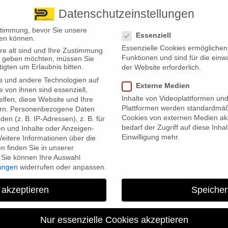
Datenschutzeinstellungen
 finden Sie uns
Standorte
Datenschutzeinstellungen
stimmung, bevor Sie unsere
Essenziell
en können.
Essenzielle Cookies ermögliche
re alt sind und Ihre Zustimmung
Wir bieten
Leistungsübersicht
Über uns
Standorte
Funktionen und sind für die einw
ten geben möchten, müssen Sie
igten um Erlaubnis bitten.
der Website erforderlich.
s und andere Technologien auf
Externe Medien
e von ihnen sind essenziell,
Inhalte von Videoplattformen un
lfen, diese Website und Ihre
Plattformen werden standardmäß
rn.
Personenbezogene Daten
Cookies von externen Medien akz
en (z. B. IP-Adressen), z. B. für
bedarf der Zugriff auf diese Inha
en und Inhalte oder Anzeigen-
Einwilligung mehr.
eitere Informationen über die
 finden Sie in unserer
Sie können Ihre Auswahl
nmeldungen infolge von Blitzen erhalten, so berichtet aktuell die
lungen
widerrufen oder anpassen.
lnem Schaden sind unvermindert hoch: 840 Euro kostete ein solch
 technische Geräte, die im Haushalt zum Einsatz kommen.
 akzeptieren
Speicher
mussten die Hausrat- und Wohngebäudeversicherer im letzten Jahr zahl
 Euro. Das berichtet der Gesamtverband der Deutschen
Nur essenzielle Cookies akzeptieren