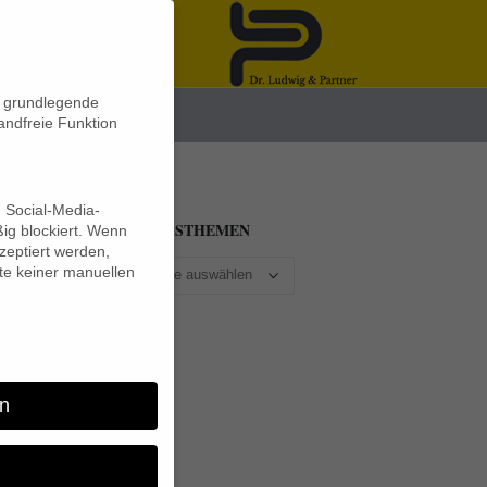
n grundlegende
News
andfreie Funktion
d Social-Media-
BEITRAGSTHEMEN
ig blockiert. Wenn
eptiert werden,
lte keiner manuellen
er
n
en.