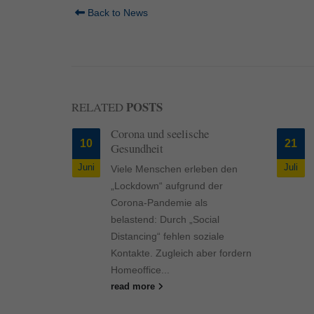
Back to News
POSTS
RELATED
 die
Corona und seelische
10
21
 Tieren?
Gesundheit
Juni
Juli
die
Viele Menschen erleben den
Tieren?
„Lockdown“ aufgrund der
r einen
Corona-Pandemie als
Besitzer
belastend: Durch „Social
tandenen
Distancing“ fehlen soziale
Kontakte. Zugleich aber fordern
Homeoffice...
read more