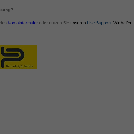
ormen und Social-Media-Plattformen werden standardmäßig blockiert. Wenn Cookie
 der Zugriff auf diese Inhalte keiner manuellen Einwilligung mehr.
ützung?
Cookie-Informationen anzeigen
 das
Kontaktformular
oder nutzen Sie u
nseren
Live Support
. Wir helfen
ie
Daten