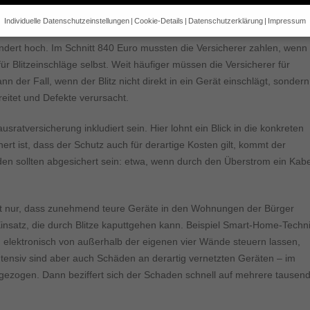
die Zahl der gemeldeten Schäden sogar rückläufig. Im Jahr zuvor wur
Individuelle Datenschutzeinstellungen
Cookie-Details
Datenschutzerklärung
Impressum
Datenschutzeinstellungen
dert hoch. Im Schnitt 840 Euro mussten die Versicherer zahlen, wenn
e alt sind und Ihre Zustimmung zu freiwilligen Diensten geben möchte
für Blitzeinschläge selbst. Weit häufiger müssen die Versicherer für
 um Erlaubnis bitten.
er Fall, wenn der Blitz nicht direkt in ein Gerät einschlägt, sondern
 und andere Technologien auf unserer Website. Einige von ihnen sind 
itet und Defekte verursacht.
se Website und Ihre Erfahrung zu verbessern.
Personenbezogene Date
sen), z. B. für personalisierte Anzeigen und Inhalte oder Anzeigen- un
 über die Verwendung Ihrer Daten finden Sie in unserer
Datenschutzerk
ratversicherung inkludiert sein. Hier lohnt ein Blick in die konkreten
bersicht über alle verwendeten Cookies. Sie können Ihre Einwilligung 
hert ist, dass der Schutz auch für derartige Kosten gilt, kommt der
re Informationen anzeigen lassen und so nur bestimmte Cookies auswä
den sollten abgesichert sein: etwa, wenn durch den Überstrom ein Kabe
Speichern
Zurück
Nur es
gen
cht nur, dass zunehmend teure Geräte in den Wohnungen der Bürger
nsatz, die durch Blitze kaputtgehen kann. Beispiel Smart-Home-Techni
glichen grundlegende Funktionen und sind für die einwandfreie Funktion der Websi
h elektronisch von außerhalb der eigenen vier Wände steuern lassen,
nsiv sind aber auch Schäden an derartig vernetzten Geräten – im
Cookie-Informationen anzeigen
 gezogen. Dann beziffert sich der Schaden schnell auf mehrere tausen
2)