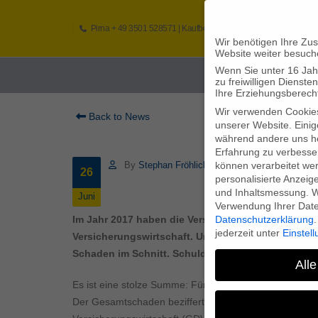
Pirna
+ 49 3501 528571 |
Kaufbeuren
+49 8341 16362
So
Wir benötigen Ihre Zu
Website weiter besuch
Wenn Sie unter 16 Jah
Home
zu freiwilligen Diens
Ihre Erziehungsberecht
Wir verwenden Cookie
Back to News
unserer Website. Einig
während andere uns he
Erfahrung zu verbesse
können verarbeitet werd
By
Stephan Fröhlich
26
personalisierte Anzeig
und Inhaltsmessung.
W
Juni
Verwendung Ihrer Daten
Datenschutzerklärung
.
Im Jahr 2017 haben die Versicherer 300.000 Schade
jederzeit unter
Einstel
Versicherungswirtschaft. Und die Kosten je einze
Schaden im Schnitt. Schuld daran sind auch neue
Alle
Es ist eine stolze Summe: Für 300.000 Blitzschäden 
Der Gesamtschaden bezifferte sich auf 250 Millionen