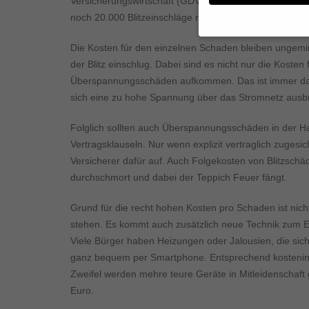
Versicherungswirtschaft (GDV) am Montag. Dabei war 
noch 20.000 Blitzeinschläge mehr gezählt.
Die Kosten für den einzelnen Schaden bleiben ungemin
Wenn Sie unter 16 Jahr
der Blitz einschlug. Dabei sind es nicht nur die Kosten 
Erziehungsberechtigten
Überspannungsschäden aufkommen. Das ist immer dann d
Wir verwenden Cookies
sich eine zu hohe Spannung über das Stromnetz ausbre
andere uns helfen, die
werden (z. B. IP-Adres
Weitere Informationen
Folglich sollten auch Überspannungsschäden in der Haus
Hier finden Sie eine Ü
Vertragsklauseln. Nur wenn explizit vertraglich zugesic
geben oder sich weite
Versicherer dafür auf. Auch Folgekosten von Blitzschä
durchschmort und dabei der Teppich Feuer fängt.
Alle akzeptieren
Datenschutzeinstellun
Grund für die recht hohen Kosten pro Schaden ist ni
Essenziell (1)
stehen. Es kommt auch zusätzlich neue Technik zum Ei
Essenzielle Cookies ermö
Viele Bürger haben Heizungen oder Jalousien, die sic
ganz bequem per Smartphone. Entsprechend kosteninte
Zweifel werden mehre teure Geräte in Mitleidenschaft
Externe Medien (
Euro.