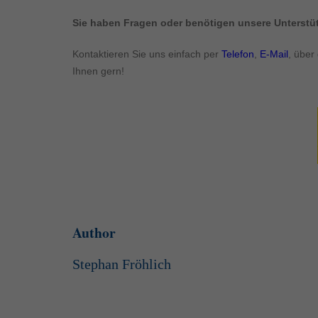
Inhalte von Videoplattf
akzeptiert werden, bedarf
Sie haben Fragen oder benötigen unsere Unterst
Kontaktieren Sie uns einfach per
Telefon
,
E-Mail
, über
powered by Borlabs Cook
Ihnen gern!
Author
Stephan Fröhlich