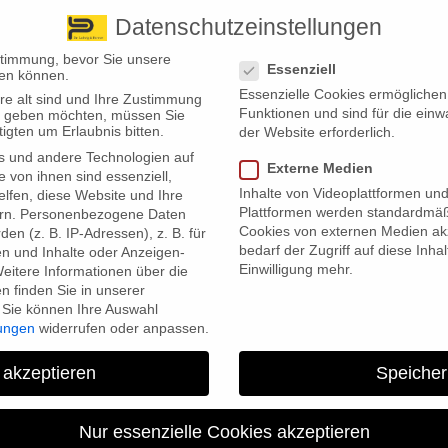
Datenschutzeinstellungen
 finden Sie uns
Standorte
Datenschutzeinstellungen
stimmung, bevor Sie unsere
Essenziell
en können.
Essenzielle Cookies ermögliche
re alt sind und Ihre Zustimmung
Wir bieten
Leistungsübersicht
Über uns
Standorte
Funktionen und sind für die einw
ten geben möchten, müssen Sie
igten um Erlaubnis bitten.
der Website erforderlich.
s und andere Technologien auf
Externe Medien
e von ihnen sind essenziell,
Inhalte von Videoplattformen un
lfen, diese Website und Ihre
Plattformen werden standardmäß
rn.
Personenbezogene Daten
Cookies von externen Medien akz
en (z. B. IP-Adressen), z. B. für
bedarf der Zugriff auf diese Inha
en und Inhalte oder Anzeigen-
Einwilligung mehr.
eitere Informationen über die
em Hundeschaden
 finden Sie in unserer
Sie können Ihre Auswahl
lungen
widerrufen oder anpassen.
üche abwehren. Was das konkret bedeuten kann, zeigt ein Fall des
ndehalterin, die um ihren Versicherungsschutz kämpfte.
 akzeptieren
Speicher
rungsombudsmanns zeigt, dass Versicherer verpflichtet sind, auch
rin war betroffen, deren Hund indirekt einen Schaden verursachte.
Nur essenzielle Cookies akzeptieren
 Radfahrerin, die daraufhin gegen ein geparktes Auto prallte und die