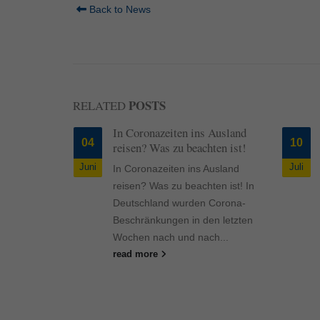
Inhalte von Videoplattf
Back to News
akzeptiert werden, bedarf
powered by Borlabs Cook
POSTS
RELATED
 sich
In Coronazeiten ins Ausland
04
10
reisen? Was zu beachten ist!
Juni
Juli
 sich
In Coronazeiten ins Ausland
chen Themen
reisen? Was zu beachten ist! In
erte an den
Deutschland wurden Corona-
as zeigt
Beschränkungen in den letzten
Wochen nach und nach...
20. Der
read more