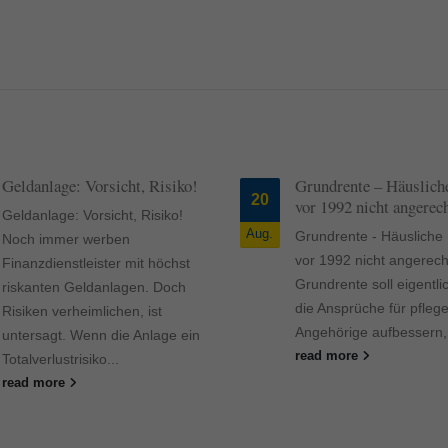
ormen und Social-Media-Plattformen werden standardmäßig blockiert. Wenn Cookie
 der Zugriff auf diese Inhalte keiner manuellen Einwilligung mehr.
Cookie-Informationen anzeigen
ie
Daten
Geldanlage: Vorsicht, Risiko!
Grundrente – Häusliche
20
vor 1992 nicht angerec
Geldanlage: Vorsicht, Risiko!
Aug.
Grundrente - Häusliche 
Noch immer werben
vor 1992 nicht angerech
Finanzdienstleister mit höchst
Grundrente soll eigentli
riskanten Geldanlagen. Doch
die Ansprüche für pfleg
Risiken verheimlichen, ist
Angehörige aufbessern, d
untersagt. Wenn die Anlage ein
read more
Totalverlustrisiko...
read more