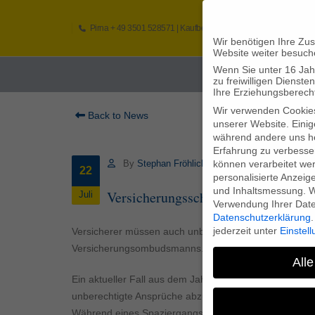
Pirna
+ 49 3501 528571 |
Kaufbeuren
+49 8341 16362
So
Wir benötigen Ihre Zu
Website weiter besuch
Wenn Sie unter 16 Jah
Home
zu freiwilligen Diens
Ihre Erziehungsberecht
Wir verwenden Cookie
Back to News
unserer Website. Einig
während andere uns he
Erfahrung zu verbesse
können verarbeitet werd
By
Stephan Fröhlich
22
personalisierte Anzeig
und Inhaltsmessung.
W
Versicherungsschutz bei mittelbar
Juli
Verwendung Ihrer Daten
Datenschutzerklärung
.
jederzeit unter
Einstel
Versicherer müssen auch unberechtigte Haftungsanspr
Versicherungsombudsmanns. Dabei ging es um eine Hu
Alle
Ein aktueller Fall aus dem Jahresbericht des Versiche
unberechtigte Ansprüche abzuwehren. Eine Hundehalte
Während eines Spaziergangs erschreckte der Hund eine