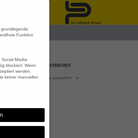
n grundlegende
News
andfreie Funktion
d Social-Media-
BEITRAGSTHEMEN
ig blockiert. Wenn
eptiert werden,
lte keiner manuellen
n
ses