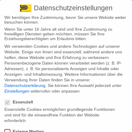
Pirna
+ 49 3501 528571 |
Kaufbeuren
+49 8341 16362
So finden Sie uns
Standorte
Datenschutzeinstellungen
Wir benötigen Ihre Zustimmung, bevor Sie unsere Website weiter
besuchen können.
Wenn Sie unter 16 Jahre alt sind und Ihre Zustimmung zu
freiwilligen Diensten geben möchten, müssen Sie Ihre
Erziehungsberechtigten um Erlaubnis bitten.
Wir verwenden Cookies und andere Technologien auf unserer
Back to News
Website. Einige von ihnen sind essenziell, während andere uns
helfen, diese Website und Ihre Erfahrung zu verbessern.
By
Stephan Fröhlich
Personenbezogene Daten können verarbeitet werden (z. B. IP-
04
Adressen), z. B. für personalisierte Anzeigen und Inhalte oder
Dez.
Anzeigen- und Inhaltsmessung.
Weitere Informationen über die
Verwendung Ihrer Daten finden Sie in unserer
Aktuelle Zahlen des Gesamtverbandes der Deutschen
Datenschutzerklärung
.
Sie können Ihre Auswahl jederzeit unter
Versicherungswirtschaft lassen erneut vermuten, dass viele
Einstellungen
widerrufen oder anpassen.
Menschen, die gegen Berufsunfähigkeit versichert sind, eine zu
Datenschutzeinstellungen
niedrige Summe vereinbart haben. Im Schnitt zahlen die Versicherer
demnach knapp 630 Euro Rente im Monat aus. Langt das, um den
Essenziell
Lebensstandard zu halten?
Essenzielle Cookies ermöglichen grundlegende Funktionen
und sind für die einwandfreie Funktion der Website
Eine private Berufsunfähigkeitsversicherung (BU) ist das
Prämiumprodukt, wenn es um die Absicherung der Arbeitskraft geht.
erforderlich.
Kein anderer Versicherungsvertrag nimmt derart konkret Bezug auf die
erlernte und/oder studierte Arbeit. Auch der Status im Beruf wird hierbei
Externe Medien