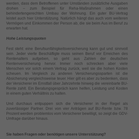
helfen, diese Website und Ihre Erfahrung zu verbessern.
werden, dass dem Betroffenen unter Umständen zusätzliche Ausgaben
drohen – zum Beispiel für Reha-Maßnahmen oder einen
Personenbezogene Daten können verarbeitet werden (z. B. IP-
behindertengerechten Umbau der Wohnung. Ein guter BU-Vertrag
Adressen), z. B. für personalisierte Anzeigen und Inhalte oder
leistet auch hier Unterstützung. Natürlich hängt das auch vom weiteren
Anzeigen- und Inhaltsmessung.
Weitere Informationen über die
Vermögen und Einkommen der Person ab, die sie beim Aus im Beruf zu
Verwendung Ihrer Daten finden Sie in unserer
erwarten hat.
Datenschutzerklärung
.
Hier finden Sie eine Übersicht über alle verwendeten Cookies. Sie
Hohe Leistungsquoten
können Ihre Einwilligung zu ganzen Kategorien geben oder sich
weitere Informationen anzeigen lassen und so nur bestimmte
Fest steht: eine Berufsunfähigkeitsversicherung kann gut und sinnvoll
Cookies auswählen.
sein. Jeder vierte Beschäftigte muss seinen Beruf vor Erreichen des
Rentenalters aufgeben, so geht aus Zahlen der deutschen
Rentenversicherung hervor. Immer noch schrecken aber viele
Alle akzeptieren
Speichern
Menschen vor solch einem Vertrag zurück, weil sie die hohen Kosten
scheuen. Im Vergleich zu anderen Versicherungssparten ist die
Absicherung vergleichsweise teuer. Hier gilt es aber zu bedenken, dass
Zurück
Nur essenzielle Cookies akzeptieren
der Versicherer im Ernstfall über Jahrzehnte hinweg die vereinbarte BU-
Datenschutzeinstellungen
Rente zahlt. Ein Beratungsgespräch kann helfen, Leistung und Kosten
Essenziell (1)
in einem guten Verhältnis zu halten.
Essenzielle Cookies ermöglichen grundlegende Funktionen und sind für
Und durchaus entpuppen sich die Versicherer in der Regel als
die einwandfreie Funktion der Website erforderlich.
zuverlässiger Partner. Drei von vier Anträgen auf BU-Rente bzw. 78
Prozent werden problemlos vom Versicherer bewilligt, so zeigt die GDV-
Cookie-Informationen anzeigen
Umfrage darüber hinaus.
Ext
Externe Medien (2)
Sie haben Fragen oder benötigen unsere Unterstützung?
Inhalte von Videoplattformen und Social-Media-Plattformen werden