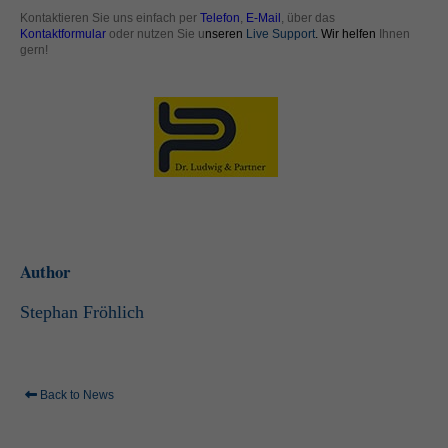
standardmäßig blockiert. Wenn Cookies von externen Medien akzeptiert
Kontaktieren Sie uns einfach per
Telefon
,
E-Mail
, über das
werden, bedarf der Zugriff auf diese Inhalte keiner manuellen Einwilligung
Kontaktformular
oder nutzen Sie u
nseren
Live Support
. Wir helfen
Ihnen
mehr.
gern!
Cookie-Informationen anzeigen
powered by Borlabs Cookie
Datenschutzerklärung
Impressum
Author
Stephan Fröhlich
Back to News