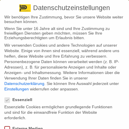
Pirna
+ 49 3501 528571 |
Kaufbeuren
+49 8341 16362
So finden Sie uns
Standorte
Datenschutzeinstellungen
Wir benötigen Ihre Zustimmung, bevor Sie unsere Website weiter
besuchen können.
Wenn Sie unter 16 Jahre alt sind und Ihre Zustimmung zu
freiwilligen Diensten geben möchten, müssen Sie Ihre
Erziehungsberechtigten um Erlaubnis bitten.
Wir verwenden Cookies und andere Technologien auf unserer
Back to News
Website. Einige von ihnen sind essenziell, während andere uns
helfen, diese Website und Ihre Erfahrung zu verbessern.
By
Stephan Fröhlich
Personenbezogene Daten können verarbeitet werden (z. B. IP-
06
Adressen), z. B. für personalisierte Anzeigen und Inhalte oder
Mai
Wenn der Chef die Hochzeit
Anzeigen- und Inhaltsmessung.
Weitere Informationen über die
Verwendung Ihrer Daten finden Sie in unserer
zahlen muss
Datenschutzerklärung
.
Sie können Ihre Auswahl jederzeit unter
Einstellungen
widerrufen oder anpassen.
Datenschutzeinstellungen
Essenziell
‚Wer krank ist, bleibt zuhause‘ – dieser Grundsatz findet nicht überall
Essenzielle Cookies ermöglichen grundlegende Funktionen
Beachtung. Und das kann Folgen haben. So musste ein
Geschäftsführer die Kosten einer abgesagten Hochzeit übernehmen.
und sind für die einwandfreie Funktion der Website
Wie es dazu kam.
erforderlich.
August 2020: Der Geschäftsführer einer Firma kam aus seinem Italien-
Externe Medien