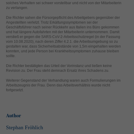
solches Verhalten sei schwer vorstellbar und nicht von der Mitarbeiterin
helfen, diese Website und Ihre Erfahrung zu verbessern.
zu verlangen.
Personenbezogene Daten können verarbeitet werden (z. B. IP-
Adressen), z. B. für personalisierte Anzeigen und Inhalte oder
Die Richter sahen die Fürsorgepflicht des Arbeitgebers gegenüber der
Anzeigen- und Inhaltsmessung.
Weitere Informationen über die
Angestellten verletzt. Trotz Erkältungssymptomen sei der
Verwendung Ihrer Daten finden Sie in unserer
Geschäftsführer nach seiner Rückkehr aus Italien ins Büro gekommen
Datenschutzerklärung
.
und hat längere Autofahrten mit der Mitarbeiterin unternommen. Damit
verstieß er gegen die SARS-CoV-2-Arbeitsschutzregel (in der Fassung
Hier finden Sie eine Übersicht über alle verwendeten Cookies. Sie
vom 10.08.2020), nach deren Ziffer 4.2.1. die Arbeitsumgebung so zu
können Ihre Einwilligung zu ganzen Kategorien geben oder sich
gestalten war, dass Sicherheitsabstände von 1,5m eingehalten werden
weitere Informationen anzeigen lassen und so nur bestimmte
konnten, und jede Person bei Krankheitssymptomen zuhause bleiben
Cookies auswählen.
sollte.
Alle akzeptieren
Speichern
Die Richter bestätigten das Urteil der Vorinstanz und ließen keine
Revision zu. Der Frau steht demnach Ersatz ihres Schadens zu.
Zurück
Nur essenzielle Cookies akzeptieren
Weiterer Gegenstand der Verhandlung waren auch Formulierungen im
Datenschutzeinstellungen
Arbeitszeugnis der Frau. Denn das Arbeitsverhältnis wurde nicht
Essenziell (1)
fortgesetzt.
Essenzielle Cookies ermöglichen grundlegende Funktionen und sind für
die einwandfreie Funktion der Website erforderlich.
Cookie-Informationen anzeigen
Author
Ext
Externe Medien (2)
Stephan Fröhlich
Inhalte von Videoplattformen und Social-Media-Plattformen werden