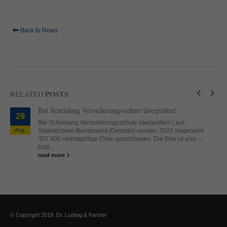
standardmäßig blockiert. Wenn Cookies von externen Medien akzeptiert
werden, bedarf der Zugriff auf diese Inhalte keiner manuellen Einwilligung
mehr.
Back to News
Cookie-Informationen anzeigen
powered by Borlabs Cookie
Datenschutzerklärung
Impressum
POSTS
RELATED
Bei Scheidung Versicherungsschutz überprüfen!
29
Bei Scheidung Versicherungsschutz überprüfen! Laut
Aug.
Statistischem Bundesamt (Destatis) wurden 2021 insgesamt
357.800 rechtsgültige Ehen geschlossen. Die Ehe ist also –
trotz...
read more
© Copyright 2019. Dr. Ludwig & Partner