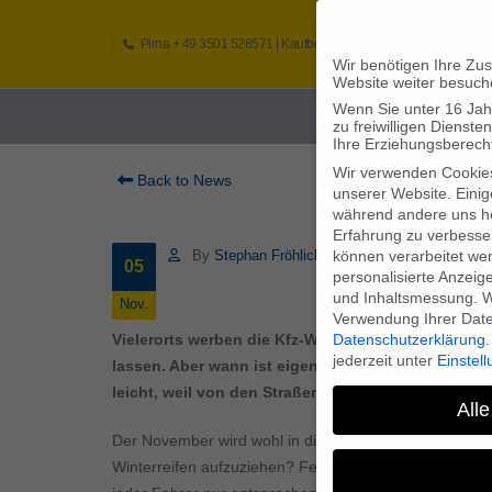
Pirna
+ 49 3501 528571 |
Kaufbeuren
+49 8341 16362
So
Wir benötigen Ihre Zu
Website weiter besuch
Wenn Sie unter 16 Jah
Home
zu freiwilligen Diens
Ihre Erziehungsberecht
Wir verwenden Cookie
Back to News
unserer Website. Einig
während andere uns he
Erfahrung zu verbesse
können verarbeitet werd
By
Stephan Fröhlich
05
personalisierte Anzeig
und Inhaltsmessung.
W
Nov.
Verwendung Ihrer Daten
Datenschutzerklärung
.
Vielerorts werben die Kfz-Werkstätten wieder dafür
jederzeit unter
Einstel
lassen. Aber wann ist eigentlich die richtige Zeit 
leicht, weil von den Straßenbedingungen abhängi
Alle
Der November wird wohl in diesem Jahr mit milden Tem
Winterreifen aufzuziehen? Fest steht: es gibt keine al