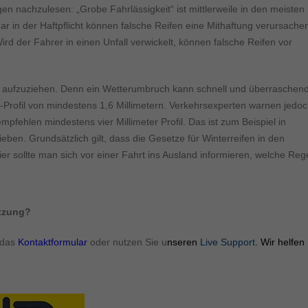
ormen und Social-Media-Plattformen werden standardmäßig blockiert. Wenn Cookie
ngen nachzulesen: „Grobe Fahrlässigkeit“ ist mittlerweile in den meisten
 der Zugriff auf diese Inhalte keiner manuellen Einwilligung mehr.
ar in der Haftpflicht können falsche Reifen eine Mithaftung verursache
Cookie-Informationen anzeigen
ird der Fahrer in einen Unfall verwickelt, können falsche Reifen vor
ie
Daten
fen aufzuziehen. Denn ein Wetterumbruch kann schnell und überraschen
-Profil von mindestens 1,6 Millimetern. Verkehrsexperten warnen jedoc
empfehlen mindestens vier Millimeter Profil. Das ist zum Beispiel in
ben. Grundsätzlich gilt, dass die Gesetze für Winterreifen in den
ier sollte man sich vor einer Fahrt ins Ausland informieren, welche Reg
ützung?
 das
Kontaktformular
oder nutzen Sie u
nseren
Live Support
. Wir helfen