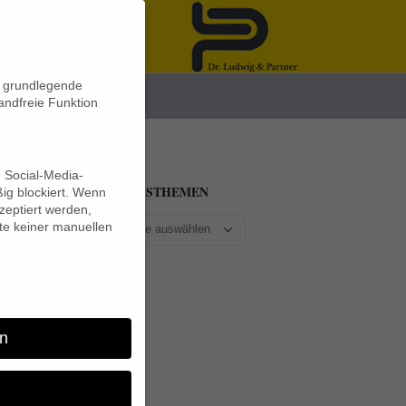
n grundlegende
News
andfreie Funktion
d Social-Media-
BEITRAGSTHEMEN
ig blockiert. Wenn
eptiert werden,
lte keiner manuellen
so
n
die