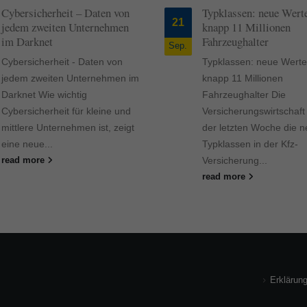
Cybersicherheit – Daten von
Typklassen: neue Werte
21
jedem zweiten Unternehmen
knapp 11 Millionen
im Darknet
Fahrzeughalter
Sep.
Cybersicherheit - Daten von
Typklassen: neue Werte
jedem zweiten Unternehmen im
knapp 11 Millionen
Darknet Wie wichtig
Fahrzeughalter Die
Cybersicherheit für kleine und
Versicherungswirtschaft 
mittlere Unternehmen ist, zeigt
der letzten Woche die 
eine neue...
Typklassen in der Kfz-
Versicherung...
read more
read more
Erklärung