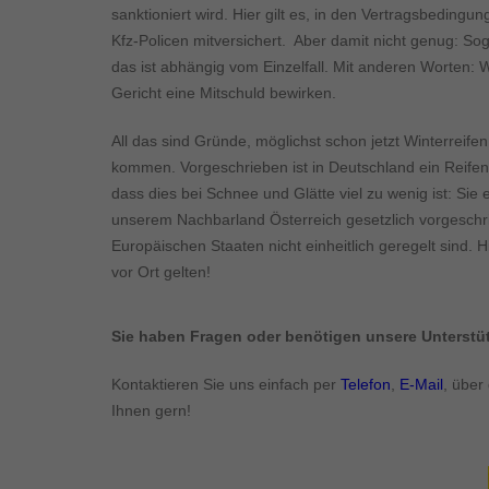
Inhalte von Videoplattf
sanktioniert wird. Hier gilt es, in den Vertragsbedingu
akzeptiert werden, bedarf
Kfz-Policen mitversichert. Aber damit nicht genug: Sog
das ist abhängig vom Einzelfall. Mit anderen Worten: W
powered by Borlabs Cook
Gericht eine Mitschuld bewirken.
All das sind Gründe, möglichst schon jetzt Winterrei
kommen. Vorgeschrieben ist in Deutschland ein Reifen
dass dies bei Schnee und Glätte viel zu wenig ist: Sie 
unserem Nachbarland Österreich gesetzlich vorgeschrie
Europäischen Staaten nicht einheitlich geregelt sind. H
vor Ort gelten!
Sie haben Fragen oder benötigen unsere Unterst
Kontaktieren Sie uns einfach per
Telefon
,
E-Mail
, über
Ihnen gern!