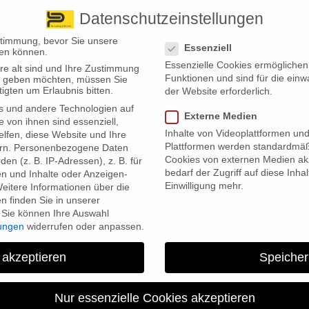
Datenschutzeinstellungen
 finden Sie uns
Standorte
Datenschutzeinstellungen
stimmung, bevor Sie unsere
Essenziell
en können.
Essenzielle Cookies ermögliche
re alt sind und Ihre Zustimmung
Wir bieten
Leistungsübersicht
Über uns
Standorte
Funktionen und sind für die einw
ten geben möchten, müssen Sie
igten um Erlaubnis bitten.
der Website erforderlich.
s und andere Technologien auf
Externe Medien
e von ihnen sind essenziell,
Inhalte von Videoplattformen un
lfen, diese Website und Ihre
Plattformen werden standardmäß
rn.
Personenbezogene Daten
Cookies von externen Medien akz
en (z. B. IP-Adressen), z. B. für
bedarf der Zugriff auf diese Inha
en und Inhalte oder Anzeigen-
Einwilligung mehr.
eitere Informationen über die
 finden Sie in unserer
Sie können Ihre Auswahl
, dass die Autofahrer ihre Sommer- durch Winterreifen ersetzen
lungen
widerrufen oder anpassen.
dafür, den Pneu für den Winter fitzumachen? Die Antwort ist nicht 
g.
 akzeptieren
Speicher
peraturen über zehn Grad eingeläutet. Ist es trotzdem schon ratsam, 
lgemeine Winterreifen-Pflicht in Deutschland. Also kein Datum, ab dem
Nur essenzielle Cookies akzeptieren