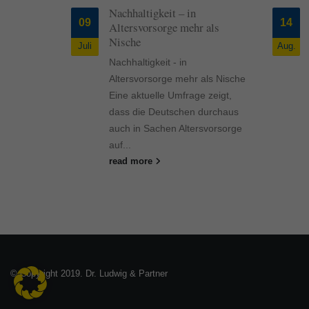
re, die
Nachhaltigkeit – in
09
14
ft
Altersvorsorge mehr als
zu leisten.
Nische
Juli
Aug.
wenn der
Nachhaltigkeit - in
erstirbt?
Altersvorsorge mehr als Nische
e, die
Eine aktuelle Umfrage zeigt,
t
dass die Deutschen durchaus
u leisten.
auch in Sachen Altersvorsorge
wenn der
auf...
rstirbt?
read more
© Copyright 2019. Dr. Ludwig & Partner